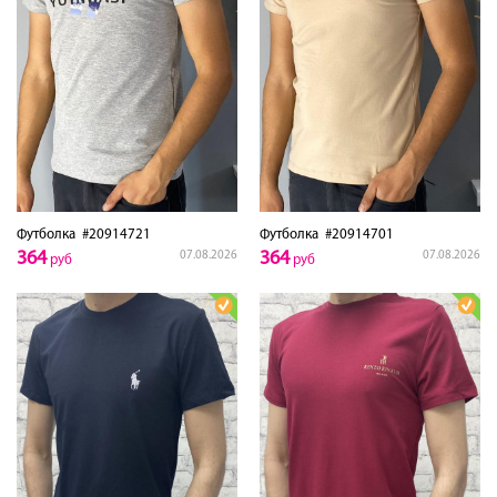
Футболка
#20914721
Футболка
#20914701
364
364
07.08.2026
07.08.2026
руб
руб