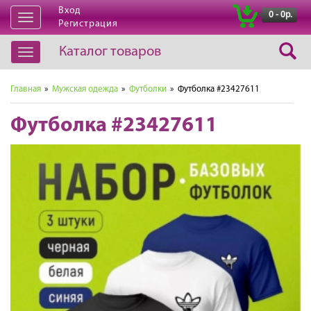
Вход
|
0 - 0р.
Открыть
Регистрация
навигацию
Каталог товаров
Открыть
навигацию
Главная
»
Мужская одежда
»
Футболки
» Футболка #23427611
Футболка #23427611