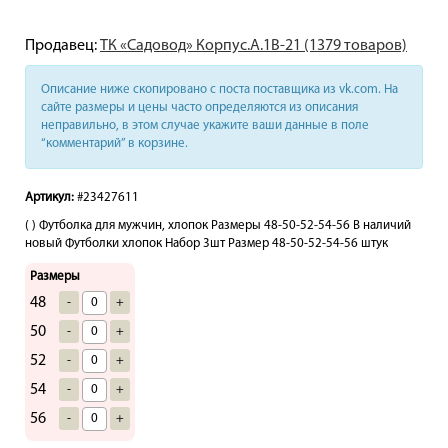
Продавец:
ТК «Садовод» Корпус.А.1В-21 (1379 товаров)
Описание ниже скопировано с поста поставщика из vk.com. На
сайте размеры и цены часто определяются из описания
неправильно, в этом случае укажите ваши данные в поле
“комментарий” в корзине.
Артикул:
#23427611
( ) Футболка для мужчин, хлопок Размеры 48-50-52-54-56 В наличий
новый Футболки хлопок Набор 3шт Размер 48-50-52-54-56 штук
Размеры
48
-
+
50
-
+
52
-
+
54
-
+
56
-
+