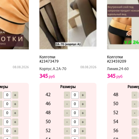
Колготки
Колготки
#23473479
#23459209
08.08.2026
08.08.2026
Корпус.А.2А-70
Линия.24-60
345
345
руб
руб
меры
Размеры
Разме
42
48
-
+
-
+
-
46
50
-
+
-
+
-
48
52
-
+
-
+
-
50
54
-
+
-
+
-
52
56
-
+
-
+
-