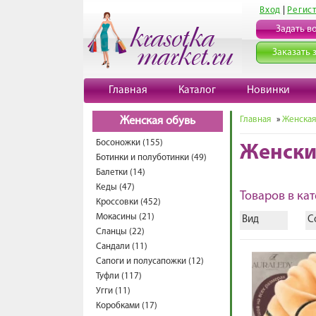
Вход
|
Регис
Задать в
Заказать 
Главная
Каталог
Новинки
Главная
»
Женская
Женская обувь
Босоножки (155)
Женски
Ботинки и полуботинки (49)
Балетки (14)
Кеды (47)
Товаров в кат
Кроссовки (452)
Мокасины (21)
Вид
С
Сланцы (22)
Сандали (11)
Сапоги и полусапожки (12)
Туфли (117)
Угги (11)
Коробками (17)