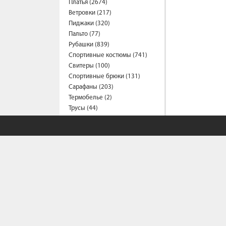
Платья (2674)
Ветровки (217)
Пиджаки (320)
Пальто (77)
Рубашки (839)
Спортивные костюмы (741)
Свитеры (100)
Спортивные брюки (131)
Сарафаны (203)
Термобелье (2)
Трусы (44)
Туники (219)
Толстовки (580)
Топы (164)
Футболки (1563)
Фартуки (3)
Халаты (15)
Шарфы и платки (45)
Шорты (464)
Штаны (686)
Юбки (316)
Плащи (9)