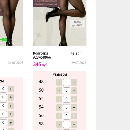
Колготки
24-124
#23458966
30.07.2026
29.07.2026
345
руб
Размеры
ры
48
-
+
+
50
-
+
+
52
-
+
+
54
-
+
+
56
-
+
+
58
-
+