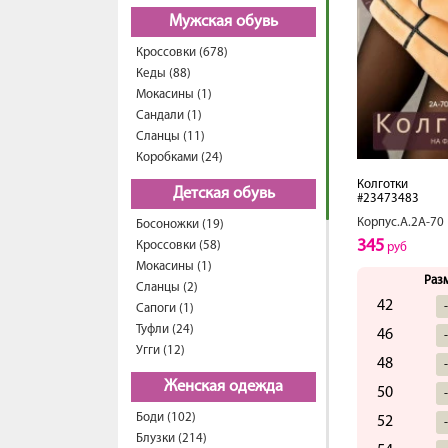
Мужская обувь
Кроссовки (678)
Кеды (88)
Мокасины (1)
Сандали (1)
Сланцы (11)
Коробками (24)
Колготки
Детская обувь
#23473483
Корпус.А.2А-70
Босоножки (19)
345
Кроссовки (58)
руб
Мокасины (1)
Раз
Сланцы (2)
42
Сапоги (1)
Туфли (24)
46
Угги (12)
48
Женская одежда
50
Боди (102)
52
Блузки (214)