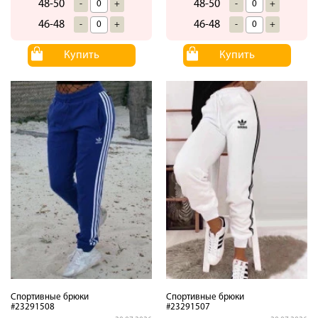
48-50
48-50
-
+
-
+
46-48
46-48
-
+
-
+
Купить
Купить
Спортивные брюки
Спортивные брюки
#23291508
#23291507