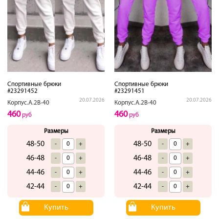
Спортивные брюки
Спортивные брюки
#23291452
#23291451
20.07.2026
20.07.2026
Корпус.А.2В-40
Корпус.А.2В-40
460
460
руб
руб
Размеры
Размеры
48-50
48-50
-
+
-
+
46-48
46-48
-
+
-
+
44-46
44-46
-
+
-
+
42-44
42-44
-
+
-
+
Купить
Купить