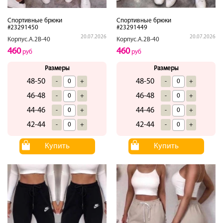
Спортивные брюки
Спортивные брюки
#23291450
#23291449
20.07.2026
20.07.2026
Корпус.А.2В-40
Корпус.А.2В-40
460
460
руб
руб
Размеры
Размеры
48-50
48-50
-
+
-
+
46-48
46-48
-
+
-
+
44-46
44-46
-
+
-
+
42-44
42-44
-
+
-
+
Купить
Купить