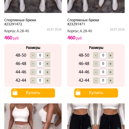
Спортивные брюки
Спортивные брюки
#23291472
#23291471
20.07.2026
20.07.2026
Корпус.А.2В-40
Корпус.А.2В-40
460
460
руб
руб
Размеры
Размеры
48-50
48-50
-
+
-
+
46-48
46-48
-
+
-
+
44-46
44-46
-
+
-
+
42-44
42-44
-
+
-
+
Купить
Купить