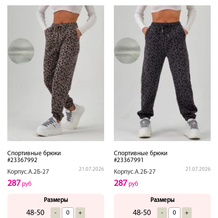
Спортивные брюки
Спортивные брюки
#23367992
#23367991
21.07.2026
21.07.2026
Корпус.А.2Б-27
Корпус.А.2Б-27
287
287
руб
руб
Размеры
Размеры
48-50
48-50
-
+
-
+