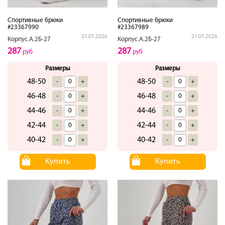
Спортивные брюки
Спортивные брюки
#23367990
#23367989
21.07.2026
21.07.2026
Корпус.А.2Б-27
Корпус.А.2Б-27
287
287
руб
руб
Размеры
Размеры
48-50
48-50
-
+
-
+
46-48
46-48
-
+
-
+
44-46
44-46
-
+
-
+
42-44
42-44
-
+
-
+
40-42
40-42
-
+
-
+
Купить
Купить