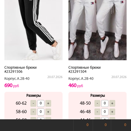
Спортивные брюки
Спортивные брюки
#23291506
#23291504
20.07.2026
20.07.2026
Корпус.А.2В-40
Корпус.А.2В-40
690
460
руб
руб
Размеры
Размеры
60-62
48-50
-
+
-
+
58-60
46-48
-
+
-
+
56-58
44-46
-
+
-
+
0
0
0
54-56
42-44
-
+
-
+