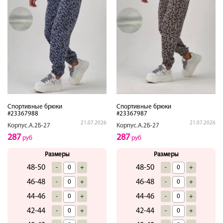
Спортивные брюки
Спортивные брюки
#23367988
#23367987
21.07.2026
21.07.2026
Корпус.А.2Б-27
Корпус.А.2Б-27
287
287
руб
руб
Размеры
Размеры
48-50
48-50
-
+
-
+
46-48
46-48
-
+
-
+
44-46
44-46
-
+
-
+
42-44
42-44
-
+
-
+