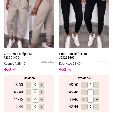
Спортивные брюки
Спортивные брюки
#23291470
#23291469
20.07.2026
20.07.2026
Корпус.А.2В-40
Корпус.А.2В-40
460
460
руб
руб
Размеры
Размеры
48-50
48-50
-
+
-
+
46-48
46-48
-
+
-
+
44-46
44-46
-
+
-
+
42-44
42-44
-
+
-
+