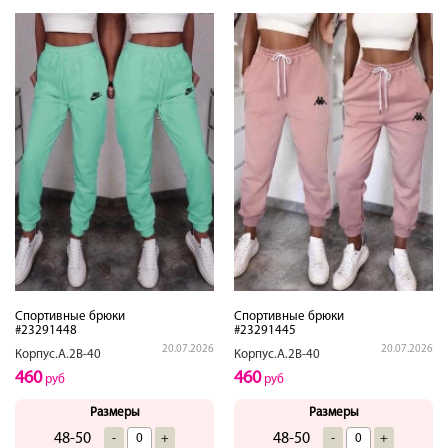
Спортивные брюки
Спортивные брюки
#23291448
#23291445
20.07.2026
20.07.2026
Корпус.А.2В-40
Корпус.А.2В-40
460
460
руб
руб
Размеры
Размеры
48-50
48-50
-
+
-
+