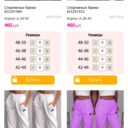
Спортивные брюки
Спортивные брюки
#23291484
#23291453
20.07.2026
20.07.2026
Корпус.А.2В-40
Корпус.А.2В-40
460
460
руб
руб
Размеры
Размеры
48-50
48-50
-
+
-
+
46-48
46-48
-
+
-
+
44-46
44-46
-
+
-
+
42-44
42-44
-
+
-
+
Купить
Купить