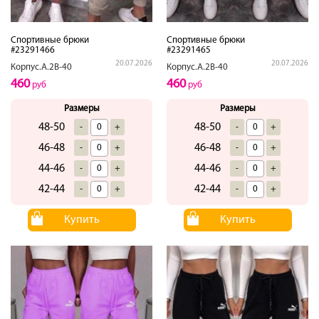
Спортивные брюки
Спортивные брюки
#23291466
#23291465
20.07.2026
20.07.2026
Корпус.А.2В-40
Корпус.А.2В-40
460
460
руб
руб
Размеры
Размеры
48-50
48-50
-
+
-
+
46-48
46-48
-
+
-
+
44-46
44-46
-
+
-
+
42-44
42-44
-
+
-
+
Купить
Купить