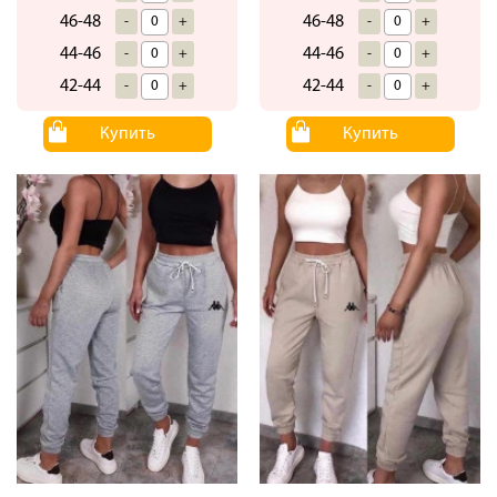
46-48
46-48
-
+
-
+
44-46
44-46
-
+
-
+
42-44
42-44
-
+
-
+
Купить
Купить