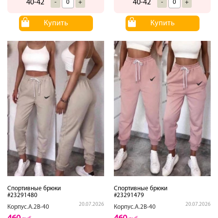
40-42
40-42
-
+
-
+
Купить
Купить
Спортивные брюки
Спортивные брюки
#23291480
#23291479
20.07.2026
20.07.2026
Корпус.А.2В-40
Корпус.А.2В-40