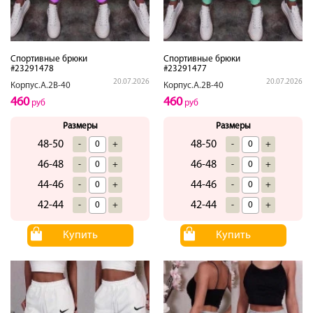
Спортивные брюки
Спортивные брюки
#23291478
#23291477
20.07.2026
20.07.2026
Корпус.А.2В-40
Корпус.А.2В-40
460
460
руб
руб
Размеры
Размеры
48-50
48-50
-
+
-
+
46-48
46-48
-
+
-
+
44-46
44-46
-
+
-
+
42-44
42-44
-
+
-
+
Купить
Купить