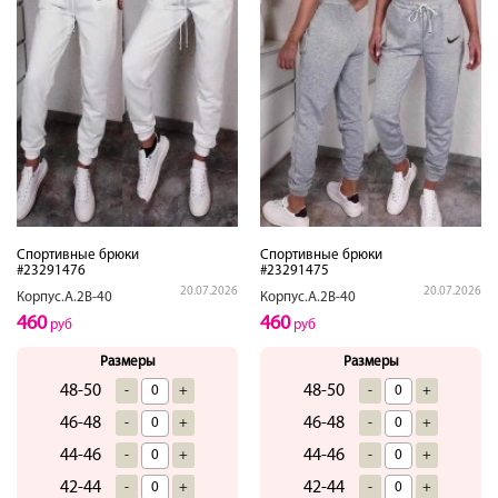
Спортивные брюки
Спортивные брюки
#23291476
#23291475
20.07.2026
20.07.2026
Корпус.А.2В-40
Корпус.А.2В-40
460
460
руб
руб
Размеры
Размеры
48-50
48-50
-
+
-
+
46-48
46-48
-
+
-
+
44-46
44-46
-
+
-
+
42-44
42-44
-
+
-
+