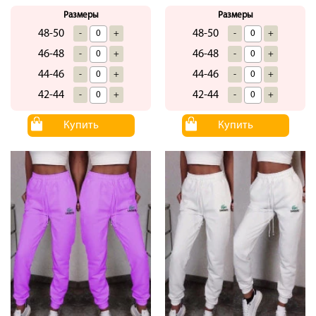
Размеры
Размеры
48-50
48-50
-
+
-
+
46-48
46-48
-
+
-
+
44-46
44-46
-
+
-
+
42-44
42-44
-
+
-
+
Купить
Купить