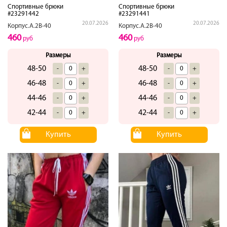
Спортивные брюки
Спортивные брюки
#23291442
#23291441
20.07.2026
20.07.2026
Корпус.А.2В-40
Корпус.А.2В-40
460
460
руб
руб
Размеры
Размеры
48-50
48-50
-
+
-
+
46-48
46-48
-
+
-
+
44-46
44-46
-
+
-
+
42-44
42-44
-
+
-
+
Купить
Купить