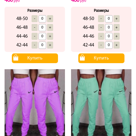
460
460
руб
руб
Размеры
Размеры
48-50
48-50
-
+
-
+
46-48
46-48
-
+
-
+
44-46
44-46
-
+
-
+
42-44
42-44
-
+
-
+
Купить
Купить