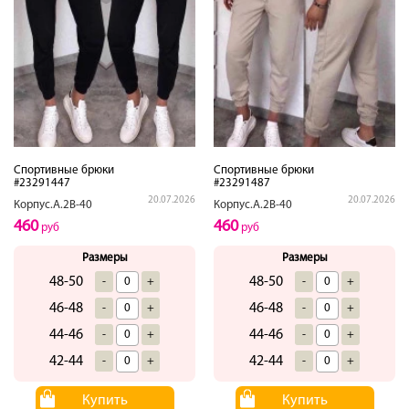
Спортивные брюки
Спортивные брюки
#23291447
#23291487
20.07.2026
20.07.2026
Корпус.А.2В-40
Корпус.А.2В-40
460
460
руб
руб
Размеры
Размеры
48-50
48-50
-
+
-
+
46-48
46-48
-
+
-
+
44-46
44-46
-
+
-
+
42-44
42-44
-
+
-
+
Купить
Купить