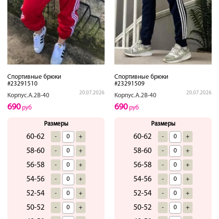
Спортивные брюки
Спортивные брюки
#23291510
#23291509
20.07.2026
20.07.2026
Корпус.А.2В-40
Корпус.А.2В-40
690
690
руб
руб
Размеры
Размеры
60-62
60-62
-
+
-
+
58-60
58-60
-
+
-
+
56-58
56-58
-
+
-
+
54-56
54-56
-
+
-
+
52-54
52-54
-
+
-
+
50-52
50-52
-
+
-
+