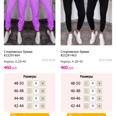
Спортивные брюки
Спортивные брюки
#23291464
#23291463
20.07.2026
20.07.2026
Корпус.А.2В-40
Корпус.А.2В-40
460
460
руб
руб
Размеры
Размеры
48-50
48-50
-
+
-
+
46-48
46-48
-
+
-
+
44-46
44-46
-
+
-
+
42-44
42-44
-
+
-
+