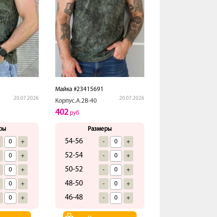
Майка #23415691
20.07.2026
20.07.2026
Корпус.А.2В-40
402
руб
ры
Размеры
54-56
+
-
+
52-54
+
-
+
50-52
+
-
+
48-50
+
-
+
46-48
+
-
+