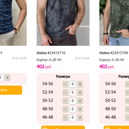
91
Майка #23415710
Майка #23415709
25.07.2026
20.07.2026
Корпус.А.2В-40
Корпус.А.2В-40
402
402
руб
руб
Размеры
Разме
+
54-56
54-56
-
+
-
пить
52-54
52-54
-
+
-
50-52
50-52
-
+
-
48-50
48-50
-
+
-
46-48
46-48
-
+
-