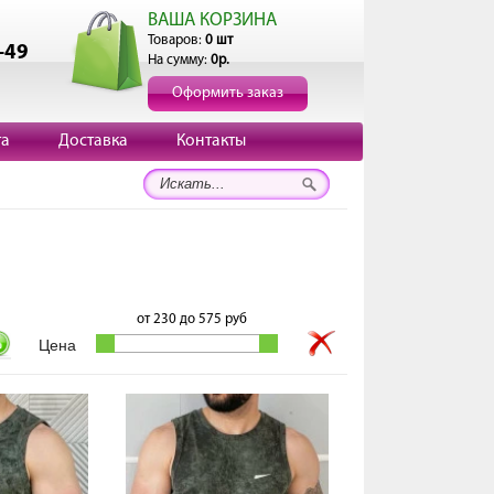
ВАША КОРЗИНА
Товаров:
0 шт
-49
На сумму:
0р.
Оформить заказ
та
Доставка
Контакты
от
230
до
575
руб