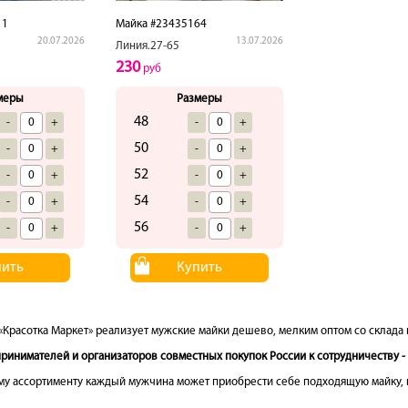
11
Майка #23435164
20.07.2026
13.07.2026
Линия.27-65
230
руб
меры
Размеры
48
-
+
-
+
50
-
+
-
+
52
-
+
-
+
54
-
+
-
+
56
-
+
-
+
пить
Купить
«Красотка Маркет» реализует мужские майки дешево, мелким оптом со склада 
инимателей и организаторов совместных покупок России к сотрудничеству - 
у ассортименту каждый мужчина может приобрести себе подходящую майку, п