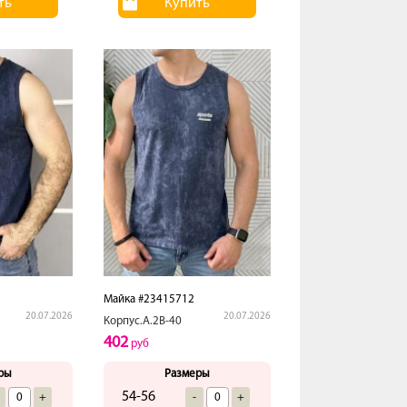
ть
Купить
Майка #23415712
20.07.2026
20.07.2026
Корпус.А.2В-40
402
руб
ры
Размеры
54-56
+
-
+