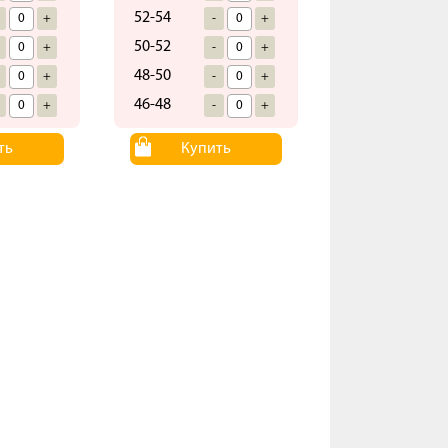
52-54
+
-
+
50-52
+
-
+
48-50
+
-
+
46-48
+
-
+
ть
Купить