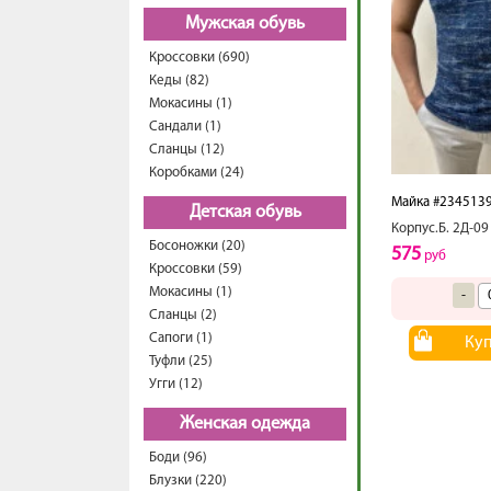
Мужская обувь
Кроссовки (690)
Кеды (82)
Мокасины (1)
Сандали (1)
Сланцы (12)
Коробками (24)
Майка #234513
Детская обувь
Корпус.Б. 2Д-09
Босоножки (20)
575
руб
Кроссовки (59)
Мокасины (1)
-
Сланцы (2)
Сапоги (1)
Ку
Туфли (25)
Угги (12)
Женская одежда
Боди (96)
Блузки (220)