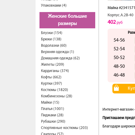
Упаковками (4)
Майка #234157
Корпус.А.2В-40
Женские большие
402
руб
размеры
Раз
Блузки (154)
Брюки (138)
54-56
Водолазки (60)
52-54
Верхняя одежда (1)
50-52
Домашняя одежда (62)
Жилеты (209)
48-50
Кардиганы (374)
46-48
Кофты (662)
Куртки (397)
Ку
Костюмы (1820)
Комбинезоны (28)
Майки (15)
Платья (1001)
Интернет-магазин 
Пиджаки (28)
Приглашаем предпр
Рубашки (290)
Благодаря широком
Спортивные костюмы (203)
Свитеры (57)