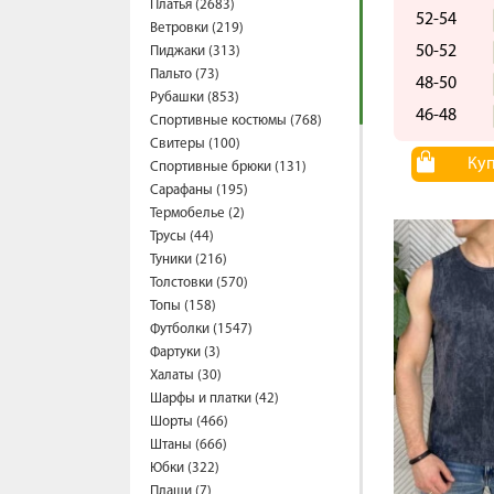
Платья (2683)
52-54
Ветровки (219)
50-52
Пиджаки (313)
Пальто (73)
48-50
Рубашки (853)
46-48
Спортивные костюмы (768)
Свитеры (100)
Ку
Спортивные брюки (131)
Сарафаны (195)
Термобелье (2)
Трусы (44)
Туники (216)
Толстовки (570)
Топы (158)
Футболки (1547)
Фартуки (3)
Халаты (30)
Шарфы и платки (42)
Шорты (466)
Штаны (666)
Юбки (322)
Плащи (7)