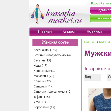
Вход
|
Регис
Задать в
Заказать 
Главная
Каталог
Новинки
Главная
»
Мужская
Женская обувь
Босоножки (159)
Мужски
Ботинки и полуботинки (49)
Балетки (15)
Кеды (47)
Товаров в кат
Кроссовки (439)
Мокасины (20)
Вид
С
Сланцы (22)
Сандали (11)
Сапоги и полусапожки (12)
Туфли (115)
Угги (11)
Коробками (17)