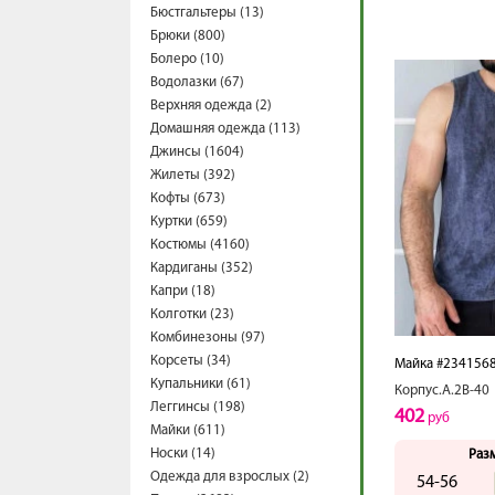
Бюстгальтеры (13)
Брюки (800)
Болеро (10)
Водолазки (67)
Верхняя одежда (2)
Домашняя одежда (113)
Джинсы (1604)
Жилеты (392)
Кофты (673)
Куртки (659)
Костюмы (4160)
Кардиганы (352)
Капри (18)
Колготки (23)
Комбинезоны (97)
Корсеты (34)
Майка #234156
Купальники (61)
Корпус.А.2В-40
Леггинсы (198)
402
руб
Майки (611)
Носки (14)
Раз
Одежда для взрослых (2)
54-56