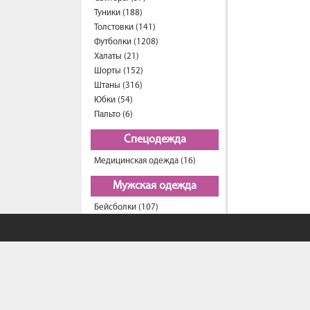
Туники (188)
Толстовки (141)
Футболки (1208)
Халаты (21)
Шорты (152)
Штаны (316)
Юбки (54)
Пальто (6)
Спецодежда
Медицинская одежда (16)
Мужская одежда
Бейсболки (107)
Брюки (94)
Водолазки (19)
Ветровки (11)
Домашняя одежда (2)
Джинсы (16)
Жилеты (22)
Кофты (54)