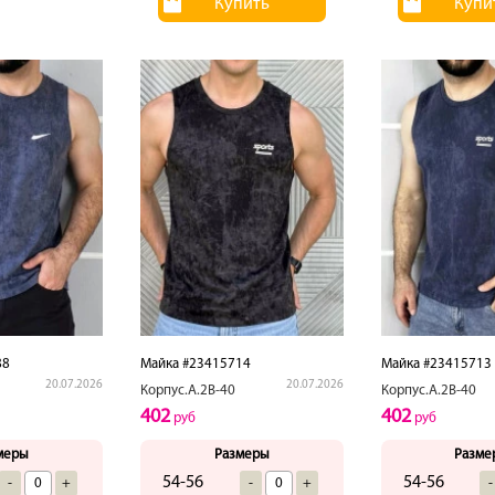
Купить
Купи
88
Майка #23415714
Майка #23415713
20.07.2026
20.07.2026
Корпус.А.2В-40
Корпус.А.2В-40
402
402
руб
руб
меры
Размеры
Разме
54-56
54-56
-
+
-
+
-