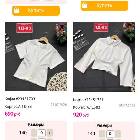
Купить
Купить
Кофта #23451733
Кофта #23451731
25.07.2026
25.07.2026
Корпус.А.1Д-83
Корпус.А.1Д-83
690
920
руб
руб
Размеры
Размеры
140
-
+
140
-
+