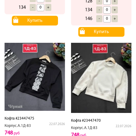
128
-
+
134
-
+
134
-
+
146
-
+
Купить
Купить
Кофта #23447475
Кофта #23447470
22.07.2026
Корпус.А.1Д-83
22.07.2026
Корпус.А.1Д-83
748
руб
748
руб