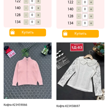
122
-
+
122
-
+
140
-
+
140
-
+
128
-
+
128
-
+
134
-
+
134
-
+
Купить
Купить
Кофта #23459066
Кофта #23458697