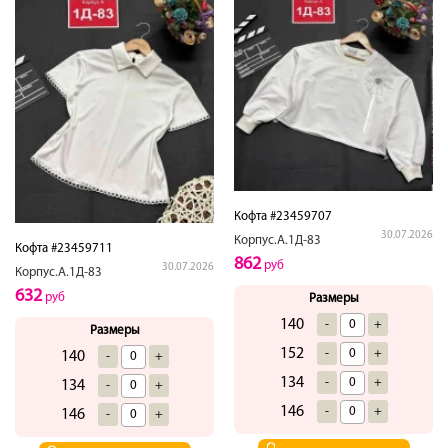
Кофта #23459707
30.07.2026
Корпус.А.1Д-83
Кофта #23459711
862
руб
30.07.2026
Корпус.А.1Д-83
632
руб
Размеры
140
-
+
Размеры
152
-
+
140
-
+
134
-
+
134
-
+
146
-
+
146
-
+