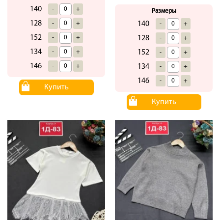
140
-
+
Размеры
128
140
-
+
-
+
152
128
-
+
-
+
134
152
-
+
-
+
146
134
-
+
-
+
146
-
+
Купить
Купить