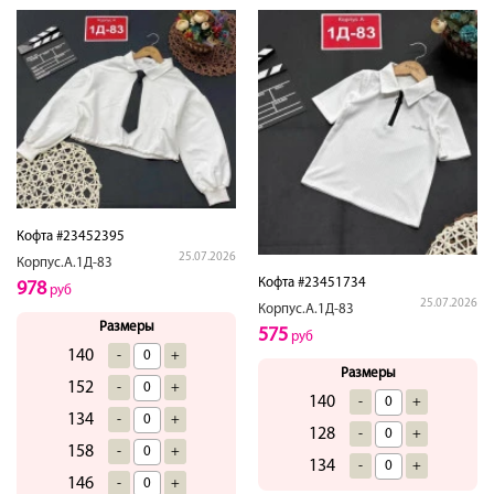
Кофта #23452395
25.07.2026
Корпус.А.1Д-83
Кофта #23451734
978
руб
25.07.2026
Корпус.А.1Д-83
Размеры
575
руб
140
-
+
Размеры
152
-
+
140
-
+
134
-
+
128
-
+
158
-
+
134
-
+
146
-
+