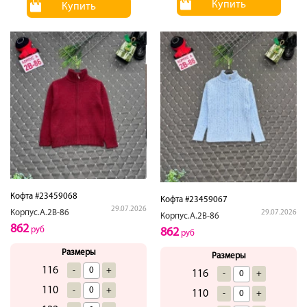
Купить
Купить
Кофта #23459068
Кофта #23459067
29.07.2026
Корпус.А.2В-86
29.07.2026
Корпус.А.2В-86
862
руб
862
руб
Размеры
Размеры
116
-
+
116
-
+
110
-
+
110
-
+