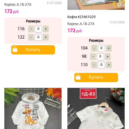
31.07.2026
Корпус.А.1Б-27А
172
руб
Кофта #23461029
Размеры
31.07.2026
Корпус.А.1Б-27А
116
-
+
172
руб
122
-
+
Размеры
104
-
+
Купить
98
-
+
110
-
+
Купить