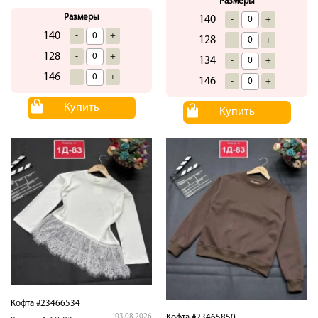
Размеры
Размеры
140
-
+
140
-
+
128
-
+
128
-
+
134
-
+
146
-
+
146
-
+
Купить
Купить
Кофта #23466534
Кофта #23465850
03.08.2026