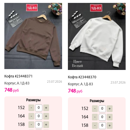
Кофта #23448371
Кофта #23448370
23.07.2026
23.07.2026
Корпус.А.1Д-83
Корпус.А.1Д-83
748
748
руб
руб
Размеры
Размеры
152
-
+
152
-
+
164
-
+
164
-
+
158
-
+
158
-
+