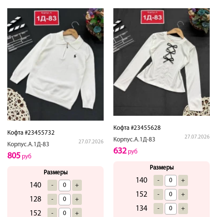
Кофта #23455628
Кофта #23455732
27.07.2026
Корпус.А.1Д-83
27.07.2026
Корпус.А.1Д-83
632
руб
805
руб
Размеры
Размеры
140
-
+
140
-
+
152
-
+
128
-
+
134
-
+
152
-
+