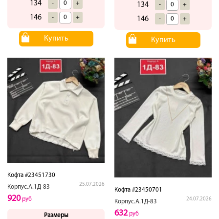
134
-
+
134
-
+
146
-
+
146
-
+
Купить
Купить
Кофта #23451730
25.07.2026
Корпус.А.1Д-83
Кофта #23450701
920
руб
24.07.2026
Корпус.А.1Д-83
632
руб
Размеры