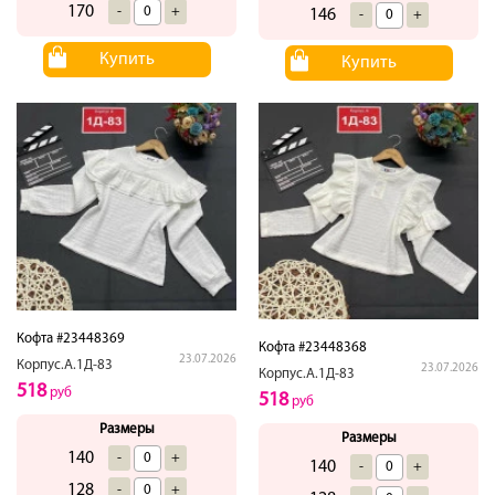
170
-
+
146
-
+
Купить
Купить
Кофта #23448369
Кофта #23448368
23.07.2026
Корпус.А.1Д-83
23.07.2026
Корпус.А.1Д-83
518
руб
518
руб
Размеры
Размеры
140
-
+
140
-
+
128
-
+