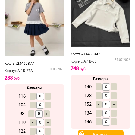
Кофта #23461897
31.07.2026
Корпус.А.1Д-83
Кофта #23462877
748
руб
01.08.2026
Корпус.А.1Б-27А
288
руб
Размеры
140
-
+
Размеры
128
-
+
116
-
+
152
-
+
104
-
+
134
-
+
98
-
+
146
-
+
110
-
+
122
-
+
Купить