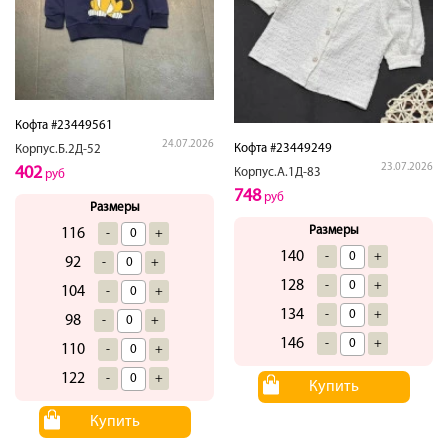
Кофта #23449561
24.07.2026
Кофта #23449249
Корпус.Б.2Д-52
23.07.2026
402
Корпус.А.1Д-83
руб
748
руб
Размеры
Размеры
116
-
+
140
-
+
92
-
+
128
-
+
104
-
+
134
-
+
98
-
+
146
-
+
110
-
+
122
-
+
Купить
Купить