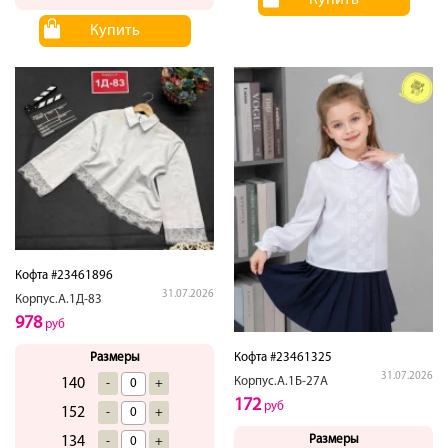
Купить
Кофта #23461896
31.07.2026
Корпус.А.1Д-83
978
руб
Кофта #23461325
Размеры
31.07.2026
Корпус.А.1Б-27А
140
-
+
172
руб
152
-
+
Размеры
134
-
+