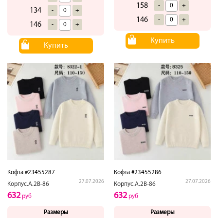
158
-
+
134
-
+
146
-
+
146
-
+
Купить
Купить
Кофта #23455287
Кофта #23455286
27.07.2026
27.07.2026
Корпус.А.2В-86
Корпус.А.2В-86
632
632
руб
руб
Размеры
Размеры