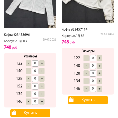
Кофта #23457114
Кофта #23458696
28.07.2026
Корпус.А.1Д-83
29.07.2026
Корпус.А.1Д-83
748
руб
748
руб
Размеры
Размеры
122
-
+
122
-
+
140
-
+
140
-
+
128
-
+
128
-
+
134
-
+
152
-
+
146
-
+
134
-
+
Купить
146
-
+
Купить