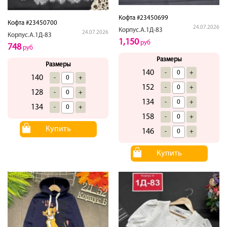
Кофта #23450699
Кофта #23450700
24.07.2026
Корпус.А.1Д-83
24.07.2026
Корпус.А.1Д-83
1,150
руб
748
руб
Размеры
Размеры
140
-
+
140
-
+
152
-
+
128
-
+
134
-
+
134
-
+
158
-
+
Купить
146
-
+
Купить