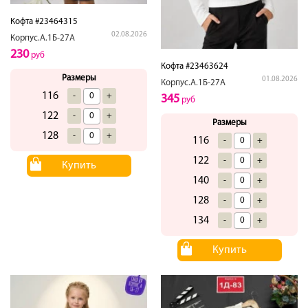
Кофта #23464315
02.08.2026
Корпус.А.1Б-27А
230
руб
Кофта #23463624
Размеры
01.08.2026
Корпус.А.1Б-27А
116
-
+
345
руб
122
-
+
Размеры
128
-
+
116
-
+
122
-
+
Купить
140
-
+
128
-
+
134
-
+
Купить