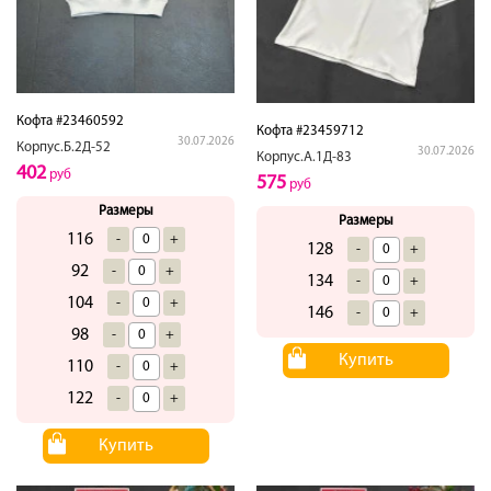
Кофта #23460592
Кофта #23459712
30.07.2026
Корпус.Б.2Д-52
30.07.2026
Корпус.А.1Д-83
402
руб
575
руб
Размеры
Размеры
116
-
+
128
-
+
92
-
+
134
-
+
104
-
+
146
-
+
98
-
+
Купить
110
-
+
122
-
+
Купить