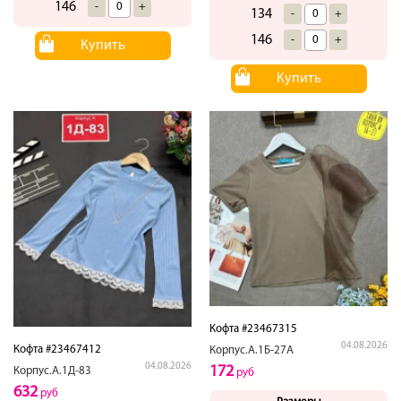
146
-
+
134
-
+
146
-
+
Купить
Купить
Кофта #23467315
04.08.2026
Кофта #23467412
Корпус.А.1Б-27А
04.08.2026
172
Корпус.А.1Д-83
руб
632
руб