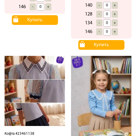
140
-
+
146
-
+
128
-
+
Купить
134
-
+
146
-
+
Купить
Кофта #23461138