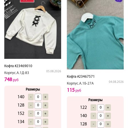
Кофта #23469010
05.08.2026
Корпус.А.1Д-83
Кофта #23467571
748
руб
04.08.2026
Корпус.А.1Б-27А
Размеры
115
руб
140
-
+
Размеры
128
-
+
122
-
+
152
-
+
140
-
+
134
-
+
128
-
+