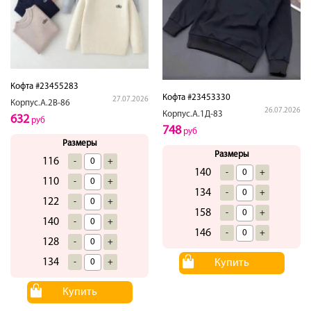
Кофта #23455283
Кофта #23453330
27.07.2026
Корпус.А.2В-86
26.07.2026
Корпус.А.1Д-83
632
руб
748
руб
Размеры
Размеры
116
-
+
140
-
+
110
-
+
134
-
+
122
-
+
158
-
+
140
-
+
146
-
+
128
-
+
134
-
+
Купить
Купить