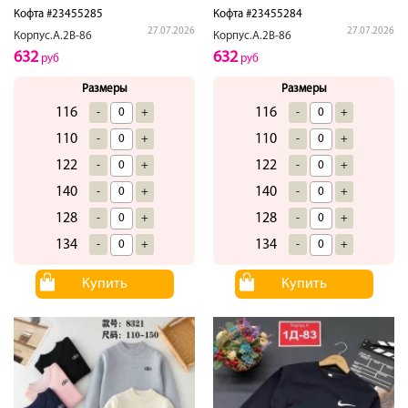
Кофта #23455285
Кофта #23455284
27.07.2026
27.07.2026
Корпус.А.2В-86
Корпус.А.2В-86
632
632
руб
руб
Размеры
Размеры
116
116
-
+
-
+
110
110
-
+
-
+
122
122
-
+
-
+
140
140
-
+
-
+
128
128
-
+
-
+
134
134
-
+
-
+
Купить
Купить