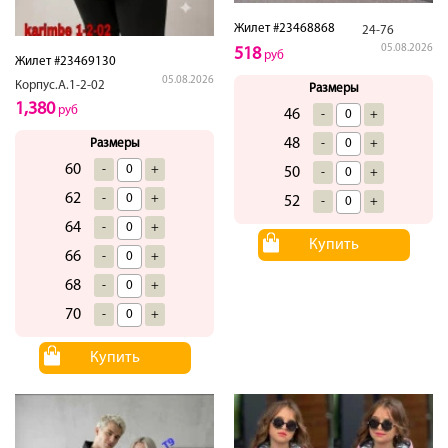
Жилет #23468868
24-76
05.08.2026
518
руб
Жилет #23469130
05.08.2026
Корпус.А.1-2-02
Размеры
1,380
руб
46
-
+
48
-
+
Размеры
60
-
+
50
-
+
62
-
+
52
-
+
64
-
+
Купить
66
-
+
68
-
+
70
-
+
Купить