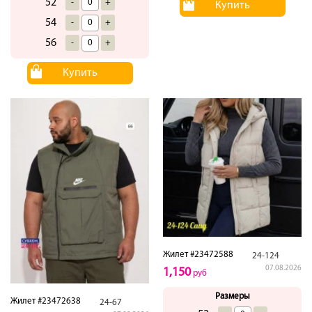
52
-
+
Купить
54
-
+
56
-
+
Купить
Жилет #23472588
24-124
07.08.2026
1,150
руб
Размеры
Жилет #23472638
24-67