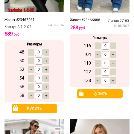
Жилет #23467261
Жилет #23466888
Линия.27-65
04.08.2026
04.08.2026
Корпус.А.1-2-02
288
руб
689
руб
Размеры
Размеры
116
-
+
48
-
+
104
-
+
50
-
+
110
-
+
52
-
+
122
-
+
54
-
+
128
-
+
56
-
+
Купить
58
-
+
Купить