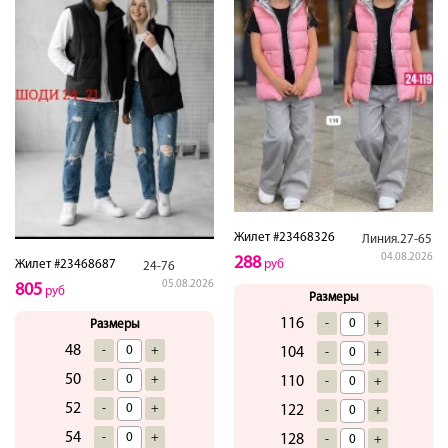
Жилет #23468326
Линия.27-65
04.08.2026
288
Жилет #23468687
руб
24-76
05.08.2026
805
руб
Размеры
116
-
+
Размеры
48
-
+
104
-
+
50
-
+
110
-
+
52
-
+
122
-
+
54
-
+
128
-
+