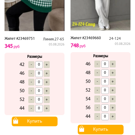
Жилет #23469660
24-124
Жилет #23469751
Линия.27-65
05.08.2026
748
05.08.2026
345
руб
руб
Размеры
Размеры
46
-
+
42
-
+
48
-
+
46
-
+
50
-
+
48
-
+
52
-
+
50
-
+
54
-
+
52
-
+
56
-
+
44
-
+
44
-
+
Купить
Купить