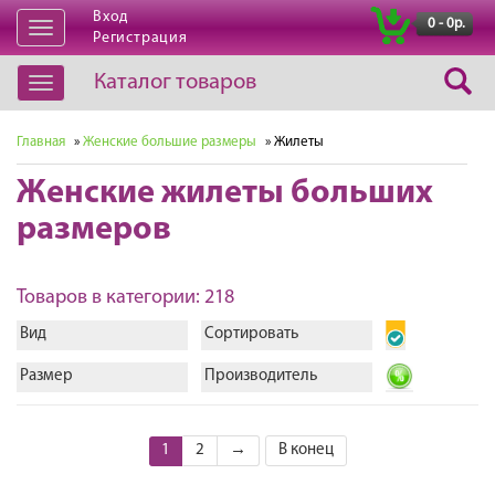
Вход
|
0 - 0р.
Открыть
Регистрация
навигацию
Каталог товаров
Открыть
навигацию
Главная
»
Женские большие размеры
» Жилеты
Женские жилеты больших
размеров
Товаров в категории: 218
Вид
Сортировать
Размер
Производитель
1
2
→
В конец