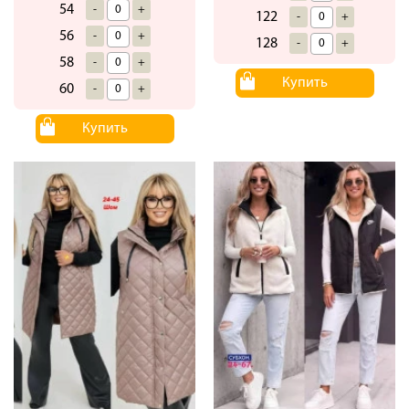
54
-
+
122
-
+
56
-
+
128
-
+
58
-
+
Купить
60
-
+
Купить