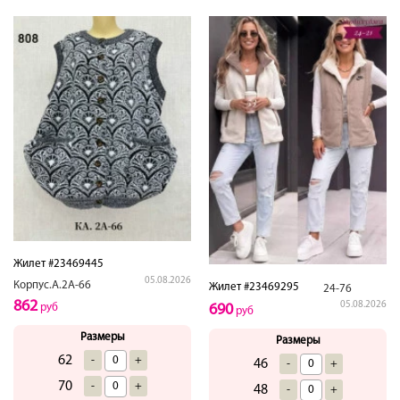
Жилет #23469445
05.08.2026
Корпус.А.2А-66
Жилет #23469295
24-76
862
05.08.2026
руб
690
руб
Размеры
Размеры
62
-
+
46
-
+
70
-
+
48
-
+