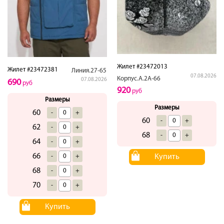
Жилет #23472013
Жилет #23472381
Линия.27-65
07.08.2026
Корпус.А.2А-66
07.08.2026
690
руб
920
руб
Размеры
Размеры
60
-
+
60
-
+
62
-
+
68
-
+
64
-
+
66
-
+
Купить
68
-
+
70
-
+
Купить