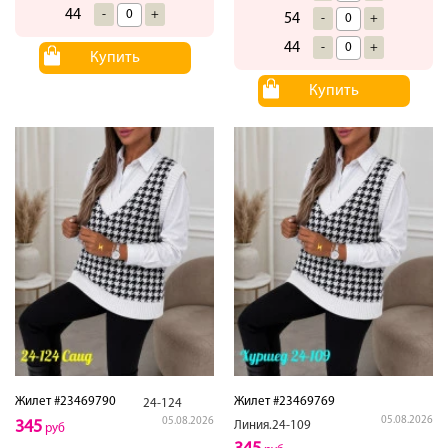
44
-
+
54
-
+
44
-
+
Купить
Купить
Жилет #23469790
Жилет #23469769
24-124
05.08.2026
05.08.2026
345
Линия.24-109
руб