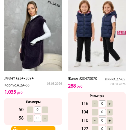
Жилет #23473094
Жилет #23473070
Линия.27-65
08.08.2026
08.08.2026
Корпус.А.2А-66
288
руб
1,035
руб
Размеры
Размеры
116
-
+
50
-
+
104
-
+
58
-
+
110
-
+
122
-
+