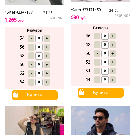
Жилет #23471459
24-67
Жилет #23471771
24-45
06.08.2026
690
руб
07.08.2026
1,265
руб
Размеры
Размеры
46
-
+
54
-
+
48
-
+
56
-
+
50
-
+
58
-
+
52
-
+
60
-
+
54
-
+
62
-
+
44
-
+
64
-
+
Купить
Купить