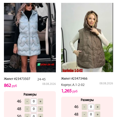
Жилет #23473466
Жилет #23473507
24-45
08.08.2026
08.08.2026
Корпус.А.1-2-02
862
руб
1,265
руб
Размеры
Размеры
46
-
+
46
-
+
48
-
+
48
-
+
50
-
+