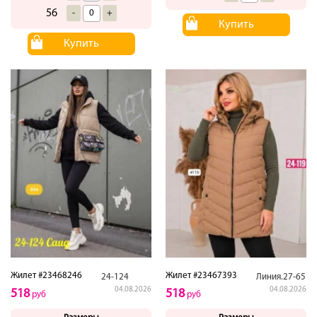
56
-
+
Купить
Купить
Жилет #23468246
Жилет #23467393
24-124
Линия.27-65
04.08.2026
04.08.2026
518
518
руб
руб