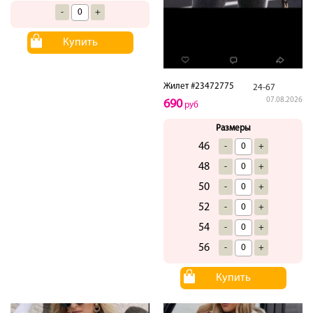
-
+
Купить
Жилет #23472775
24-67
07.08.2026
690
руб
Размеры
46
-
+
48
-
+
50
-
+
52
-
+
54
-
+
56
-
+
Купить