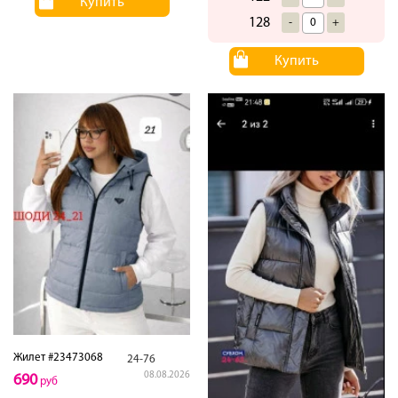
Купить
128
-
+
Купить
Жилет #23473068
24-76
08.08.2026
690
руб