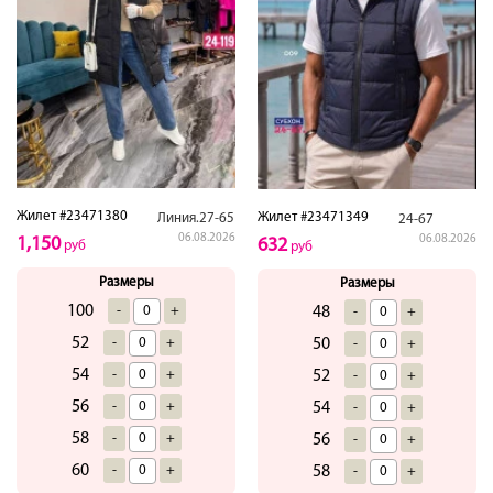
Жилет #23471380
Жилет #23471349
Линия.27-65
24-67
06.08.2026
06.08.2026
1,150
632
руб
руб
Размеры
Размеры
100
-
+
48
-
+
52
-
+
50
-
+
54
-
+
52
-
+
56
-
+
54
-
+
58
-
+
56
-
+
60
-
+
58
-
+