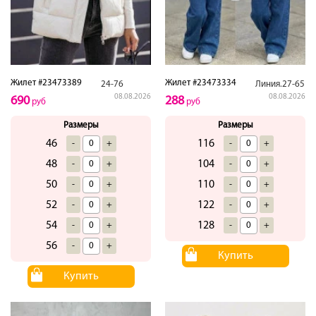
Жилет #23473389
Жилет #23473334
24-76
Линия.27-65
08.08.2026
08.08.2026
690
288
руб
руб
Размеры
Размеры
46
116
-
+
-
+
48
104
-
+
-
+
50
110
-
+
-
+
52
122
-
+
-
+
54
128
-
+
-
+
56
-
+
Купить
Купить