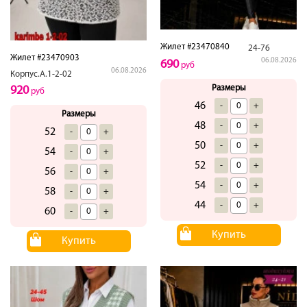
Жилет #23470840
24-76
Жилет #23470903
06.08.2026
690
руб
06.08.2026
Корпус.А.1-2-02
Размеры
920
руб
46
-
+
Размеры
48
-
+
52
-
+
50
-
+
54
-
+
52
-
+
56
-
+
54
-
+
58
-
+
44
-
+
60
-
+
Купить
Купить