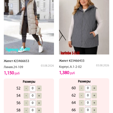
Жилет #23466433
Жилет #23466653
03.08.2026
03.08.2026
Корпус.А.1-2-02
Линия.24-109
1,380
1,150
руб
руб
Размеры
Размеры
60
-
+
52
-
+
62
-
+
54
-
+
64
-
+
56
-
+
66
-
+
58
-
+