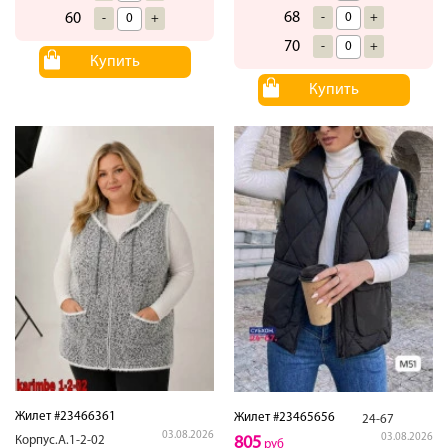
68
-
+
60
-
+
70
-
+
Купить
Купить
Жилет #23466361
Жилет #23465656
24-67
03.08.2026
03.08.2026
Корпус.А.1-2-02
805
руб