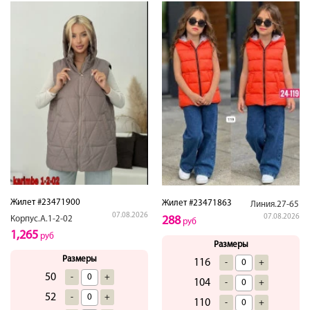
Жилет #23471900
Жилет #23471863
Линия.27-65
07.08.2026
07.08.2026
Корпус.А.1-2-02
288
руб
1,265
руб
Размеры
Размеры
116
-
+
50
-
+
104
-
+
52
-
+
110
-
+