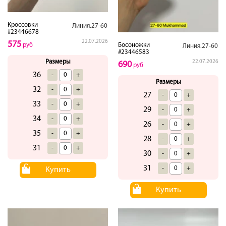
Кроссовки
Линия.27-60
#23446678
22.07.2026
575
Босоножки
руб
Линия.27-60
#23446583
Размеры
22.07.2026
690
руб
36
-
+
Размеры
32
-
+
27
-
+
33
-
+
29
-
+
34
-
+
26
-
+
35
-
+
28
-
+
31
-
+
30
-
+
31
-
+
Купить
Купить