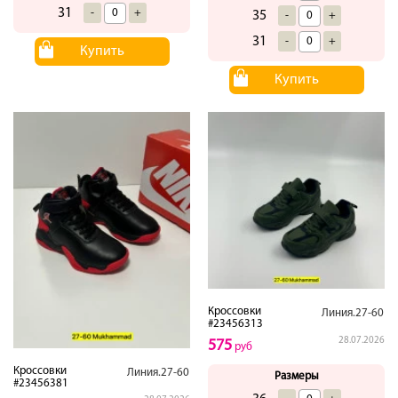
31
-
+
35
-
+
31
-
+
Купить
Купить
Кроссовки
Линия.27-60
#23456313
28.07.2026
575
руб
Кроссовки
Линия.27-60
Размеры
#23456381