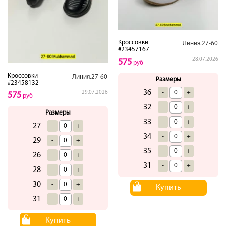
Кроссовки
Линия.27-60
#23457167
28.07.2026
575
руб
Кроссовки
Линия.27-60
Размеры
#23458132
36
-
+
29.07.2026
575
руб
32
-
+
Размеры
33
-
+
27
-
+
34
-
+
29
-
+
35
-
+
26
-
+
31
-
+
28
-
+
30
-
+
Купить
31
-
+
Купить