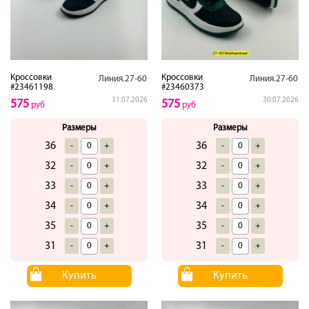
Кроссовки
Кроссовки
Линия.27-60
Линия.27-60
#23461198
#23460373
31.07.2026
30.07.2026
575
575
руб
руб
Размеры
Размеры
36
36
-
+
-
+
32
32
-
+
-
+
33
33
-
+
-
+
34
34
-
+
-
+
35
35
-
+
-
+
31
31
-
+
-
+
Купить
Купить