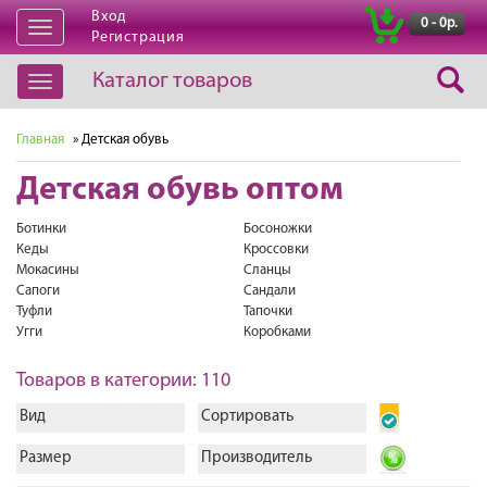
Вход
|
0 - 0р.
Открыть
Регистрация
навигацию
Каталог товаров
Открыть
навигацию
Главная
» Детская обувь
Детская обувь оптом
Ботинки
Босоножки
Кеды
Кроссовки
Мокасины
Сланцы
Сапоги
Сандали
Туфли
Тапочки
Угги
Коробками
Товаров в категории: 110
Вид
Сортировать
Размер
Производитель