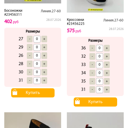
Босоножки
Линия.27-60
#23456311
Кроссовки
28.07.2026
Линия.27-60
402
руб
#23456225
28.07.2026
575
руб
Размеры
27
-
+
Размеры
29
-
+
36
-
+
26
-
+
32
-
+
28
-
+
33
-
+
30
-
+
34
-
+
31
-
+
35
-
+
31
-
+
Купить
Купить