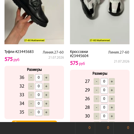
Туфли #23445683
Кроссовки
Линия.27-60
Линия.27-60
#23445604
21.07.2026
575
руб
21.07.2026
575
руб
Размеры
Размеры
36
-
+
27
-
+
32
-
+
29
-
+
33
-
+
26
-
+
34
-
+
28
-
+
35
-
+
30
-
+
31
Купить
-
+
0
0
0