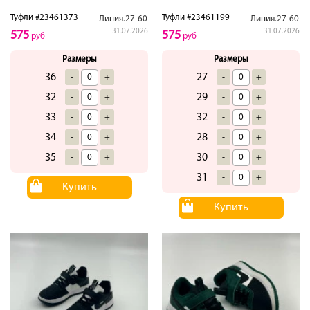
Туфли #23461373
Туфли #23461199
Линия.27-60
Линия.27-60
31.07.2026
31.07.2026
575
575
руб
руб
Размеры
Размеры
36
27
-
+
-
+
32
29
-
+
-
+
33
32
-
+
-
+
34
28
-
+
-
+
35
30
-
+
-
+
31
-
+
Купить
Купить