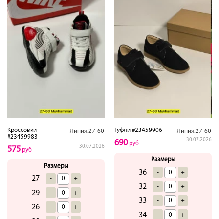
Кроссовки
Туфли #23459906
Линия.27-60
Линия.27-60
#23459983
30.07.2026
690
руб
30.07.2026
575
руб
Размеры
Размеры
36
-
+
27
-
+
32
-
+
29
-
+
33
-
+
26
-
+
34
-
+