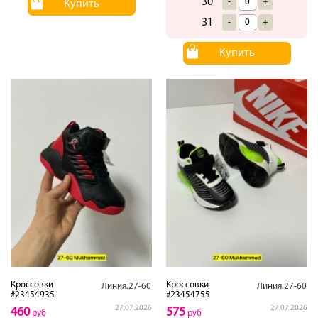
30
-
+
Купить
31
-
+
Купить
Кроссовки
Кроссовки
Линия.27-60
Линия.27-60
#23454935
#23454755
27.07.2026
27.07.2026
460
575
руб
руб