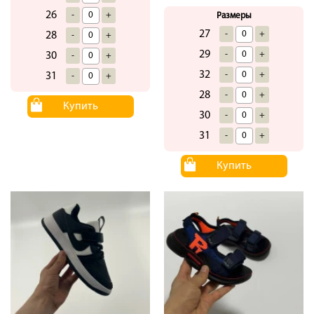
26
-
+
Размеры
27
-
+
28
-
+
29
-
+
30
-
+
32
-
+
31
-
+
28
-
+
Купить
30
-
+
31
-
+
Купить