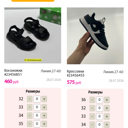
Босоножки
Линия.27-60
Кроссовки
Линия.27-60
#23456851
#23456455
28.07.2026
460
28.07.2026
575
руб
руб
Размеры
Размеры
32
-
+
36
-
+
33
-
+
32
-
+
34
-
+
33
-
+
35
-
+
34
-
+