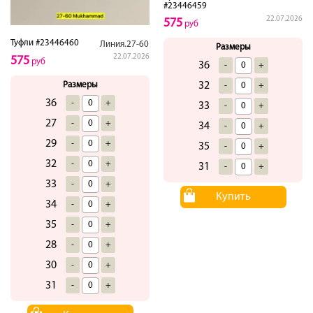
#23446459
22.07.2026
575
руб
Туфли #23446460
Линия.27-60
Размеры
22.07.2026
575
руб
36
-
+
Размеры
32
-
+
36
-
+
33
-
+
27
-
+
34
-
+
29
-
+
35
-
+
32
-
+
31
-
+
33
-
+
Купить
34
-
+
35
-
+
28
-
+
30
-
+
31
-
+