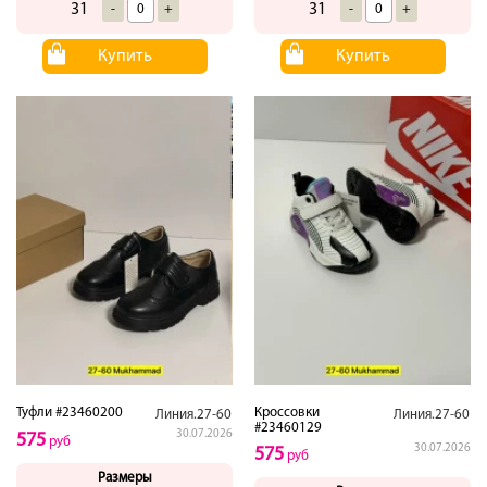
31
31
-
+
-
+
Купить
Купить
Туфли #23460200
Кроссовки
Линия.27-60
Линия.27-60
#23460129
30.07.2026
575
руб
30.07.2026
575
руб
Размеры