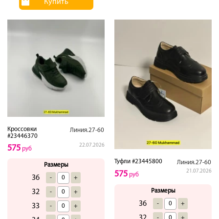
Купить
Кроссовки
Линия.27-60
#23446370
22.07.2026
575
руб
Туфли #23445800
Линия.27-60
Размеры
21.07.2026
575
руб
36
-
+
Размеры
32
-
+
36
-
+
33
-
+
32
-
+