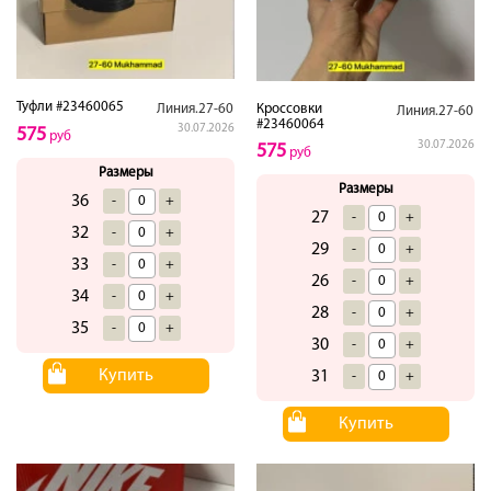
Туфли #23460065
Линия.27-60
Кроссовки
Линия.27-60
#23460064
30.07.2026
575
руб
30.07.2026
575
руб
Размеры
Размеры
36
-
+
27
-
+
32
-
+
29
-
+
33
-
+
26
-
+
34
-
+
28
-
+
35
-
+
30
-
+
Купить
31
-
+
Купить