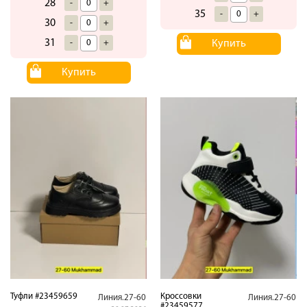
28
-
+
35
-
+
30
-
+
31
-
+
Купить
Купить
Туфли #23459659
Кроссовки
Линия.27-60
Линия.27-60
#23459577