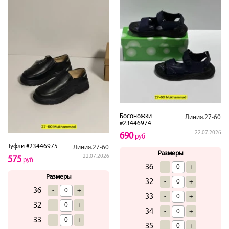
Босоножки
Линия.27-60
#23446974
22.07.2026
690
руб
Туфли #23446975
Линия.27-60
Размеры
22.07.2026
575
руб
36
-
+
Размеры
32
-
+
36
-
+
33
-
+
32
-
+
34
-
+
33
-
+
35
-
+