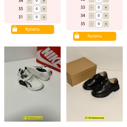
34
-
+
33
-
+
35
-
+
34
-
+
31
-
+
35
-
+
Купить
Купить