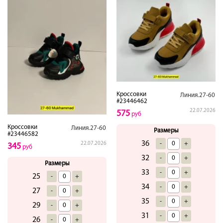
Кроссовки
Линия.27-60
#23446462
22.07.2026
575
руб
Кроссовки
Линия.27-60
Размеры
#23446582
36
-
+
22.07.2026
345
руб
32
-
+
Размеры
33
-
+
25
-
+
34
-
+
27
-
+
35
-
+
29
-
+
31
-
+
26
-
+