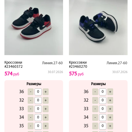
Кроссовки
Кроссовки
Линия.27-60
Линия.27-60
#23460372
#23460270
30.07.2026
30.07.2026
574
575
руб
руб
Размеры
Размеры
36
36
-
+
-
+
32
32
-
+
-
+
33
33
-
+
-
+
34
34
-
+
-
+
35
35
-
+
-
+