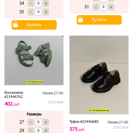
34
-
+
31
-
+
35
-
+
Купить
Купить
Босоножки
Линия.27-60
#23446762
22.07.2026
402
руб
Размеры
27
Туфли #23446680
-
+
Линия.27-60
22.07.2026
575
руб
29
-
+