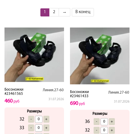
1
2
→
В конец
Босоножки
Линия.27-60
Босоножки
Линия.27-60
#23461565
#23461433
31.07.2026
460
руб
31.07.2026
690
руб
Размеры
Размеры
32
-
+
36
-
+
33
-
+
32
-
+