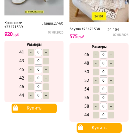
Кроссовки
Линия.27-60
#23471539
Блузка #23471538
24-104
07.08.2026
920
руб
07.08.2026
575
руб
Размеры
Размеры
41
-
+
46
-
+
43
-
+
48
-
+
45
-
+
50
-
+
42
-
+
52
-
+
46
-
+
54
-
+
44
-
+
56
-
+
58
-
+
Купить
44
-
+
Купить