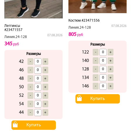
Костюм #23471556
Леггинсы
07.08.2026
Линия.24-128
#23471557
805
руб
07.08.2026
Линия.24-128
345
руб
Размеры
122
-
+
Размеры
140
-
+
42
-
+
128
-
+
46
-
+
134
-
+
48
-
+
146
-
+
50
-
+
52
-
+
Купить
54
-
+
44
-
+
Купить