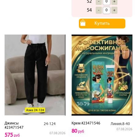
52
-
+
54
-
+
Купить
Джинсы
Крем #23471546
24-124
Линия.8-40
#23471547
07.08.2026
80
руб
07.08.2026
575
руб