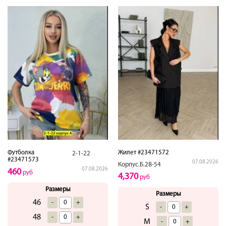
Футболка
Жилет #23471572
2-1-22
#23471573
07.08.2026
Корпус.Б.2В-54
07.08.2026
460
руб
4,370
руб
Размеры
Размеры
46
-
+
S
-
+
48
-
+
M
-
+