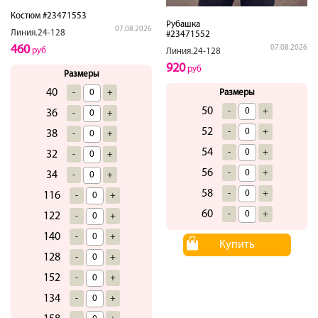
Костюм #23471553
Рубашка
07.08.2026
Линия.24-128
#23471552
460
07.08.2026
руб
Линия.24-128
920
руб
Размеры
40
-
+
Размеры
50
-
+
36
-
+
52
-
+
38
-
+
54
-
+
32
-
+
56
-
+
34
-
+
58
-
+
116
-
+
60
-
+
122
-
+
140
-
+
Купить
128
-
+
152
-
+
134
-
+