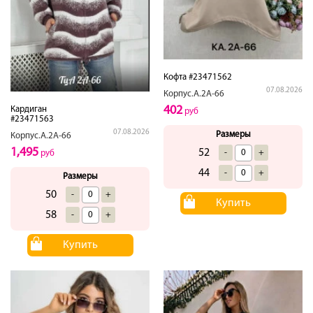
Кофта #23471562
07.08.2026
Корпус.А.2А-66
402
Кардиган
руб
#23471563
07.08.2026
Размеры
Корпус.А.2А-66
1,495
52
-
+
руб
44
-
+
Размеры
50
-
+
Купить
58
-
+
Купить