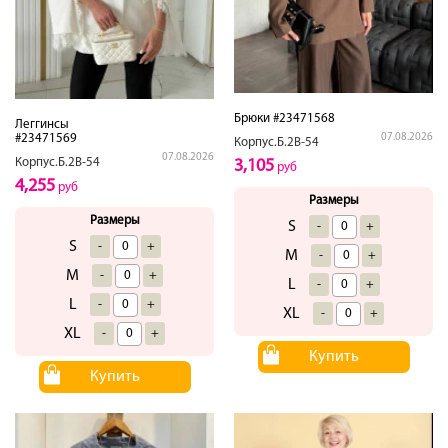
Брюки #23471568
Леггинсы
07.08.2026
#23471569
Корпус.Б.2В-54
07.08.2026
Корпус.Б.2В-54
3,105
руб
4,255
руб
Размеры
Размеры
S
-
+
S
-
+
M
-
+
M
-
+
L
-
+
L
-
+
XL
-
+
XL
-
+
Купить
Купить