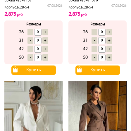
Брюки #23471571
Брюки #23471570
07.08.2026
07.08.2026
Корпус.Б.2В-54
Корпус.Б.2В-54
2,875
2,875
руб
руб
Размеры
Размеры
26
26
-
+
-
+
31
31
-
+
-
+
42
42
-
+
-
+
50
50
-
+
-
+
Купить
Купить