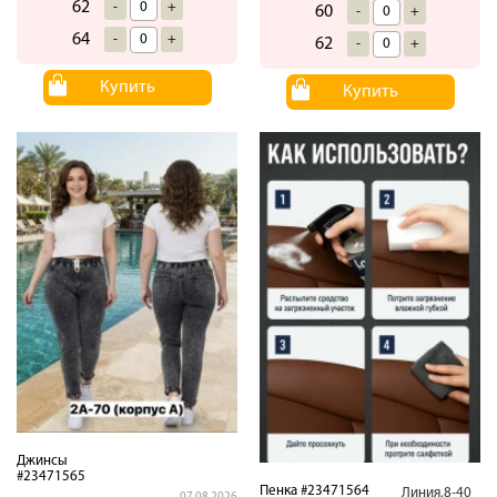
62
-
+
60
-
+
64
-
+
62
-
+
Купить
Купить
Джинсы
#23471565
Пенка #23471564
Линия.8-40