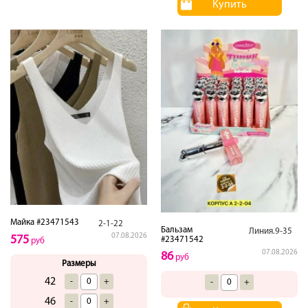
Купить
Майка #23471543
2-1-22
Бальзам
Линия.9-35
07.08.2026
575
#23471542
руб
07.08.2026
86
руб
Размеры
42
-
+
-
+
46
-
+