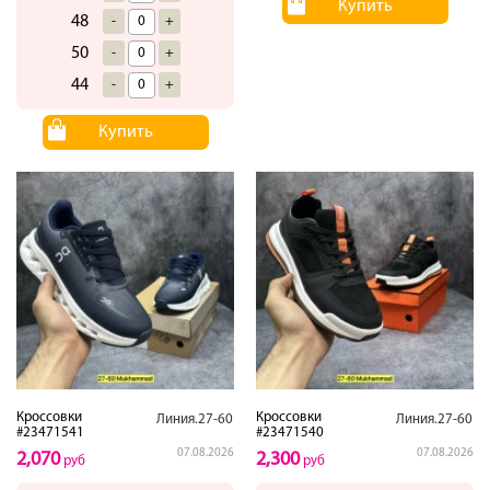
Купить
48
-
+
50
-
+
44
-
+
Купить
Кроссовки
Кроссовки
Линия.27-60
Линия.27-60
#23471541
#23471540
07.08.2026
07.08.2026
2,070
2,300
руб
руб