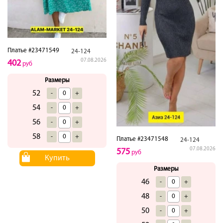
Платье #23471549
24-124
07.08.2026
402
руб
Размеры
52
-
+
54
-
+
56
-
+
58
-
+
Платье #23471548
24-124
07.08.2026
575
руб
Купить
Размеры
46
-
+
48
-
+
50
-
+