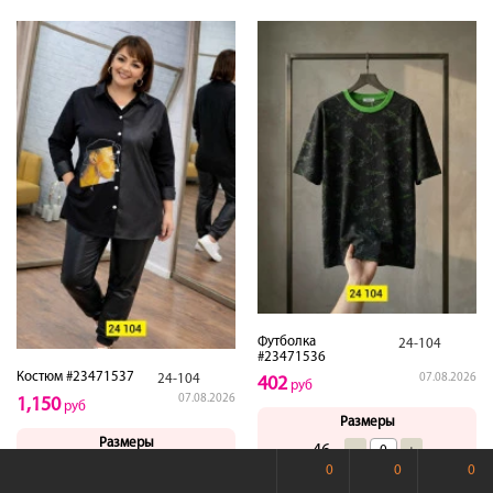
Футболка
24-104
#23471536
Костюм #23471537
07.08.2026
24-104
402
руб
07.08.2026
1,150
руб
Размеры
Размеры
46
-
+
0
0
0
50
-
+
48
-
+