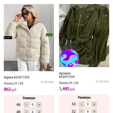
Артикул
#23471554
Куртка #23471555
07.08.2026
07.08.2026
Линия.24-128
Линия.24-128
1,495
862
руб
руб
Размеры
Размеры
50
-
+
46
-
+
52
-
+
48
-
+