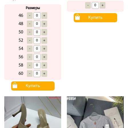
-
+
Размеры
46
-
+
Купить
48
-
+
50
-
+
52
-
+
54
-
+
56
-
+
58
-
+
60
-
+
Купить