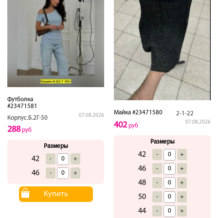
Футболка
#23471581
Майка #23471580
2-1-22
07.08.2026
Корпус.Б.2Г-50
07.08.2026
402
руб
288
руб
Размеры
Размеры
42
-
+
42
-
+
46
-
+
46
-
+
48
-
+
Купить
50
-
+
44
-
+