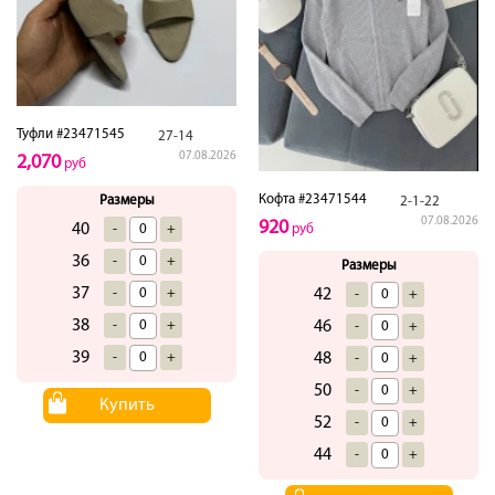
Туфли #23471545
27-14
07.08.2026
2,070
руб
Кофта #23471544
Размеры
2-1-22
07.08.2026
920
40
-
+
руб
36
-
+
Размеры
37
-
+
42
-
+
38
-
+
46
-
+
39
-
+
48
-
+
50
-
+
Купить
52
-
+
44
-
+