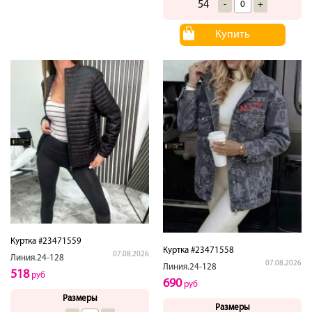
54
-
+
Купить
Куртка #23471559
Куртка #23471558
07.08.2026
Линия.24-128
07.08.2026
Линия.24-128
518
руб
690
руб
Размеры
Размеры