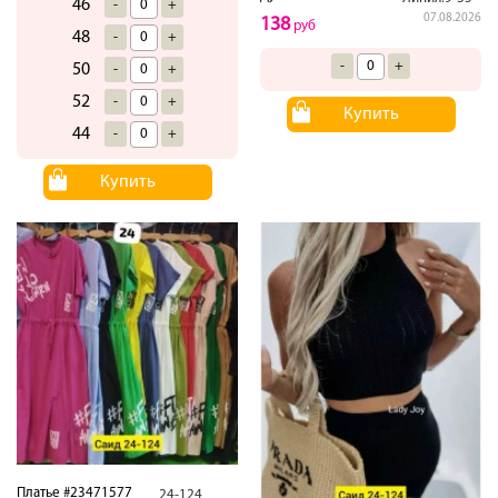
46
-
+
07.08.2026
138
руб
48
-
+
-
+
50
-
+
52
-
+
Купить
44
-
+
Купить
Платье #23471577
24-124