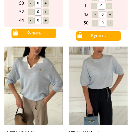
50
-
+
L
-
+
52
-
+
42
-
+
44
-
+
50
-
+
Купить
Купить