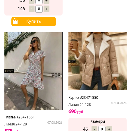
158
-
+
146
-
+
Купить
Куртка #23471550
07.08.2026
Линия.24-128
690
руб
Платье #23471551
Размеры
07.08.2026
Линия.24-128
46
-
+