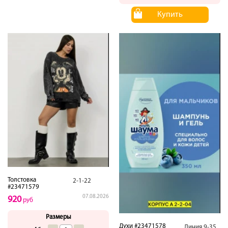
Купить
Толстовка
2-1-22
#23471579
07.08.2026
920
руб
Размеры
Духи #23471578
Линия.9-35