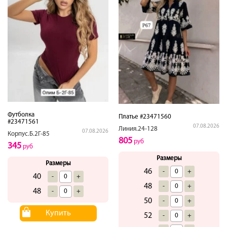
Футболка
Платье #23471560
#23471561
07.08.2026
Линия.24-128
07.08.2026
Корпус.Б.2Г-85
805
руб
345
руб
Размеры
Размеры
46
-
+
40
-
+
48
-
+
48
-
+
50
-
+
Купить
52
-
+