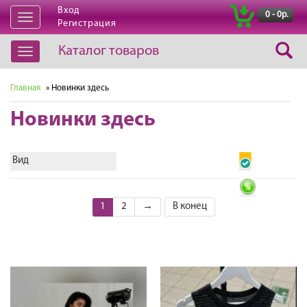
Вход
|
0 - 0р.
Открыть
Регистрация
навигацию
Каталог товаров
Открыть
навигацию
Главная
» Новинки здесь
Новинки здесь
Вид
1
2
→
В конец