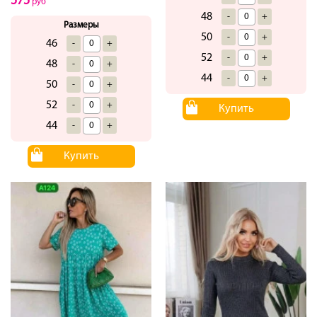
575
руб
48
-
+
Размеры
50
-
+
46
-
+
52
-
+
48
-
+
44
-
+
50
-
+
52
-
+
Купить
44
-
+
Купить