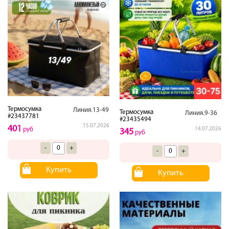
Термосумка
Линия.13-49
Термосумка
Линия.9-36
#23437781
#23435494
15.07.2026
401
руб
14.07.2026
345
руб
-
+
-
+
Купить
Купить