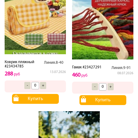
Коврик пляжный
Линия.8-40
#23434785
Гамак #23427291
Линия.9-91
13.07.2026
288
08.07.2026
460
руб
руб
-
+
-
+
Купить
Купить