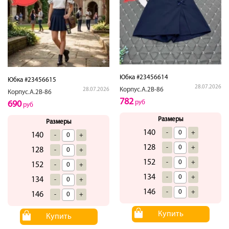
Юбка #23456614
Юбка #23456615
28.07.2026
Корпус.А.2В-86
28.07.2026
Корпус.А.2В-86
782
руб
690
руб
Размеры
Размеры
140
-
+
140
-
+
128
-
+
128
-
+
152
-
+
152
-
+
134
-
+
134
-
+
146
-
+
146
-
+
Купить
Купить