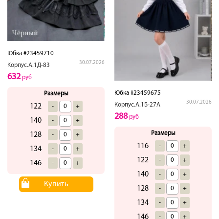
Юбка #23459710
30.07.2026
Корпус.А.1Д-83
632
руб
Юбка #23459675
Размеры
30.07.2026
Корпус.А.1Б-27А
122
-
+
288
руб
140
-
+
Размеры
128
-
+
116
-
+
134
-
+
122
-
+
146
-
+
140
-
+
Купить
128
-
+
134
-
+
146
-
+