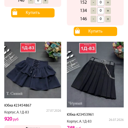
146
-
+
152
-
+
134
-
+
Купить
146
-
+
Купить
Юбка #23454867
27.07.2026
Корпус.А.1Д-83
Юбка #23453961
920
руб
26.07.2026
Корпус.А.1Д-83