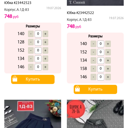
Юбка #23442523
19.07.2026
Корпус.А.1Д-83
Юбка #23442522
748
руб
19.07.2026
Корпус.А.1Д-83
748
Размеры
руб
140
-
+
Размеры
128
-
+
140
-
+
152
-
+
152
-
+
134
-
+
134
-
+
146
-
+
158
-
+
146
-
+
Купить
Купить