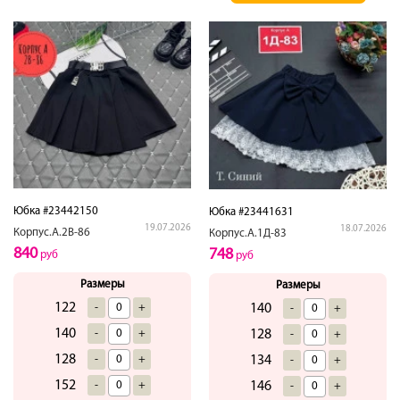
Юбка #23442150
Юбка #23441631
19.07.2026
18.07.2026
Корпус.А.2В-86
Корпус.А.1Д-83
840
748
руб
руб
Размеры
Размеры
122
-
+
140
-
+
140
-
+
128
-
+
128
-
+
134
-
+
152
-
+
146
-
+