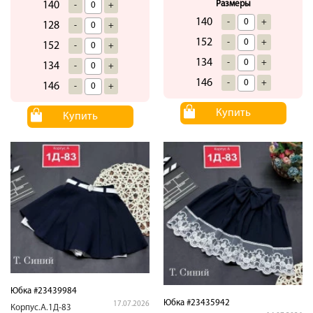
Размеры
140
-
+
140
-
+
128
-
+
152
-
+
152
-
+
134
-
+
134
-
+
146
-
+
146
-
+
Купить
Купить
Юбка #23439984
Юбка #23435942
17.07.2026
Корпус.А.1Д-83