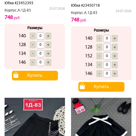
Юбка #23452393
Юбка #23450718
25.07.2026
Корпус.А.1Д-83
24.07.2026
Корпус.А.1Д-83
748
руб
748
руб
Размеры
Размеры
140
-
+
140
-
+
128
-
+
128
-
+
134
-
+
152
-
+
146
-
+
134
-
+
146
-
+
Купить
Купить