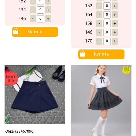
152
-
+
152
-
+
134
-
+
164
-
+
146
-
+
158
-
+
Купить
146
-
+
170
-
+
Купить
Юбка #23467096