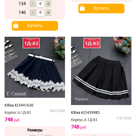
134
-
+
Купить
146
-
+
Купить
Юбка #23441630
18.07.2026
Корпус.А.1Д-83
Юбка #23439985
17.07.2026
748
Корпус.А.1Д-83
руб
748
руб
Размеры