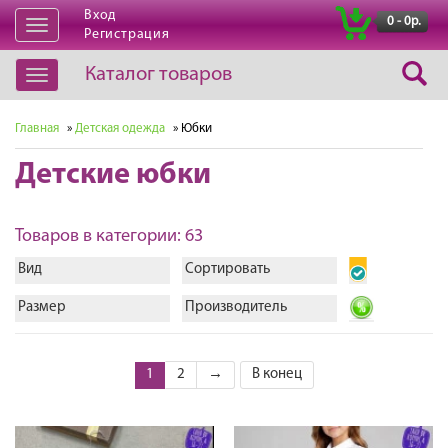
Вход
|
0 - 0р.
Открыть
Регистрация
навигацию
Каталог товаров
Открыть
навигацию
Главная
»
Детская одежда
» Юбки
Детские юбки
Товаров в категории: 63
Вид
Сортировать
Размер
Производитель
1
2
→
В конец