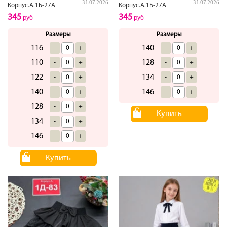
31.07.2026
31.07.2026
Корпус.А.1Б-27А
Корпус.А.1Б-27А
345
345
руб
руб
Размеры
Размеры
116
140
-
+
-
+
110
128
-
+
-
+
122
134
-
+
-
+
140
146
-
+
-
+
128
-
+
Купить
134
-
+
146
-
+
Купить