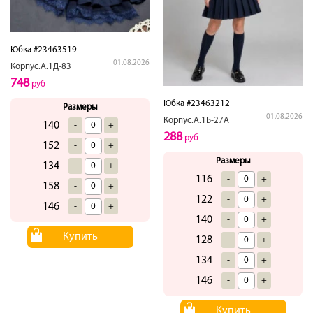
Юбка #23463519
01.08.2026
Корпус.А.1Д-83
748
руб
Юбка #23463212
Размеры
01.08.2026
Корпус.А.1Б-27А
140
-
+
288
руб
152
-
+
Размеры
134
-
+
116
-
+
158
-
+
122
-
+
146
-
+
140
-
+
Купить
128
-
+
134
-
+
146
-
+
Купить