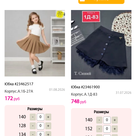
Юбка #23462517
Юбка #23461900
01.08.2026
Корпус.А.1Б-27А
31.07.2026
Корпус.А.1Д-83
172
руб
748
руб
Размеры
Размеры
140
-
+
140
-
+
128
-
+
152
-
+
134
-
+