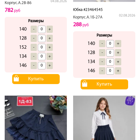
04.08.2026
Корпус.А.2В-86
782
Юбка #23464545
руб
02.08.2026
Корпус.А.1Б-27А
Размеры
288
руб
140
-
+
Размеры
128
-
+
140
-
+
152
-
+
128
-
+
134
-
+
134
-
+
146
-
+
146
-
+
Купить
Купить