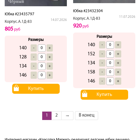
Юбка #23432304
Юбка #23435797
11.07.2026
Корпус.А.1Д-83
14.07.2026
Корпус.А.1Д-83
920
руб
805
руб
Размеры
Размеры
140
-
+
140
-
+
152
-
+
128
-
+
134
-
+
134
-
+
158
-
+
146
-
+
146
-
+
Купить
Купить
1
2
→
В конец
Интернет-магазин «Красотка Маркет» реализует детские юбки дешево,