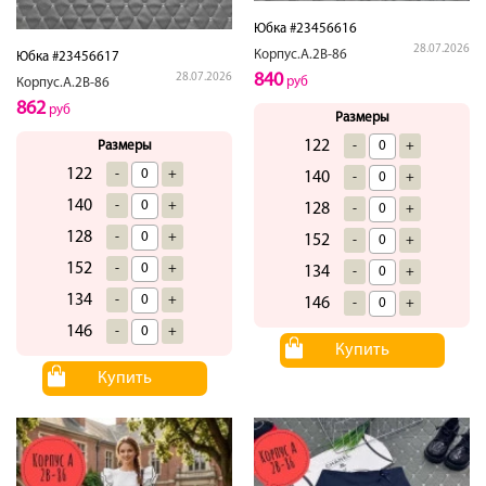
Юбка #23456616
28.07.2026
Корпус.А.2В-86
Юбка #23456617
840
28.07.2026
руб
Корпус.А.2В-86
862
руб
Размеры
122
Размеры
-
+
122
-
+
140
-
+
140
-
+
128
-
+
128
-
+
152
-
+
152
-
+
134
-
+
134
-
+
146
-
+
146
-
+
Купить
Купить