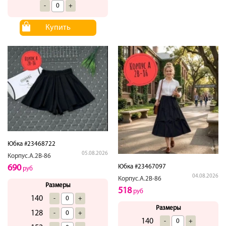
-
+
Купить
Юбка #23468722
05.08.2026
Корпус.А.2В-86
690
Юбка #23467097
руб
04.08.2026
Корпус.А.2В-86
Размеры
518
руб
140
-
+
Размеры
128
-
+
140
-
+