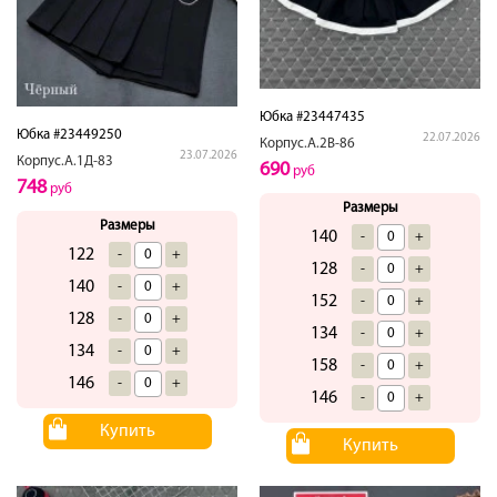
Юбка #23447435
Юбка #23449250
22.07.2026
Корпус.А.2В-86
23.07.2026
Корпус.А.1Д-83
690
руб
748
руб
Размеры
Размеры
140
-
+
122
-
+
128
-
+
140
-
+
152
-
+
128
-
+
134
-
+
134
-
+
158
-
+
146
-
+
146
-
+
Купить
Купить