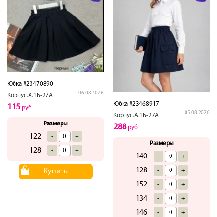
Юбка #23470890
06.08.2026
Корпус.А.1Б-27А
Юбка #23468917
115
руб
05.08.2026
Корпус.А.1Б-27А
Размеры
288
руб
122
-
+
Размеры
128
-
+
140
-
+
128
-
+
Купить
152
-
+
134
-
+
146
-
+