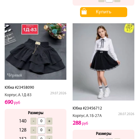
Купить
Юбка #23458090
29.07.2026
Корпус.А.1Д-83
690
руб
Юбка #23456712
Размеры
28.07.2026
Корпус.А.1Б-27А
140
-
+
288
руб
128
-
+
Размеры