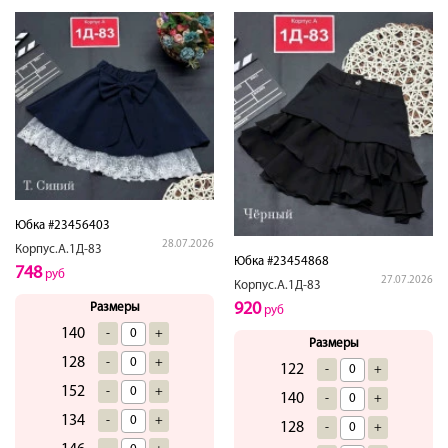
Юбка #23456403
28.07.2026
Корпус.А.1Д-83
Юбка #23454868
748
руб
27.07.2026
Корпус.А.1Д-83
920
Размеры
руб
140
-
+
Размеры
128
-
+
122
-
+
152
-
+
140
-
+
134
-
+
128
-
+