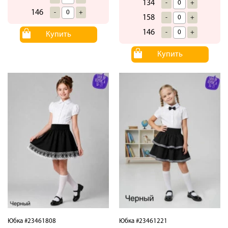
134
-
+
146
-
+
158
-
+
146
-
+
Купить
Купить
Юбка #23461808
Юбка #23461221