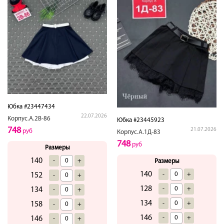
Юбка #23447434
22.07.2026
Корпус.А.2В-86
Юбка #23445923
748
21.07.2026
руб
Корпус.А.1Д-83
748
руб
Размеры
140
-
+
Размеры
140
-
+
152
-
+
128
-
+
134
-
+
134
-
+
158
-
+
146
-
+
146
-
+