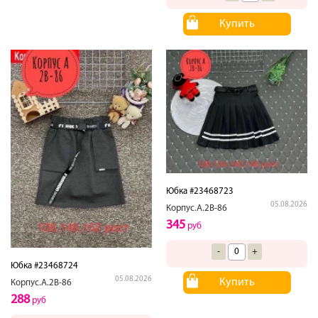
Купить
Юбка #23468723
05.08.2026
Корпус.А.2В-86
345
руб
-
+
Юбка #23468724
05.08.2026
Купить
Корпус.А.2В-86
288
руб