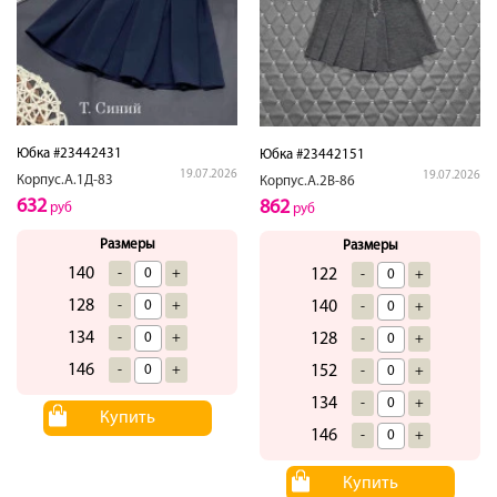
Юбка #23442431
Юбка #23442151
19.07.2026
19.07.2026
Корпус.А.1Д-83
Корпус.А.2В-86
632
862
руб
руб
Размеры
Размеры
140
-
+
122
-
+
128
-
+
140
-
+
134
-
+
128
-
+
146
-
+
152
-
+
134
-
+
Купить
146
-
+
Купить