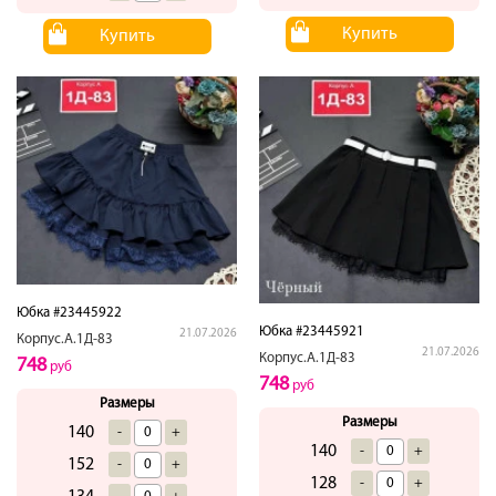
Купить
Купить
Юбка #23445922
Юбка #23445921
21.07.2026
Корпус.А.1Д-83
21.07.2026
Корпус.А.1Д-83
748
руб
748
руб
Размеры
Размеры
140
-
+
140
-
+
152
-
+
128
-
+