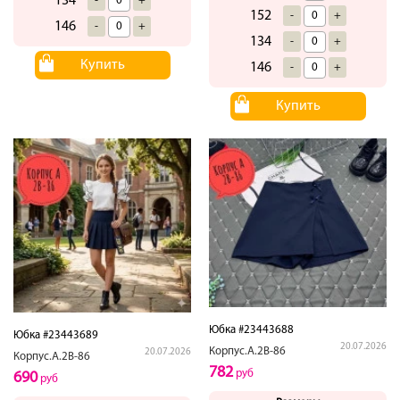
134
-
+
152
-
+
146
-
+
134
-
+
Купить
146
-
+
Купить
Юбка #23443688
Юбка #23443689
20.07.2026
Корпус.А.2В-86
20.07.2026
Корпус.А.2В-86
782
руб
690
руб