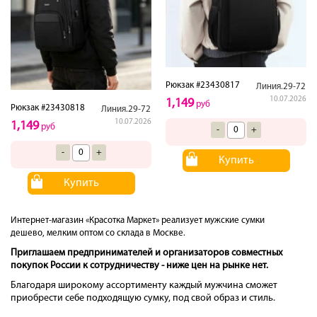
Рюкзак #23430817
Линия.29-72
10.07.2026
1,149
руб
Рюкзак #23430818
Линия.29-72
10.07.2026
1,149
руб
-
+
-
+
Купить
Купить
Интернет-магазин «Красотка Маркет» реализует мужские сумки
дешево, мелким оптом со склада в Москве.
Приглашаем предпринимателей и организаторов совместных
покупок России к сотрудничеству - ниже цен на рынке нет.
Благодаря широкому ассортименту каждый мужчина сможет
приобрести себе подходящую сумку, под свой образ и стиль.