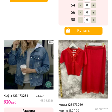
54
-
+
56
-
+
58
-
+
Купить
Кофта #23473281
24-67
08.08.2026
920
руб
Кофта #23473269
08.08.2026
Размеры
Корпус,Б.2Г-09