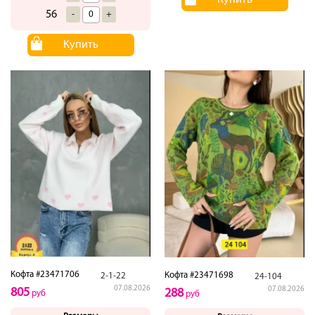
56
-
+
Купить
Кофта #23471706
Кофта #23471698
2-1-22
24-104
07.08.2026
07.08.2026
805
288
руб
руб