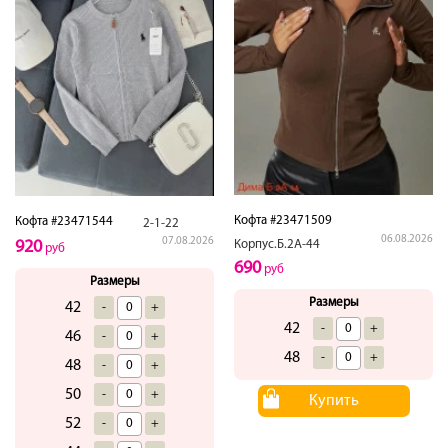
Кофта #23471509
Кофта #23471544
2-1-22
06.08.2026
07.08.2026
Корпус.Б.2А-44
920
руб
690
руб
Размеры
Размеры
42
-
+
42
-
+
46
-
+
48
-
+
48
-
+
50
-
+
Купить
52
-
+