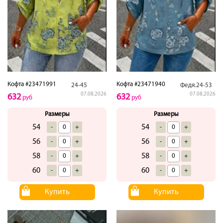
Кофта #23471991
Кофта #23471940
24-45
Федя.24-53
07.08.2026
07.08.2026
632
632
руб
руб
Размеры
Размеры
54
54
-
+
-
+
56
56
-
+
-
+
58
58
-
+
-
+
60
60
-
+
-
+
Купить
Купить