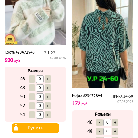
Кофта #23472940
2-1-22
07.08.2026
920
руб
Размеры
46
-
+
48
-
+
Кофта #23472894
Линия.24-60
50
-
+
07.08.2026
172
руб
52
-
+
Размеры
54
-
+
46
-
+
Купить
48
-
+