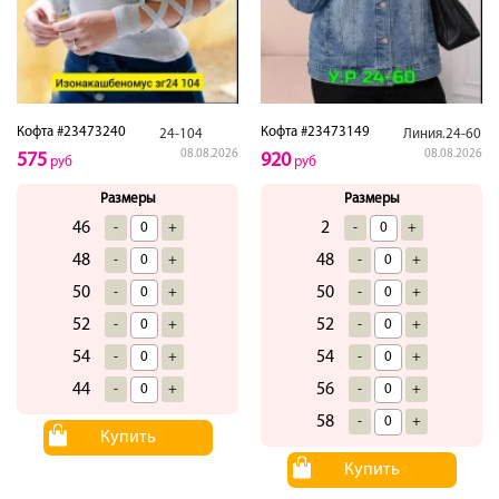
Кофта #23473240
Кофта #23473149
24-104
Линия.24-60
08.08.2026
08.08.2026
575
920
руб
руб
Размеры
Размеры
46
2
-
+
-
+
48
48
-
+
-
+
50
50
-
+
-
+
52
52
-
+
-
+
54
54
-
+
-
+
44
56
-
+
-
+
58
-
+
Купить
Купить