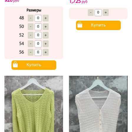
920
руб
1,725
руб
Размеры
-
+
48
-
+
Купить
50
-
+
52
-
+
54
-
+
56
-
+
Купить