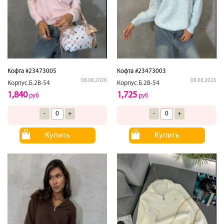
Кофта #23473005
Кофта #23473003
08.08.2026
08.08.2026
Корпус.Б.2В-54
Корпус.Б.2В-54
1,840
1,725
руб
руб
-
+
-
+
Купить
Купить