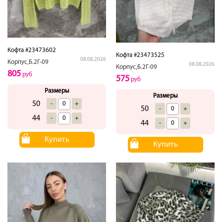
Кофта #23473602
Кофта #23473525
08.08.2026
Корпус,Б.2Г-09
08.08.2026
Корпус,Б.2Г-09
805
руб
575
руб
Размеры
Размеры
50
-
+
50
-
+
44
-
+
44
-
+
Купить
Купить