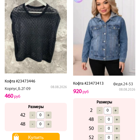
Кофта #23473446
Кофта #23473413
Федя.24-53
08.08.2026
Корпус,Б.2Г-09
08.08.2026
920
руб
460
руб
Размеры
Размеры
2
-
+
42
-
+
48
-
+
48
-
+
50
-
+
52
Купить
-
+