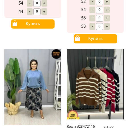
52
-
+
54
-
+
54
-
+
44
-
+
56
-
+
Купить
58
-
+
Купить
Кофта #23472116
2-1-22