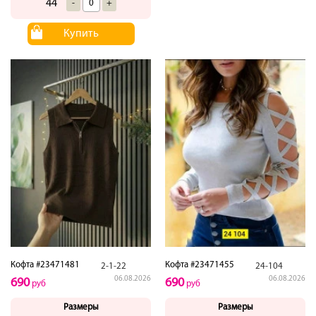
44
-
+
Купить
Кофта #23471481
Кофта #23471455
2-1-22
24-104
06.08.2026
06.08.2026
690
690
руб
руб
Размеры
Размеры