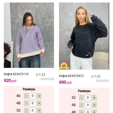
Кофта #23473110
2-1-22
Кофта #23473072
2-1-22
08.08.2026
920
руб
08.08.2026
690
руб
Размеры
Размеры
46
-
+
42
-
+
48
-
+
46
-
+
50
-
+
48
-
+