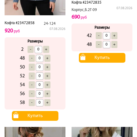
Кофта #23472835
07.08.2026
Корпус,Б.2Г-09
690
руб
Кофта #23472858
24-124
Размеры
07.08.2026
920
руб
42
-
+
Размеры
48
-
+
2
-
+
Купить
48
-
+
50
-
+
52
-
+
54
-
+
56
-
+
58
-
+
Купить