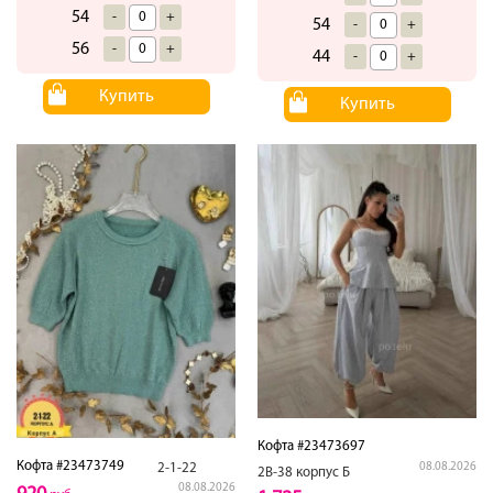
54
-
+
54
-
+
56
-
+
44
-
+
Купить
Купить
Кофта #23473697
Кофта #23473749
2-1-22
08.08.2026
2В-38 корпус Б
08.08.2026