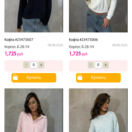
Кофта #23473007
Кофта #23473006
08.08.2026
08.08.2026
Корпус.Б.2В-54
Корпус.Б.2В-54
1,725
1,725
руб
руб
-
+
-
+
Купить
Купить