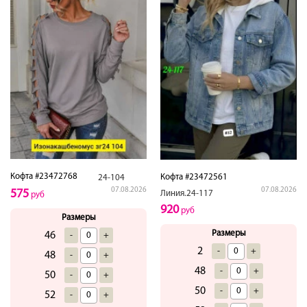
Кофта #23472768
Кофта #23472561
24-104
07.08.2026
07.08.2026
575
Линия.24-117
руб
920
руб
Размеры
Размеры
46
-
+
2
-
+
48
-
+
48
-
+
50
-
+
50
-
+
52
-
+