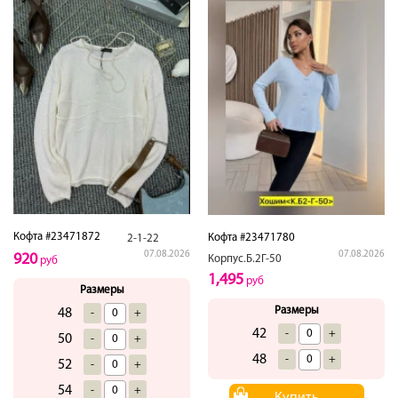
Кофта #23471872
Кофта #23471780
2-1-22
07.08.2026
07.08.2026
920
Корпус.Б.2Г-50
руб
1,495
руб
Размеры
Размеры
48
-
+
42
-
+
50
-
+
48
-
+
52
-
+
54
-
+
Купить