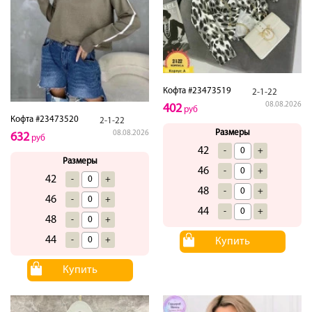
Кофта #23473519
2-1-22
08.08.2026
402
руб
Кофта #23473520
2-1-22
Размеры
08.08.2026
632
руб
42
-
+
Размеры
46
-
+
42
-
+
48
-
+
46
-
+
44
-
+
48
-
+
44
-
+
Купить
Купить