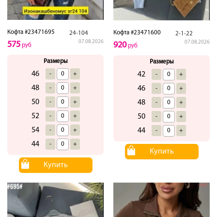
Кофта #23471695
Кофта #23471600
24-104
2-1-22
07.08.2026
07.08.2026
575
920
руб
руб
Размеры
Размеры
46
-
+
42
-
+
48
-
+
46
-
+
50
-
+
48
-
+
52
-
+
50
-
+
54
-
+
44
-
+
44
-
+
Купить
Купить