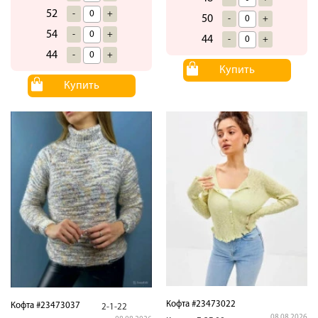
52
-
+
50
-
+
54
-
+
44
-
+
44
-
+
Купить
Купить
Кофта #23473022
Кофта #23473037
2-1-22
08.08.2026