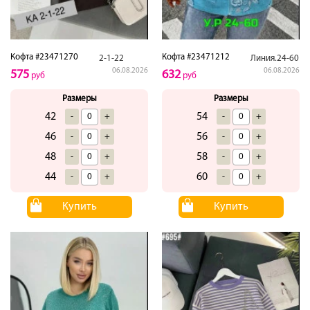
Кофта #23471270
Кофта #23471212
2-1-22
Линия.24-60
06.08.2026
06.08.2026
575
632
руб
руб
Размеры
Размеры
42
54
-
+
-
+
46
56
-
+
-
+
48
58
-
+
-
+
44
60
-
+
-
+
Купить
Купить