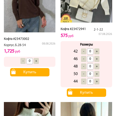
Кофта #23472941
2-1-22
07.08.2026
575
руб
Кофта #23473002
08.08.2026
Размеры
Корпус.Б.2В-54
1,725
42
-
+
руб
46
-
+
-
+
48
-
+
Купить
50
-
+
44
-
+
Купить