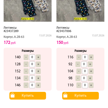
Леггинсы
Леггинсы
#23437289
#23437006
15.07.2026
15.07.2026
Корпус.А.2В-63
Корпус.А.2В-63
172
150
руб
руб
Размеры
Размеры
140
116
-
+
-
+
128
92
-
+
-
+
152
104
-
+
-
+
134
98
-
+
-
+
146
110
-
+
-
+
Купить
Купить