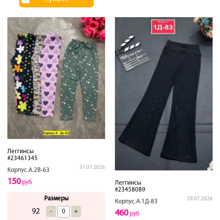
Леггинсы
#23461345
31.07.2026
Корпус.А.2В-63
150
руб
Леггинсы
#23458089
Размеры
29.07.2026
Корпус.А.1Д-83
92
-
+
460
руб