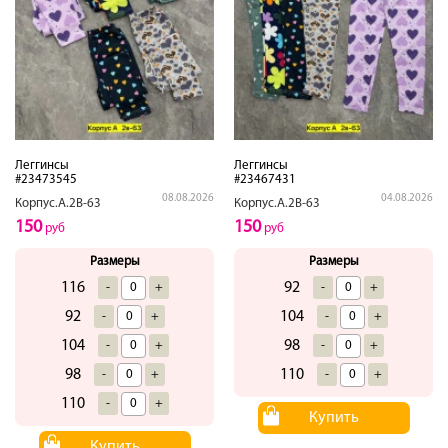
Леггинсы
Леггинсы
#23473545
#23467431
08.08.2026
04.08.2026
Корпус.А.2В-63
Корпус.А.2В-63
150
150
руб
руб
Размеры
Размеры
116
92
-
+
-
+
92
104
-
+
-
+
104
98
-
+
-
+
98
110
-
+
-
+
110
-
+
Купить
Купить