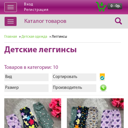
Вход
|
0 - 0р.
Открыть
Регистрация
навигацию
Каталог товаров
Открыть
навигацию
Главная
»
Детская одежда
» Леггинсы
Детские леггинсы
Товаров в категории: 10
Вид
Сортировать
Размер
Производитель