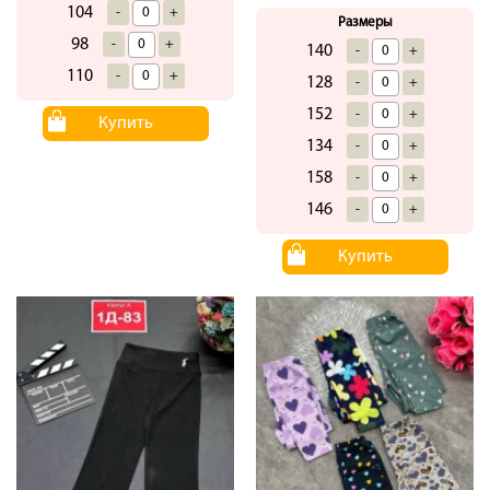
104
-
+
Размеры
98
-
+
140
-
+
110
-
+
128
-
+
152
-
+
Купить
134
-
+
158
-
+
146
-
+
Купить