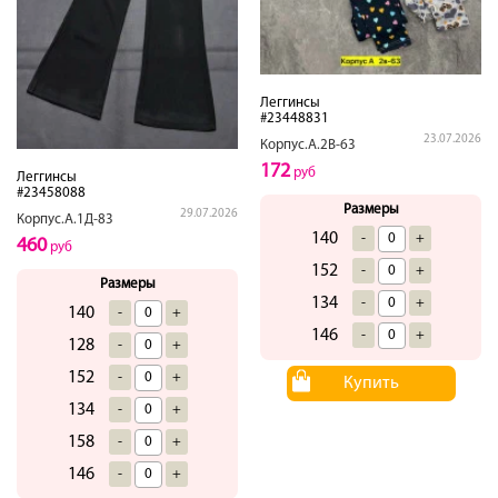
Леггинсы
#23448831
23.07.2026
Корпус.А.2В-63
172
руб
Леггинсы
#23458088
Размеры
29.07.2026
Корпус.А.1Д-83
140
-
+
460
руб
152
-
+
Размеры
134
-
+
140
-
+
146
-
+
128
-
+
152
-
+
Купить
134
-
+
158
-
+
146
-
+