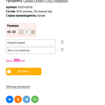
Продавец:
Склад Склад (1502 товаров)
Артикул:
#20742926
Состав
: 95% хлопок, 5% полиэстер
Страна производитель:
Китай
Размеры
46-48
-
+
?
?
200
Цена:
руб
Купить
Таблица размеров