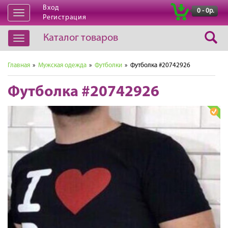
Вход
|
0 - 0р.
Открыть
Регистрация
навигацию
Каталог товаров
Открыть
навигацию
Главная
»
Мужская одежда
»
Футболки
» Футболка #20742926
Футболка #20742926