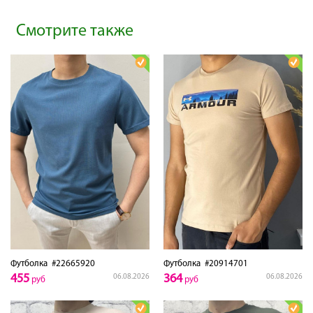
Смотрите также
Футболка
#22665920
Футболка
#20914701
455
364
06.08.2026
06.08.2026
руб
руб