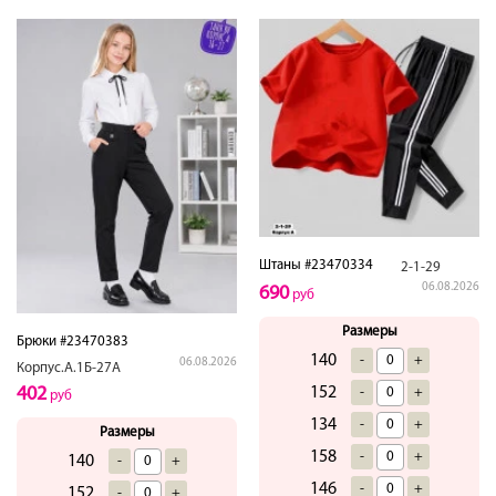
Штаны #23470334
2-1-29
06.08.2026
690
руб
Размеры
Брюки #23470383
140
-
+
06.08.2026
Корпус.А.1Б-27А
402
152
-
+
руб
134
-
+
Размеры
158
-
+
140
-
+
146
-
+
152
-
+