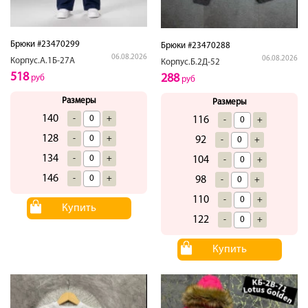
Брюки #23470299
Брюки #23470288
06.08.2026
06.08.2026
Корпус.А.1Б-27А
Корпус.Б.2Д-52
518
288
руб
руб
Размеры
Размеры
140
-
+
116
-
+
128
-
+
92
-
+
134
-
+
104
-
+
146
-
+
98
-
+
110
-
+
Купить
122
-
+
Купить