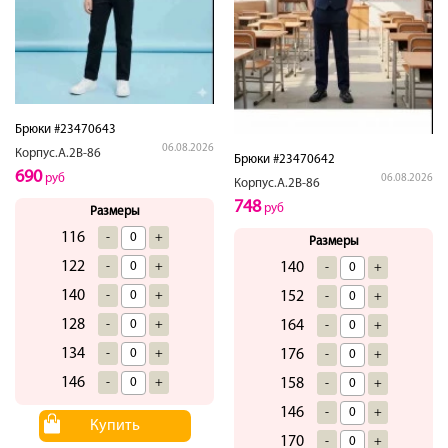
Брюки #23470643
06.08.2026
Корпус.А.2В-86
Брюки #23470642
690
руб
06.08.2026
Корпус.А.2В-86
748
руб
Размеры
116
-
+
Размеры
122
140
-
+
-
+
140
152
-
+
-
+
128
164
-
+
-
+
134
176
-
+
-
+
146
158
-
+
-
+
146
-
+
Купить
170
-
+