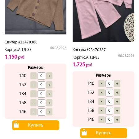
Свитер #23470388
06.08.2026
Корпус.А.1Д-83
Костюм #23470387
1,150
06.08.2026
руб
Корпус.А.1Д-83
1,725
руб
Размеры
140
Размеры
-
+
140
-
+
152
-
+
152
-
+
134
-
+
134
-
+
158
-
+
158
-
+
146
-
+
146
-
+
Купить
Купить