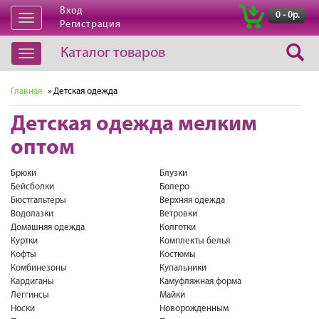
Вход
|
0 - 0р.
Открыть
Регистрация
навигацию
Каталог товаров
Открыть
навигацию
Главная
» Детская одежда
Детская одежда мелким
оптом
Брюки
Блузки
Бейсболки
Болеро
Бюстгальтеры
Верхняя одежда
Водолазки
Ветровки
Домашняя одежда
Колготки
Куртки
Комплекты белья
Кофты
Костюмы
Комбинезоны
Купальники
Кардиганы
Камуфляжная форма
Леггинсы
Майки
Носки
Новорожденным