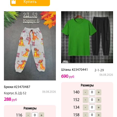
Купить
Штаны #23470441
2-1-29
06.08.2026
690
руб
Размеры
Брюки #23470487
140
-
+
06.08.2026
Корпус.Б.2Д-52
288
152
-
+
руб
134
-
+
Размеры
158
-
+
116
-
+