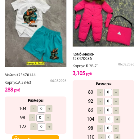
Комбинезон
#23470086
06.08.2026
Корпус.Б.2В-71
3,105
руб
Майка #23470144
06.08.2026
Корпус.А.2В-63
Размеры
288
руб
80
-
+
Размеры
92
-
+
104
-
+
86
-
+
98
-
+
104
-
+
122
-
+
98
-
+
110
-
+