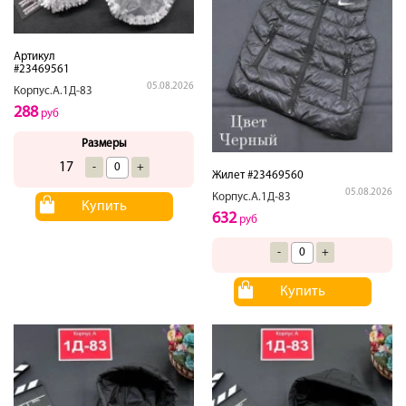
Артикул
#23469561
05.08.2026
Корпус.А.1Д-83
288
руб
Размеры
17
-
+
Жилет #23469560
05.08.2026
Корпус.А.1Д-83
Купить
632
руб
-
+
Купить