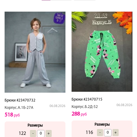
Брюки #23470715
Брюки #23470732
06.08.2026
06.08.2026
Корпус.Б.2Д-52
Корпус.А.1Б-27А
288
518
руб
руб
Размеры
Размеры
116
-
+
122
-
+