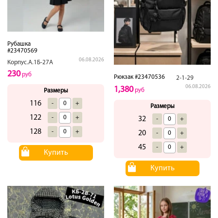
Рубашка
#23470569
06.08.2026
Корпус.А.1Б-27А
230
руб
Рюкзак #23470536
2-1-29
06.08.2026
1,380
руб
Размеры
116
-
+
Размеры
122
-
+
32
-
+
128
-
+
20
-
+
45
-
+
Купить
Купить