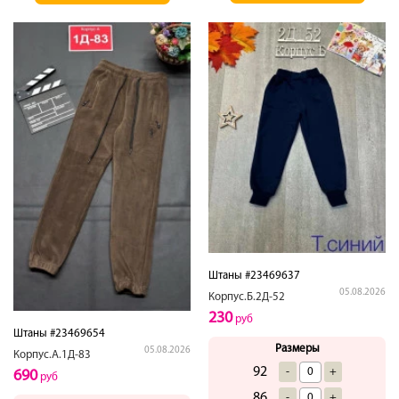
Штаны #23469637
05.08.2026
Корпус.Б.2Д-52
230
руб
Штаны #23469654
Размеры
05.08.2026
Корпус.А.1Д-83
92
-
+
690
руб
86
-
+