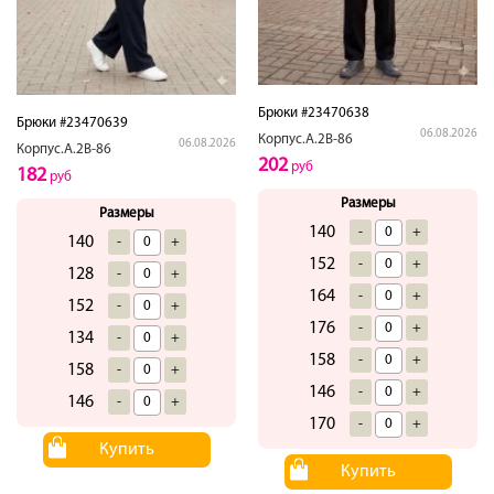
Брюки #23470638
Брюки #23470639
06.08.2026
Корпус.А.2В-86
06.08.2026
Корпус.А.2В-86
202
руб
182
руб
Размеры
Размеры
140
-
+
140
-
+
152
-
+
128
-
+
164
-
+
152
-
+
176
-
+
134
-
+
158
-
+
158
-
+
146
-
+
146
-
+
170
-
+
Купить
Купить