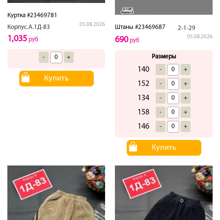
Куртка #23469781
05.08.2026
Штаны #23469687
Корпус.А.1Д-83
2-1-29
05.08.2026
1,035
690
руб
руб
Размеры
-
+
140
-
+
Купить
152
-
+
134
-
+
158
-
+
146
-
+
Купить