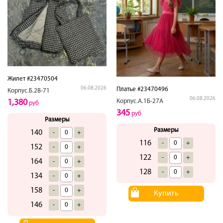
Жилет #23470504
06.08.2026
Платье #23470496
Корпус.Б.2В-71
06.08.2026
1,380
Корпус.А.1Б-27А
руб
345
руб
Размеры
Размеры
140
-
+
116
-
+
152
-
+
122
-
+
164
-
+
128
-
+
134
-
+
158
-
+
Купить
146
-
+