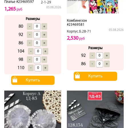
Платье #23469597
2-1-29
05.08.2026
1,265
руб
Размеры
Комбинезон
#23469581
80
-
+
05.08.2026
Корпус.Б.2В-71
92
-
+
2,530
руб
86
-
+
Размеры
104
-
+
92
-
+
98
-
+
86
-
+
110
-
+
Купить
Купить