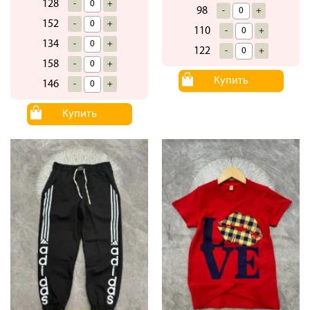
128
-
+
98
-
+
152
-
+
110
-
+
134
-
+
122
-
+
158
-
+
Купить
146
-
+
Купить