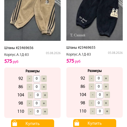
Штаны #23469655
Штаны #23469656
05.08.2026
05.08.2026
Корпус.А.1Д-83
Корпус.А.1Д-83
575
575
руб
руб
Размеры
Размеры
92
-
+
92
-
+
86
-
+
86
-
+
104
-
+
104
-
+
98
-
+
98
-
+
110
-
+
110
-
+
Купить
Купить