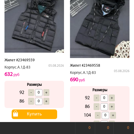
Жилет #23469559
Жилет #23469558
05.08.2026
Корпус.А.1Д-83
05.08.2026
Корпус.А.1Д-83
632
руб
690
руб
Размеры
Размеры
92
-
+
92
-
+
86
-
+
86
-
+
Купить
104
-
+
98
-
+
0
0
0
110
-
+