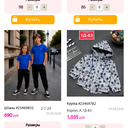
98
86
-
+
-
+
Купить
Купить
Куртка #23469782
Штаны #23469832
2-1-29
05.08.2026
Корпус.А.1Д-83
05.08.2026
690
руб
1,035
руб
Размеры