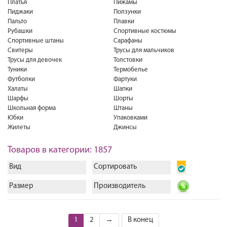
Платья
Пижамы
Пиджаки
Ползунки
Пальто
Плавки
Рубашки
Спортивные костюмы
Спортивные штаны
Сарафаны
Свитеры
Трусы для мальчиков
Трусы для девочек
Толстовки
Туники
Термобелье
Футболки
Фартуки
Халаты
Шапки
Шарфы
Шорты
Школьная форма
Штаны
Юбки
Упаковками
Жилеты
Джинсы
Товаров в категории: 1857
Вид
Сортировать
Размер
Производитель
1
2
→
В конец