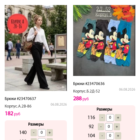
Брюки #23470636
06.08.2026
Корпус.Б.2Д-52
288
Брюки #23470637
руб
06.08.2026
Корпус.А.2В-86
Размеры
182
руб
116
-
+
Размеры
92
-
+
140
-
+
104
-
+