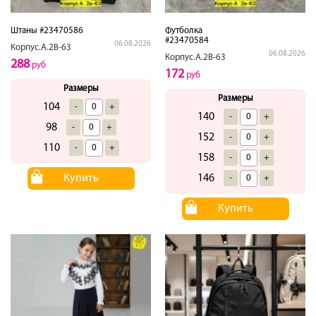
Штаны #23470586
Футболка
#23470584
06.08.2026
Корпус.А.2В-63
06.08.2026
Корпус.А.2В-63
288
руб
172
руб
Размеры
Размеры
104
-
+
140
-
+
98
-
+
152
-
+
110
-
+
158
-
+
Купить
146
-
+
Купить