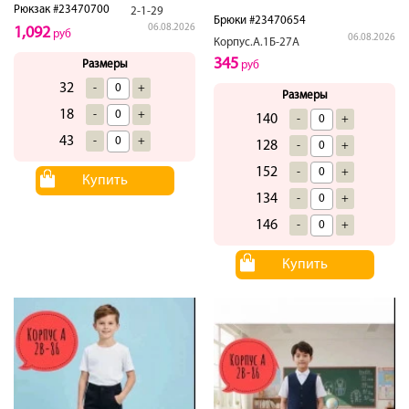
Рюкзак #23470700
2-1-29
Брюки #23470654
06.08.2026
1,092
руб
06.08.2026
Корпус.А.1Б-27А
345
Размеры
руб
32
-
+
Размеры
18
-
+
140
-
+
43
-
+
128
-
+
152
-
+
Купить
134
-
+
146
-
+
Купить