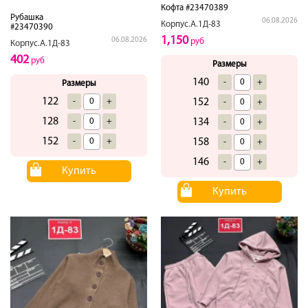
Кофта #23470389
Рубашка
06.08.2026
Корпус.А.1Д-83
#23470390
1,150
06.08.2026
руб
Корпус.А.1Д-83
402
руб
Размеры
140
-
+
Размеры
122
152
-
+
-
+
128
134
-
+
-
+
152
158
-
+
-
+
146
-
+
Купить
Купить