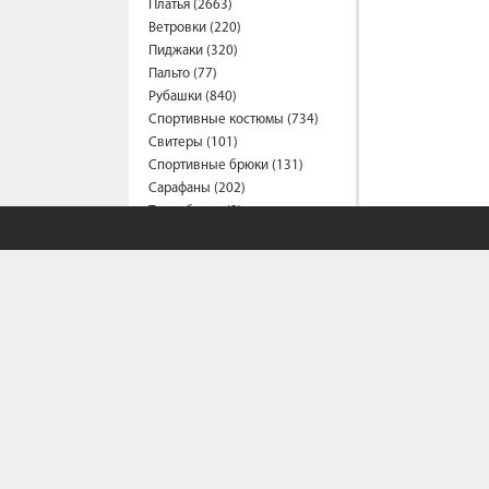
Платья (2663)
Ветровки (220)
Пиджаки (320)
Пальто (77)
Рубашки (840)
Спортивные костюмы (734)
Свитеры (101)
Спортивные брюки (131)
Сарафаны (202)
Термобелье (2)
Трусы (44)
Туники (219)
Толстовки (582)
Топы (162)
Футболки (1561)
Фартуки (3)
Халаты (16)
Шарфы и платки (45)
Шорты (463)
Штаны (687)
Юбки (315)
Плащи (9)