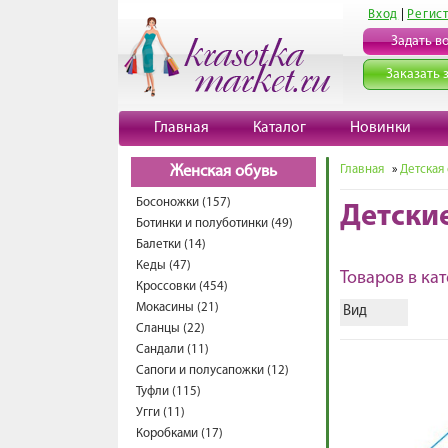
Вход
|
Регис
Задать в
Заказать 
Главная
Каталог
Новинки
Главная
»
Детская
Женская обувь
Босоножки (157)
Детски
Ботинки и полуботинки (49)
Балетки (14)
Кеды (47)
Товаров в кат
Кроссовки (454)
Мокасины (21)
Вид
Сланцы (22)
Сандали (11)
Сапоги и полусапожки (12)
Туфли (115)
Угги (11)
Коробками (17)