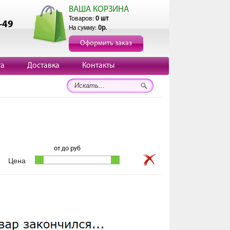
ВАША КОРЗИНА
Товаров:
0 шт
-49
На сумму:
0р.
Оформить заказ
та
Доставка
Контакты
от
до
руб