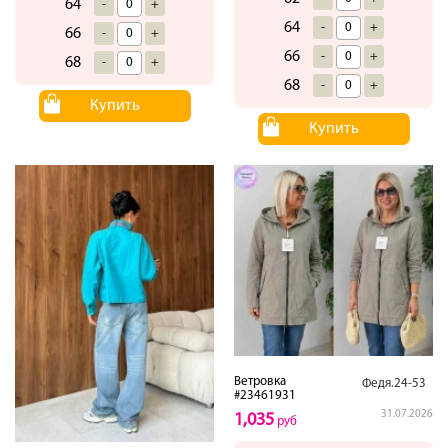
64
-
+
64
-
+
66
-
+
66
-
+
68
-
+
68
-
+
Купить
Купить
Ветровка
Федя.24-53
#23461931
31.07.2026
1,035
руб