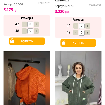
#23464622
02.08.2026
Корпус.Б.2Г-50
02.08.2026
Корпус.Б.2Г-50
5,175
руб
3,220
руб
Размеры
Размеры
42
-
+
42
-
+
48
-
+
48
-
+
Купить
Купить