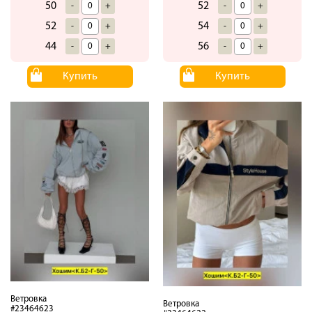
50
52
-
+
-
+
52
54
-
+
-
+
44
56
-
+
-
+
Купить
Купить
Ветровка
Ветровка
#23464623