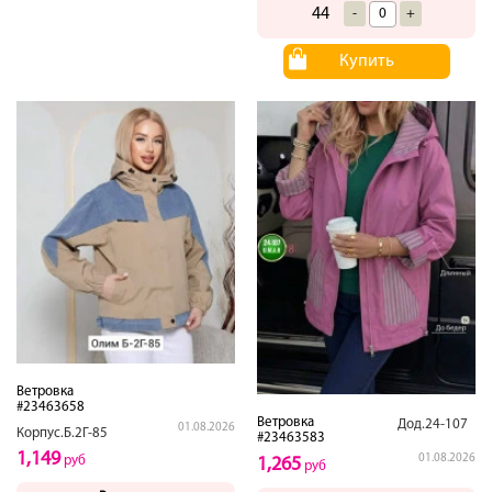
44
-
+
Купить
Ветровка
#23463658
Ветровка
Дод.24-107
01.08.2026
Корпус.Б.2Г-85
#23463583
1,149
01.08.2026
руб
1,265
руб