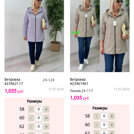
Ветровка
Ветровка
24-124
#23462117
#23461961
31.07.2026
31.07.2026
1,035
Линия.24-117
руб
1,035
руб
Размеры
Размеры
58
-
+
58
-
+
60
-
+
60
-
+
62
-
+
62
-
+