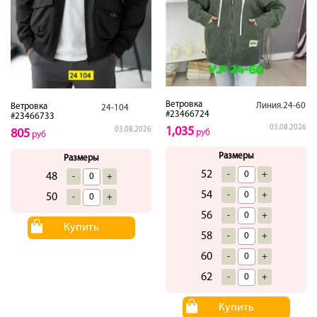
Ветровка
Линия.24-60
Ветровка
24-104
#23466724
#23466733
03.08.2026
1,035
03.08.2026
805
руб
руб
Размеры
Размеры
52
-
+
48
-
+
54
-
+
50
-
+
56
-
+
Купить
58
-
+
60
-
+
62
-
+
Купить