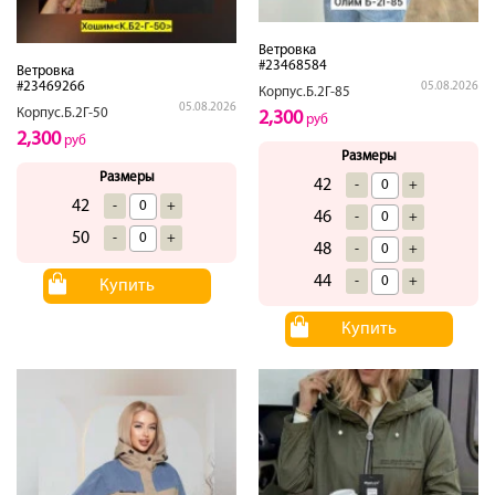
Ветровка
#23468584
Ветровка
#23469266
05.08.2026
Корпус.Б.2Г-85
05.08.2026
Корпус.Б.2Г-50
2,300
руб
2,300
руб
Размеры
Размеры
42
-
+
42
-
+
46
-
+
50
-
+
48
-
+
44
-
+
Купить
Купить