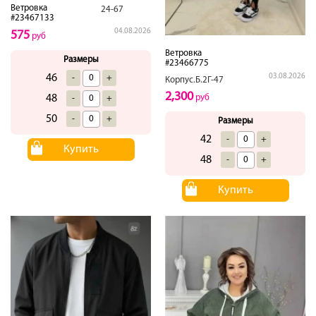
Ветровка
24-67
#23467133
04.08.2026
575
руб
Ветровка
Размеры
#23466775
46
03.08.2026
-
+
Корпус.Б.2Г-47
2,300
48
руб
-
+
50
-
+
Размеры
42
-
+
Купить
48
-
+
Купить