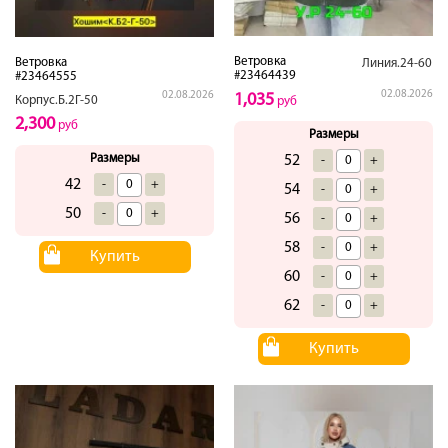
Ветровка
Ветровка
Линия.24-60
#23464439
#23464555
02.08.2026
02.08.2026
1,035
Корпус.Б.2Г-50
руб
2,300
руб
Размеры
Размеры
52
-
+
42
-
+
54
-
+
50
-
+
56
-
+
58
-
+
Купить
60
-
+
62
-
+
Купить