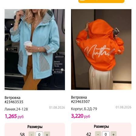
Ветровка
Ветровка
#23463507
#23463535
01.08.2026
01.08.2026
Корпус.Б.2Д-79
Линия.24-128
3,220
1,265
руб
руб
Размеры
Размеры
42
-
+
58
-
+