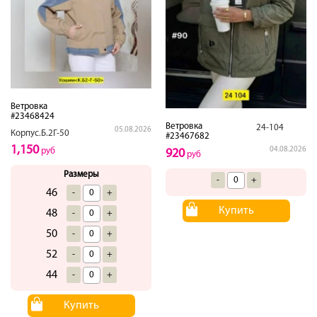
Ветровка
#23468424
Ветровка
24-104
05.08.2026
Корпус.Б.2Г-50
#23467682
1,150
04.08.2026
руб
920
руб
Размеры
-
+
46
-
+
Купить
48
-
+
50
-
+
52
-
+
44
-
+
Купить