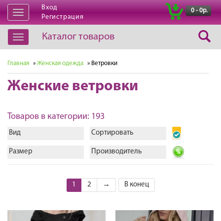
Вход
|
0 - 0р.
Открыть
Регистрация
навигацию
Каталог товаров
Открыть
навигацию
Главная
»
Женская одежда
» Ветровки
Женские ветровки
Товаров в категории: 193
Вид
Сортировать
Размер
Производитель
1
2
→
В конец