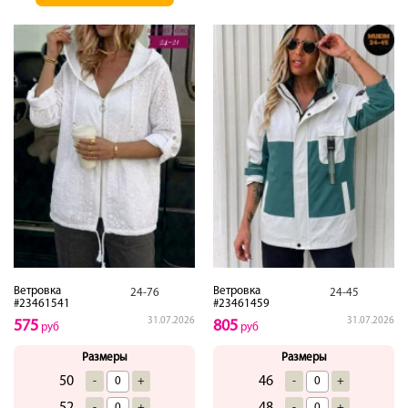
Ветровка
Ветровка
24-76
24-45
#23461541
#23461459
31.07.2026
31.07.2026
575
805
руб
руб
Размеры
Размеры
50
46
-
+
-
+
52
48
-
+
-
+