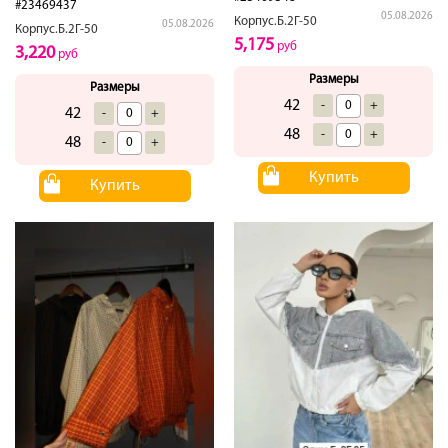
#23469437
05.08.2026
Корпус.Б.2Г-50
05.08.2026
Корпус.Б.2Г-50
5,175
руб
3,220
руб
Размеры
Размеры
42
-
+
42
-
+
48
-
+
48
-
+
Купить
Купить