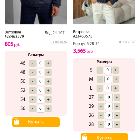
Ветровка
Ветровка
Дод.24-107
#23463575
#23463579
01.08.2026
01.08.2026
805
Корпус.Б.2В-54
руб
3,565
руб
Размеры
Размеры
46
-
+
S
-
+
48
-
+
M
-
+
50
-
+
L
-
+
52
-
+
27
-
+
54
-
+
29
-
+
56
-
+
26
-
+
Купить
28
-
+
Купить