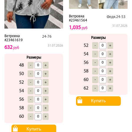
Ветровка
Федя.24-53
#23461564
31.07.2026
1,035
руб
Ветровка
24-76
Размеры
#23461619
52
-
+
31.07.2026
632
руб
54
-
+
Размеры
56
-
+
48
-
+
58
-
+
50
-
+
60
-
+
52
-
+
62
-
+
54
-
+
56
-
+
Купить
58
-
+
60
-
+
Купить