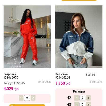
Ветровка
Ветровка
Б-2Г-93
#23466670
#23466264
03.08.2026
03.08.2026
1,150
Корпус.А.2-1-15
руб
4,025
руб
Размеры
42
-
+
-
+
48
-
+