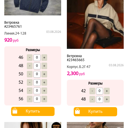
Ветровка
#23465761
03.08.2026
Линия.24-128
920
руб
Размеры
Ветровка
46
-
+
#23465665
48
03.08.2026
-
+
Корпус.Б.2Г-47
2,300
50
руб
-
+
52
-
+
Размеры
54
42
-
+
-
+
56
48
-
+
-
+
Купить
Купить