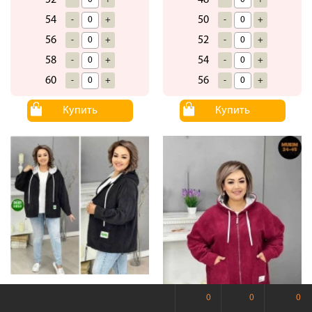
54
50
-
+
-
+
56
52
-
+
-
+
58
54
-
+
-
+
60
56
-
+
-
+
Купить
Купить
Ветровка
Дод.24-107
0
0
0
#23461374