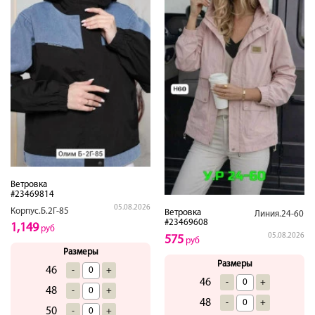
Ветровка
#23469814
05.08.2026
Корпус.Б.2Г-85
Ветровка
Линия.24-60
#23469608
1,149
руб
05.08.2026
575
руб
Размеры
Размеры
46
-
+
46
-
+
48
-
+
48
-
+
50
-
+