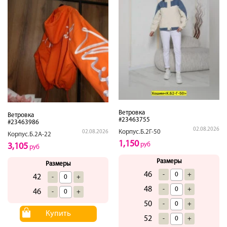
Ветровка
Ветровка
#23463755
#23463986
02.08.2026
Корпус.Б.2Г-50
02.08.2026
Корпус.Б.2А-22
1,150
руб
3,105
руб
Размеры
Размеры
46
-
+
42
-
+
48
-
+
46
-
+
50
-
+
Купить
52
-
+