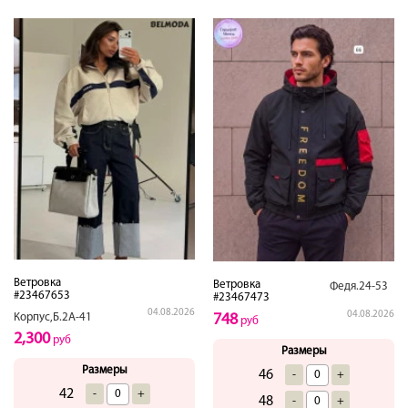
Ветровка
Ветровка
Федя.24-53
#23467653
#23467473
04.08.2026
04.08.2026
748
Корпус,Б.2А-41
руб
2,300
руб
Размеры
Размеры
46
-
+
42
-
+
48
-
+