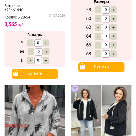
Размеры
Ветровка
58
-
+
#23461940
31.07.2026
Корпус.Б.2В-54
60
-
+
3,565
руб
62
-
+
Размеры
64
-
+
S
-
+
66
-
+
M
-
+
68
-
+
L
-
+
Купить
Купить