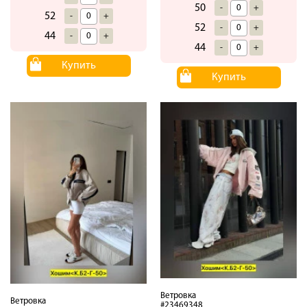
50
-
+
52
-
+
52
-
+
44
-
+
44
-
+
Купить
Купить
Ветровка
Ветровка
#23469348