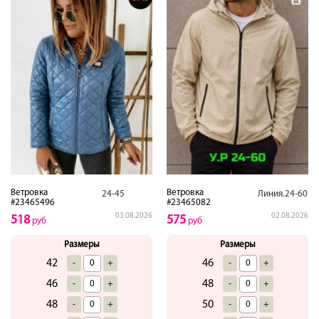
Ветровка
Ветровка
24-45
Линия.24-60
#23465496
#23465082
03.08.2026
02.08.2026
518
575
руб
руб
Размеры
Размеры
42
46
-
+
-
+
46
48
-
+
-
+
48
50
-
+
-
+