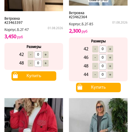
Ветровка
#23462364
Ветровка
#23463397
01.08.2026
Корпус.Б.2Г-85
01.08.2026
Корпус.Б.2Г-47
2,300
руб
3,450
руб
Размеры
Размеры
42
-
+
42
-
+
46
-
+
48
-
+
48
-
+
44
-
+
Купить
Купить