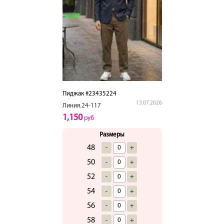
Пиджак #23435224
13.07.2026
Линия.24-117
1,150
руб
Размеры
48
-
+
50
-
+
52
-
+
54
-
+
56
-
+
58
-
+