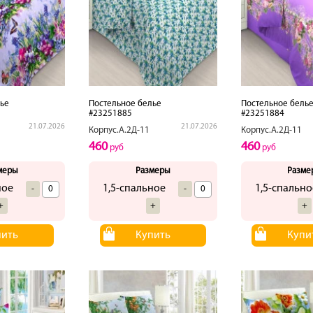
ье
Постельное белье
Постельное бель
#23251885
#23251884
21.07.2026
21.07.2026
Корпус.А.2Д-11
Корпус.А.2Д-11
460
460
руб
руб
меры
Размеры
Разме
ное
1,5-спальное
1,5-спально
-
-
+
+
+
пить
Купить
Купи