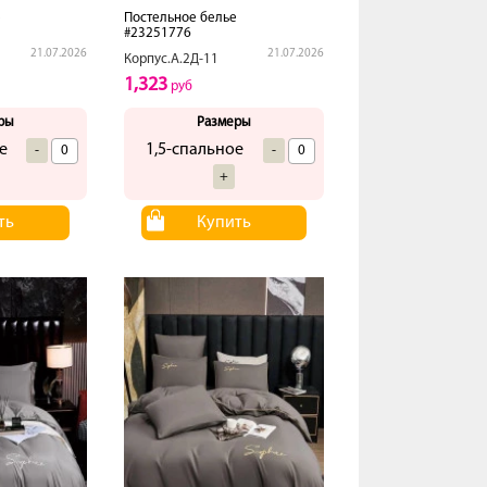
е
Постельное белье
#23251776
21.07.2026
21.07.2026
Корпус.А.2Д-11
1,323
руб
ры
Размеры
е
1,5-спальное
-
-
+
ть
Купить