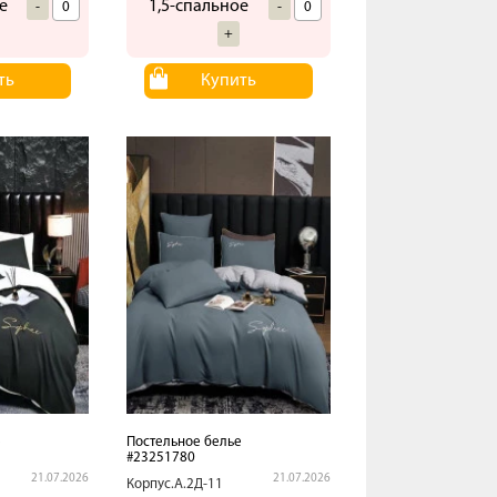
е
1,5-спальное
-
-
+
ть
Купить
е
Постельное белье
#23251780
21.07.2026
21.07.2026
Корпус.А.2Д-11