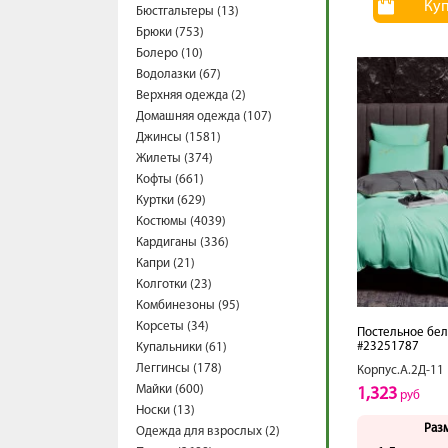
Ку
Бюстгальтеры (13)
Брюки (753)
Болеро (10)
Водолазки (67)
Верхняя одежда (2)
Домашняя одежда (107)
Джинсы (1581)
Жилеты (374)
Кофты (661)
Куртки (629)
Костюмы (4039)
Кардиганы (336)
Капри (21)
Колготки (23)
Комбинезоны (95)
Корсеты (34)
Постельное бел
#23251787
Купальники (61)
Леггинсы (178)
Корпус.А.2Д-11
Майки (600)
1,323
руб
Носки (13)
Раз
Одежда для взрослых (2)