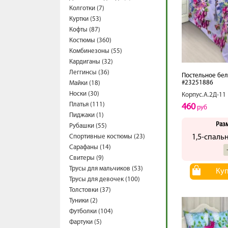
Колготки (7)
Куртки (53)
Кофты (87)
Костюмы (360)
Комбинезоны (55)
Кардиганы (32)
Леггинсы (36)
Постельное бел
#23251886
Майки (18)
Носки (30)
Корпус.А.2Д-11
Платья (111)
460
руб
Пиджаки (1)
Раз
Рубашки (55)
Спортивные костюмы (23)
1,5-спаль
Сарафаны (14)
Свитеры (9)
Трусы для мальчиков (53)
Ку
Трусы для девочек (100)
Толстовки (37)
Туники (2)
Футболки (104)
Фартуки (5)