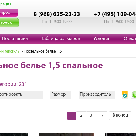
трация
опрос
8 (968) 625-23-23
+7 (495) 109-04
Пн-Пт 9:00-19:00
Пн-Пт 9:00-19:00
звонок
Поставщики
Таблица размеров
Условия
Опла
й текстиль
» Постельное белье 1,5
ное белье 1,5 спальное
егории: 231
ортировать
Размер
Производитель
1
2
3
→
В конец