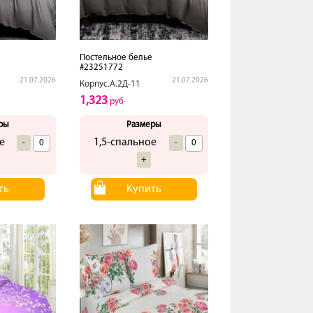
е
Постельное белье
#23251772
21.07.2026
21.07.2026
Корпус.А.2Д-11
1,323
руб
ры
Размеры
е
1,5-спальное
-
-
+
ть
Купить