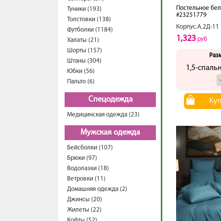
Постельное бел
Туники (193)
#23251779
Толстовки (138)
Корпус.А.2Д-11
Футболки (1184)
1,323
руб
Халаты (21)
Шорты (157)
Раз
Штаны (304)
1,5-спаль
Юбки (56)
Пальто (6)
Спецодежда
Ку
Медицинская одежда (23)
Мужская одежда
Бейсболки (107)
Брюки (97)
Водолазки (18)
Ветровки (11)
Домашняя одежда (2)
Джинсы (20)
Жилеты (22)
Кофты (52)