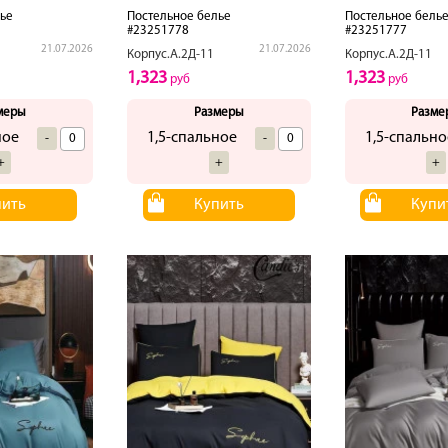
ье
Постельное белье
Постельное бель
#23251778
#23251777
21.07.2026
21.07.2026
Корпус.А.2Д-11
Корпус.А.2Д-11
1,323
1,323
руб
руб
меры
Размеры
Разме
ное
1,5-спальное
1,5-спально
-
-
+
+
+
пить
Купить
Купи