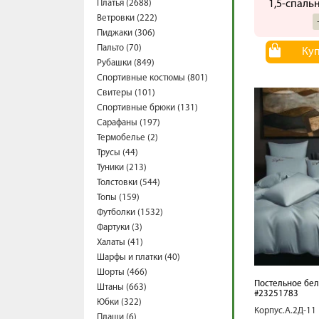
Платья (2688)
1,5-спаль
Ветровки (222)
Пиджаки (306)
Пальто (70)
Ку
Рубашки (849)
Спортивные костюмы (801)
Свитеры (101)
Спортивные брюки (131)
Сарафаны (197)
Термобелье (2)
Трусы (44)
Туники (213)
Толстовки (544)
Топы (159)
Футболки (1532)
Фартуки (3)
Халаты (41)
Шарфы и платки (40)
Шорты (466)
Постельное бел
Штаны (663)
#23251783
Юбки (322)
Корпус.А.2Д-11
Плащи (6)