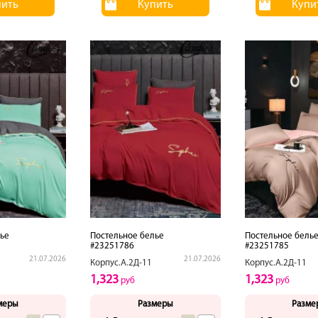
пить
Купить
Купи
ье
Постельное белье
Постельное бель
#23251786
#23251785
21.07.2026
21.07.2026
Корпус.А.2Д-11
Корпус.А.2Д-11
1,323
1,323
руб
руб
меры
Размеры
Разме