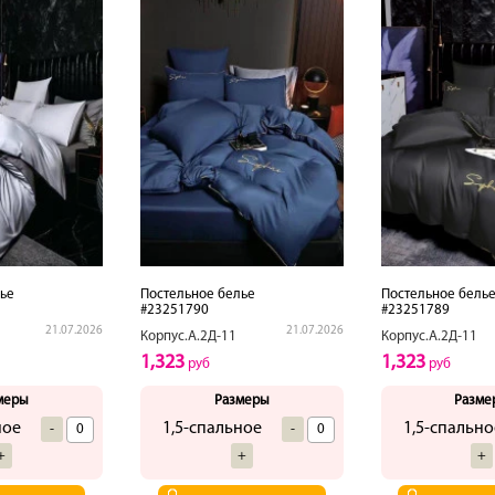
ье
Постельное белье
Постельное бель
#23251790
#23251789
21.07.2026
21.07.2026
Корпус.А.2Д-11
Корпус.А.2Д-11
1,323
1,323
руб
руб
меры
Размеры
Разме
ное
1,5-спальное
1,5-спально
-
-
+
+
+