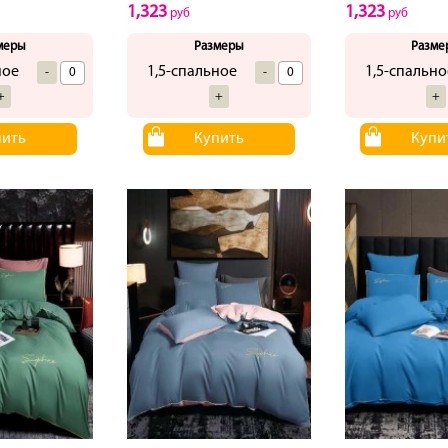
1,323
1,323
руб
руб
меры
Размеры
Разме
ное
1,5-спальное
1,5-спально
-
-
+
+
+
пить
Купить
Купи