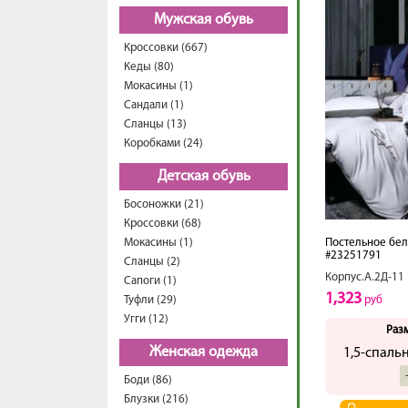
Мужская обувь
Кроссовки (667)
Кеды (80)
Мокасины (1)
Сандали (1)
Сланцы (13)
Коробками (24)
Детская обувь
Босоножки (21)
Кроссовки (68)
Мокасины (1)
Постельное бел
#23251791
Сланцы (2)
Корпус.А.2Д-11
Сапоги (1)
1,323
Туфли (29)
руб
Угги (12)
Раз
Женская одежда
1,5-спаль
Боди (86)
Блузки (216)