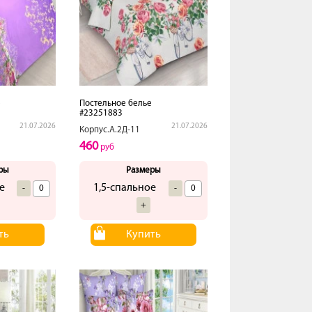
е
Постельное белье
#23251883
21.07.2026
21.07.2026
Корпус.А.2Д-11
460
руб
ры
Размеры
е
1,5-спальное
-
-
+
ть
Купить