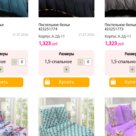
ье
Постельное белье
Постельное бель
#23251774
#23251773
21.07.2026
21.07.2026
Корпус.А.2Д-11
Корпус.А.2Д-11
1,323
1,323
руб
руб
меры
Размеры
Разме
ное
1,5-спальное
1,5-спально
-
-
+
+
+
пить
Купить
Купи