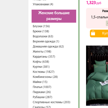
1,323
руб
Упаковками (4)
Раз
Женские большие
1,5-спаль
размеры
Блузки (156)
Брюки (138)
Ку
Водолазки (63)
Верхняя одежда (1)
Домашняя одежда (62)
Жилеты (198)
Кардиганы (357)
Кофты (638)
Куртки (381)
Костюмы (1827)
Комбинезоны (28)
Майки (15)
Платья (1007)
Пиджаки (26)
Рубашки (287)
Спортивные костюмы (203)
Свитеры (57)