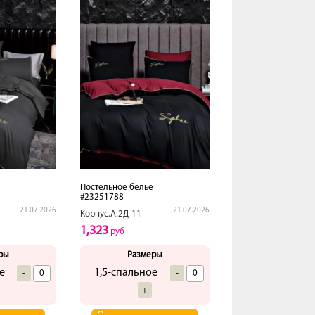
е
Постельное белье
#23251788
21.07.2026
21.07.2026
Корпус.А.2Д-11
1,323
руб
ры
Размеры
е
1,5-спальное
-
-
+