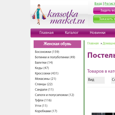
Вход
|
Регис
Задать в
Заказать 
Главная
Каталог
Новинки
Главная
»
Домашни
Женская обувь
Босоножки (159)
Постель
Ботинки и полуботинки (49)
Балетки (14)
Кеды (47)
Товаров в кат
Кроссовки (431)
Мокасины (21)
Вид
С
Сланцы (22)
Сандали (11)
Сапоги и полусапожки (12)
Туфли (116)
Угги (11)
Коробками (17)