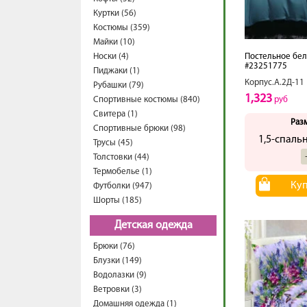
Куртки (56)
Костюмы (359)
Майки (10)
Носки (4)
Постельное бел
#23251775
Пиджаки (1)
Корпус.А.2Д-11
Рубашки (79)
1,323
Спортивные костюмы (840)
руб
Свитера (1)
Раз
Спортивные брюки (98)
1,5-спаль
Трусы (45)
Толстовки (44)
Термобелье (1)
Ку
Футболки (947)
Шорты (185)
Детская одежда
Брюки (76)
Блузки (149)
Водолазки (9)
Ветровки (3)
Домашняя одежда (1)