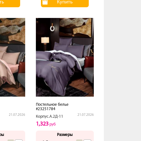
ть
Купить
е
Постельное белье
#23251784
21.07.2026
21.07.2026
Корпус.А.2Д-11
1,323
руб
ры
Размеры