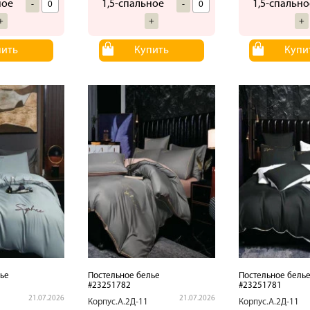
ное
1,5-спальное
1,5-спально
-
-
+
+
+
пить
Купить
Купи
ье
Постельное белье
Постельное бель
#23251782
#23251781
21.07.2026
21.07.2026
Корпус.А.2Д-11
Корпус.А.2Д-11