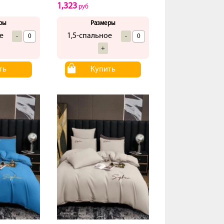
1,323
руб
ры
Размеры
е
1,5-спальное
-
-
+
ть
Купить