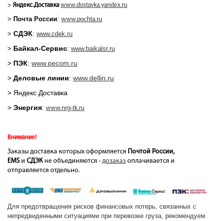
>
Яндекс.Доставка
www.dostavka.yandex.ru
>
Почта России
:
www.pochta.ru
СДЭК
:
>
www.cdek.ru
Байкал-Сервис
:
>
www.baikalsr.ru
>
ПЭК
:
www.pecom.ru
>
Деловые линии
:
www.dellin.ru
> Яндекс Доставка
>
Энергия
:
www.nrg-tk.ru
Внимание!
Заказы доставка которых оформляется
Почтой России,
EMS
и
СДЭК
не объединяются -
дозаказ
оплачивается и
отправляется отдельно.
Для предотвращения рисков финансовых потерь, связанных с
непредвиденными ситуациями при перевозке груза, рекомендуем