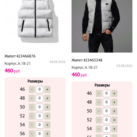
Жилет #23466876
Жилет #23465348
04.08.2026
Корпус.А.1В-21
03.08.2026
Корпус.А.1В-21
460
руб
460
руб
Размеры
Размеры
46
-
+
46
-
+
48
-
+
48
-
+
50
-
+
50
-
+
52
-
+
52
-
+
54
-
+
54
-
+
56
-
+