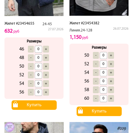
Жилет #23454382
Жилет #23454655
24-45
26.07.2026
27.07.2026
Линия.24-128
632
руб
1,150
руб
Размеры
Размеры
46
-
+
50
-
+
48
-
+
52
-
+
50
-
+
54
-
+
52
-
+
56
-
+
54
-
+
58
-
+
56
-
+
60
-
+
Купить
Купить