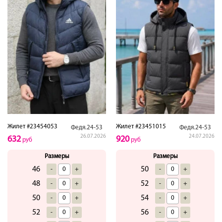
Жилет #23454053
Жилет #23451015
Федя.24-53
Федя.24-53
26.07.2026
24.07.2026
632
920
руб
руб
Размеры
Размеры
46
50
-
+
-
+
48
52
-
+
-
+
50
54
-
+
-
+
52
56
-
+
-
+