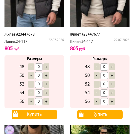
Жилет #23447678
Жилет #23447677
22.07.2026
22.07.2026
Линия.24-117
Линия.24-117
805
805
руб
руб
Размеры
Размеры
48
48
-
+
-
+
50
50
-
+
-
+
52
52
-
+
-
+
54
54
-
+
-
+
56
56
-
+
-
+
Купить
Купить