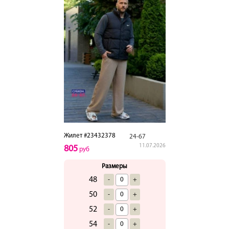
Жилет #23432378
24-67
11.07.2026
805
руб
Размеры
48
-
+
50
-
+
52
-
+
54
-
+