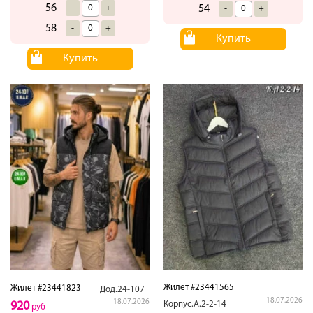
56
-
+
54
-
+
58
-
+
Купить
Купить
Жилет #23441565
Жилет #23441823
Дод.24-107
18.07.2026
18.07.2026
Корпус.А.2-2-14
920
руб