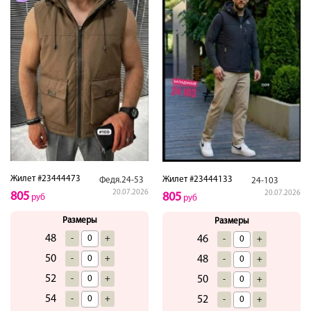
Жилет #23444473
Жилет #23444133
Федя.24-53
24-103
20.07.2026
20.07.2026
805
805
руб
руб
Размеры
Размеры
48
-
+
46
-
+
50
-
+
48
-
+
52
-
+
50
-
+
54
-
+
52
-
+