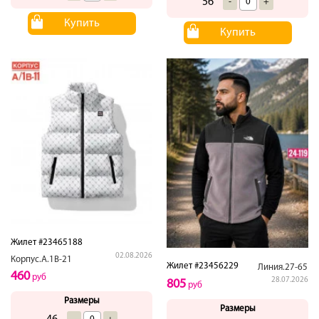
56
-
+
Купить
Купить
Жилет #23465188
02.08.2026
Корпус.А.1В-21
Жилет #23456229
Линия.27-65
460
руб
28.07.2026
805
руб
Размеры
Размеры