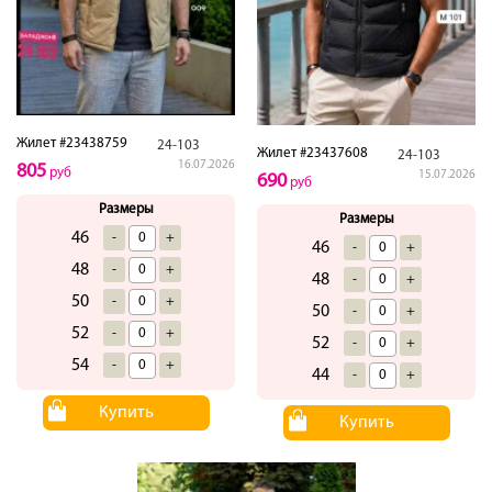
Жилет #23438759
24-103
Жилет #23437608
24-103
16.07.2026
805
руб
15.07.2026
690
руб
Размеры
Размеры
46
-
+
46
-
+
48
-
+
48
-
+
50
-
+
50
-
+
52
-
+
52
-
+
54
-
+
44
-
+
Купить
Купить