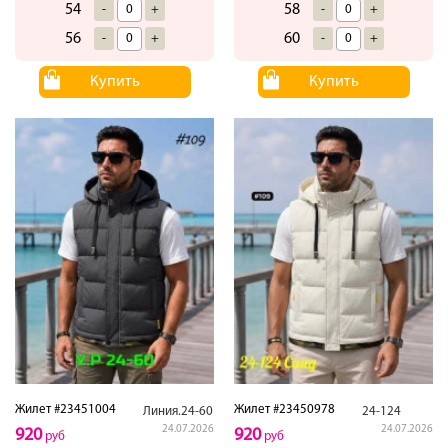
54
58
-
+
-
+
56
60
-
+
-
+
Купить
Купить
Жилет #23451004
Жилет #23450978
Линия.24-60
24-124
24.07.2026
24.07.2026
920
920
руб
руб