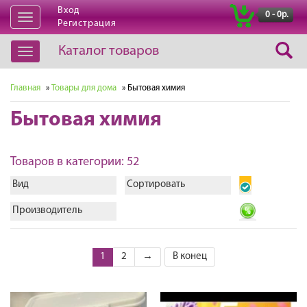
Вход
|
0 - 0р.
Открыть
Регистрация
навигацию
Каталог товаров
Открыть
навигацию
Главная
»
Товары для дома
» Бытовая химия
Бытовая химия
Товаров в категории: 52
Вид
Сортировать
Производитель
1
2
→
В конец