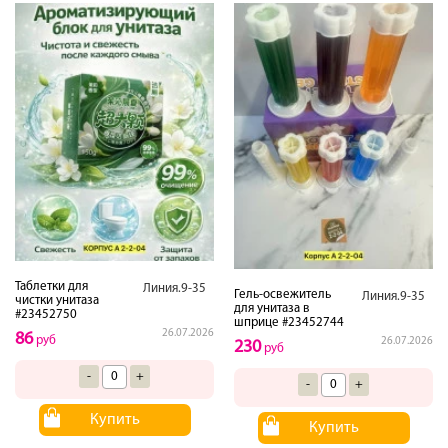
Таблетки для
Линия.9-35
Гель-освежитель
Линия.9-35
чистки унитаза
для унитаза в
#23452750
шприце #23452744
26.07.2026
86
руб
26.07.2026
230
руб
-
+
-
+
Купить
Купить