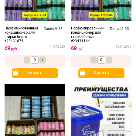
Парфюмированный
Парфюмированный
Линия.9-35
Линия.9-35
кондиционер для
кондиционер для
стирки белья
стирки белья
#23431674
#23431164
11.07.2026
10.07.2026
69
69
руб
руб
-
+
-
+
Купить
Купить