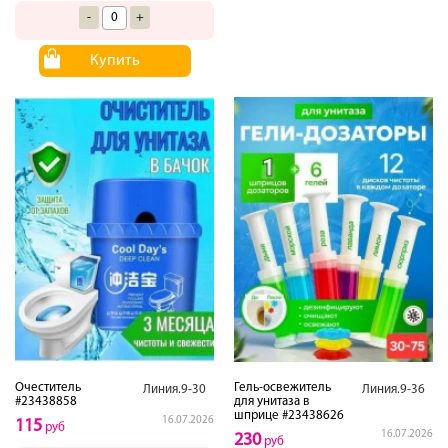
-
+
Купить
Очеститель
Гель-освежитель
Линия.9-30
Линия.9-36
#23438858
для унитаза в
шприце #23438626
16.07.2026
115
руб
16.07.2026
230
руб