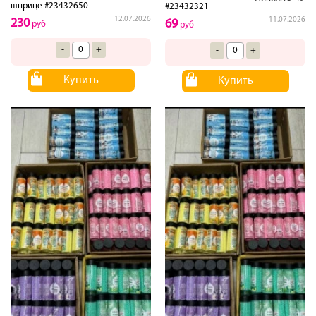
шприце #23432650
#23432321
12.07.2026
11.07.2026
230
69
руб
руб
-
+
-
+
Купить
Купить