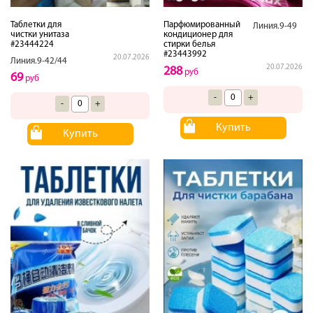
Таблетки для
Парфюмированный
Линия.9-49
чистки унитаза
кондиционер для
#23444224
стирки белья
#23443992
20.07.2026
Линия.9-42/44
20.07.2026
288
руб
69
руб
-
+
-
+
Купить
Купить