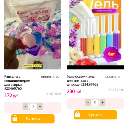
Капсулы с
Гель-освежитель
Линия.9-35
Линия.9-30
кондиционером
для унитаза в
для стирки
шприце #23459965
#23460765
30.07.2026
230
руб
31.07.2026
172
руб
-
+
-
+
Купить
Купить