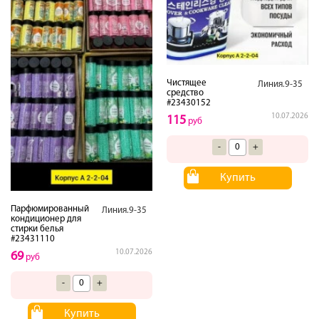
Чистящее
Линия.9-35
средство
#23430152
10.07.2026
115
руб
-
+
Купить
Парфюмированный
Линия.9-35
кондиционер для
стирки белья
#23431110
10.07.2026
69
руб
-
+
Купить