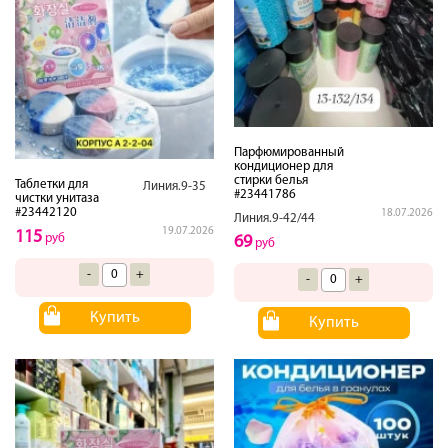
Парфюмированный
кондиционер для
стирки белья
Таблетки для
Линия.9-35
#23441786
чистки унитаза
#23442120
18.07.2026
Линия.9-42/44
19.07.2026
115
руб
69
руб
-
+
-
+
Купить
Купить