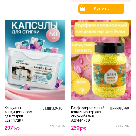
Купить
Капсулы с
Парфюмированный
Линия.9-30
Линия.8-40
кондиционером
кондиционер для
для стирки
стирки белья
#23447297
#23444759
22.07.2026
21.07.2026
207
230
руб
руб