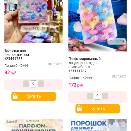
Таблетки для
чистки унитаза
Парфюмированный
#23441783
кондиционер для
18.07.2026
Линия.9-42/44
стирки белья
#23441782
92
руб
18.07.2026
Линия.9-42/44
-
+
172
руб
-
+
Купить
Купить