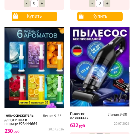
-
+
-
+
Купить
Купить
Пылесос
Линия.9-30
Гель-освежитель
Линия.9-35
#23444447
для унитаза в
шприце #23444664
20.07.2026
632
руб
20.07.2026
230
руб