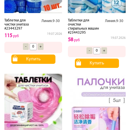
Таблетки для
Таблетки для
Линия.9-30
Линия.9-30
чистки унитаза
очистки
#23443297
стиральных машин
#23443295
19.07.2026
115
руб
19.07.2026
58
руб
-
+
-
+
Купить
Купить