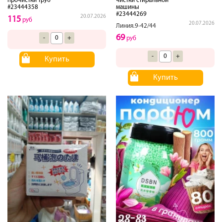
прочистки труб
чистки стиральной
#23444358
машины
#23444269
20.07.2026
115
руб
20.07.2026
Линия.9-42/44
69
-
+
руб
-
+
Купить
Купить