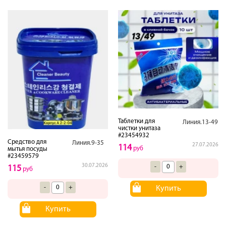
Таблетки для
Линия.13-49
чистки унитаза
#23454932
Средство для
Линия.9-35
27.07.2026
114
руб
мытья посуды
#23459579
30.07.2026
-
+
115
руб
-
+
Купить
Купить