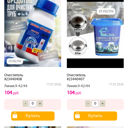
Очеститель
Очеститель
#23440408
#23440407
17.07.2026
17.07.2026
Линия.9-42/44
Линия.9-42/44
104
104
руб
руб
-
+
-
+
Купить
Купить