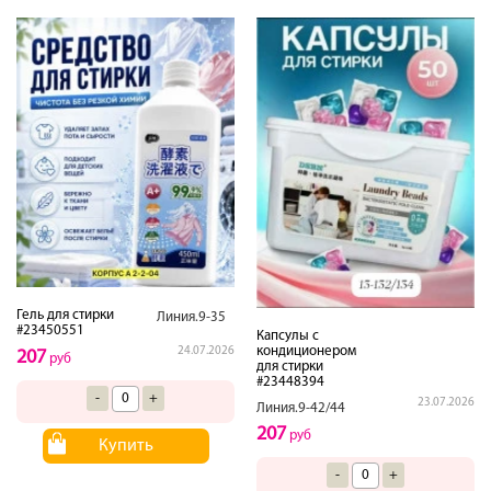
Гель для стирки
Линия.9-35
#23450551
Капсулы с
кондиционером
24.07.2026
207
руб
для стирки
#23448394
-
+
23.07.2026
Линия.9-42/44
207
руб
Купить
-
+