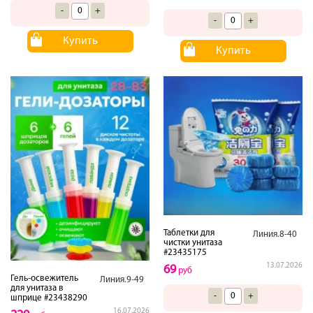
-
+
-
+
Купить
Купить
Таблетки для
Линия.8-40
чистки унитаза
#23435175
13.07.2026
69
руб
Гель-освежитель
Линия.9-49
для унитаза в
-
+
шприце #23438290
16.07.2026