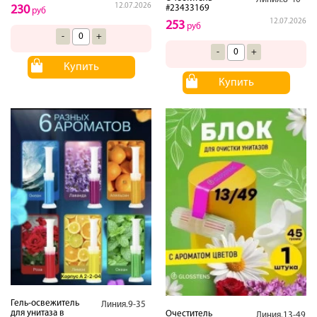
12.07.2026
#23433169
230
руб
12.07.2026
253
руб
-
+
-
+
Купить
Купить
Гель-освежитель
Линия.9-35
для унитаза в
Очеститель
Линия.13-49