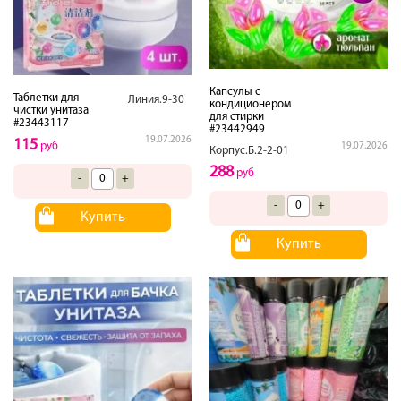
Капсулы с
Таблетки для
Линия.9-30
кондиционером
чистки унитаза
для стирки
#23443117
#23442949
19.07.2026
115
руб
19.07.2026
Корпус.Б.2-2-01
288
руб
-
+
-
+
Купить
Купить