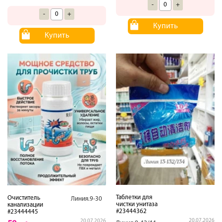
-
+
-
+
Купить
Купить
Таблетки для
Очиститель
Линия.9-30
чистки унитаза
канализации
#23444362
#23444445
20.07.2026
20.07.2026