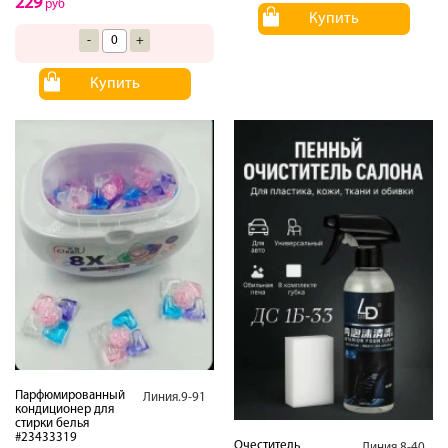
229
руб
Купить
-
+
Купить
Парфюмированный
Линия.9-91
кондиционер для
стирки белья
#23433319
Очеститель
Линия.8-40