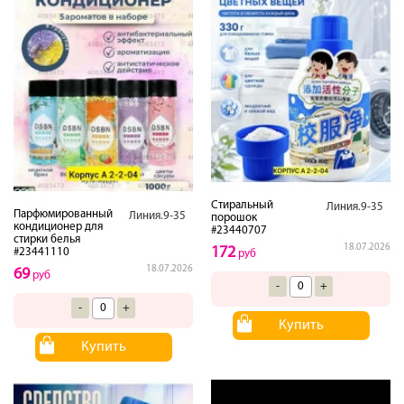
Стиральный
Линия.9-35
Парфюмированный
Линия.9-35
порошок
кондиционер для
#23440707
стирки белья
18.07.2026
172
#23441110
руб
18.07.2026
69
руб
-
+
-
+
Купить
Купить