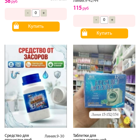
58
Линия.9-42/44
руб
115
руб
-
+
-
+
Купить
Купить
Средство для
Таблетки для
Линия.9-30