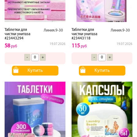
Таблетки для
Таблетки для
Линия.9-30
Линия.9-30
чистки унитаза
чистки унитаза
#23443294
#23443118
19.07.2026
19.07.2026
58
115
руб
руб
-
+
-
+
Купить
Купить