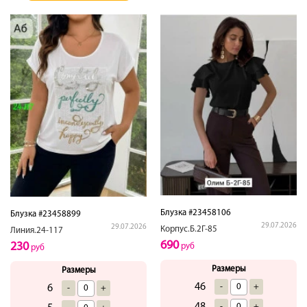
Блузка #23458106
Блузка #23458899
29.07.2026
29.07.2026
Корпус.Б.2Г-85
Линия.24-117
690
230
руб
руб
Размеры
Размеры
46
-
+
6
-
+
-
+