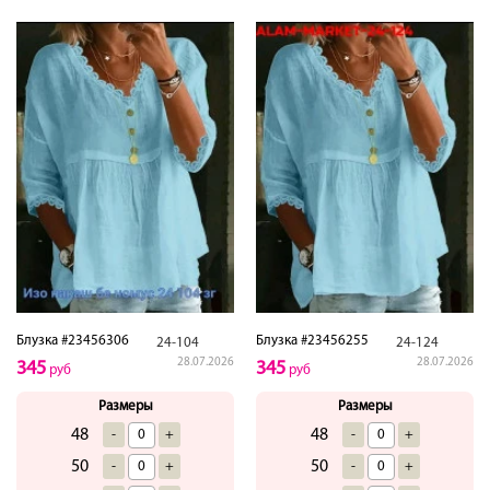
Блузка #23456306
Блузка #23456255
24-104
24-124
28.07.2026
28.07.2026
345
345
руб
руб
Размеры
Размеры
48
48
-
+
-
+
50
50
-
+
-
+