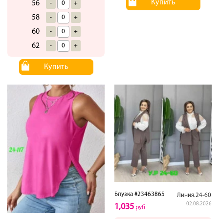
Купить
56
-
+
58
-
+
60
-
+
62
-
+
Купить
Блузка #23463865
Линия.24-60
02.08.2026
1,035
руб