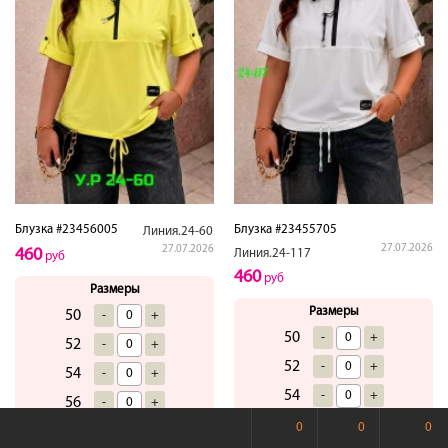
Блузка #23456005
Блузка #23455705
Линия.24-60
27.07.2026
27.07.2026
460
Линия.24-117
руб
460
руб
Размеры
Размеры
50
-
+
50
-
+
52
-
+
52
-
+
54
-
+
54
-
+
56
-
+
56
-
+
0
0
0
Купить