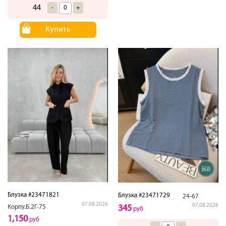
44
-
+
Купить
Блузка #23471821
Блузка #23471729
24-67
07.08.2026
07.08.2026
Корпу.Б.2Г-75
345
руб
1,150
руб