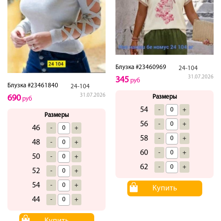
Блузка #23460969
24-104
31.07.2026
345
руб
Блузка #23461840
24-104
31.07.2026
690
Размеры
руб
54
-
+
Размеры
56
-
+
46
-
+
58
-
+
48
-
+
60
-
+
50
-
+
62
-
+
52
-
+
54
-
+
Купить
44
-
+
Купить