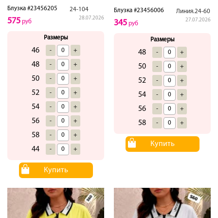
Блузка #23456205
24-104
Блузка #23456006
Линия.24-60
28.07.2026
575
27.07.2026
руб
345
руб
Размеры
Размеры
46
-
+
48
-
+
48
-
+
50
-
+
50
-
+
52
-
+
52
-
+
54
-
+
54
-
+
56
-
+
56
-
+
58
-
+
58
-
+
Купить
44
-
+
Купить