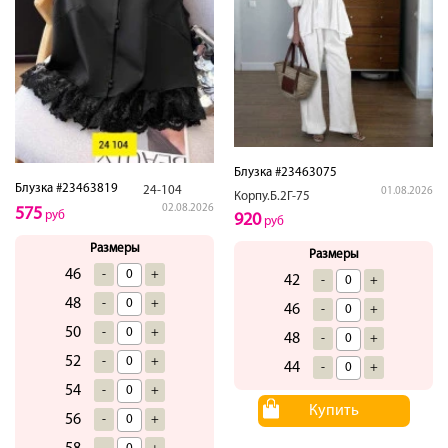
Блузка #23463075
Блузка #23463819
24-104
01.08.2026
Корпу.Б.2Г-75
02.08.2026
575
руб
920
руб
Размеры
Размеры
46
-
+
42
-
+
48
-
+
46
-
+
50
-
+
48
-
+
52
-
+
44
-
+
54
-
+
Купить
56
-
+