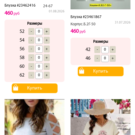
Блузка #23462416
24-67
01.08.2026
460
руб
Блузка #23461867
31.07.2026
Размеры
Корпус.Б.2Г-50
460
52
-
+
руб
54
-
+
Размеры
56
-
+
42
-
+
58
-
+
46
-
+
60
-
+
Купить
62
-
+
Купить