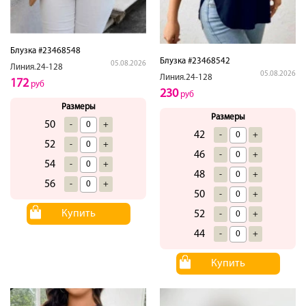
Блузка #23468548
Блузка #23468542
05.08.2026
Линия.24-128
05.08.2026
Линия.24-128
172
руб
230
руб
Размеры
Размеры
50
-
+
42
-
+
52
-
+
46
-
+
54
-
+
48
-
+
56
-
+
50
-
+
Купить
52
-
+
44
-
+
Купить