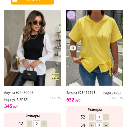
Блузка #23459563
Блузка #23459945
Федя.24-53
30.07.2026
30.07.2026
632
Корпус.Б.2Г-85
руб
345
руб
Размеры
Размеры
52
-
+
42
-
+
54
-
+