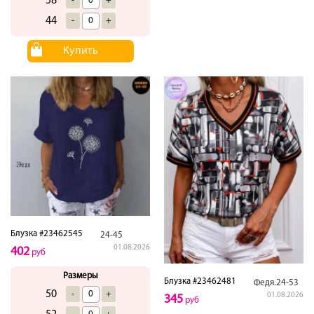
58
-
+
44
-
+
Купить
Блузка #23462545
24-45
01.08.2026
402
руб
Размеры
Блузка #23462481
Федя.24-53
50
-
+
01.08.2026
345
руб