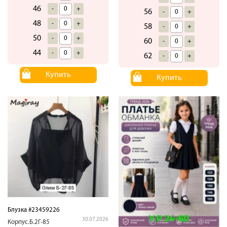
46
-
+
56
-
+
48
-
+
58
-
+
50
-
+
60
-
+
44
-
+
62
-
+
Купить
Купить
Блузка #23459226
30.07.2026
Корпус.Б.2Г-85