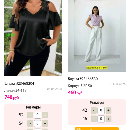
Блузка #23466530
Блузка #23468204
03.08.2026
Корпус.Б.2Г-50
04.08.2026
Линия.24-117
460
руб
748
руб
Размеры
Размеры
42
-
+
52
-
+
46
-
+
54
-
+