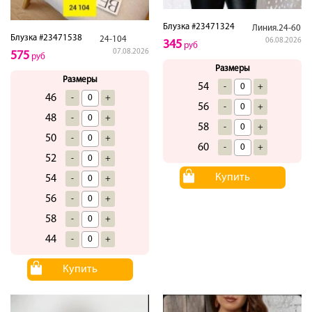
Блузка #23471324
Линия.24-60
Блузка #23471538
24-104
06.08.2026
345
руб
07.08.2026
575
руб
Размеры
Размеры
54
-
+
46
-
+
56
-
+
48
-
+
58
-
+
50
-
+
60
-
+
52
-
+
Купить
54
-
+
56
-
+
58
-
+
44
-
+
Купить