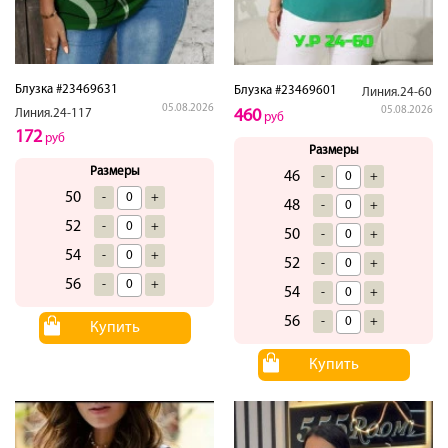
Блузка #23469631
Блузка #23469601
Линия.24-60
05.08.2026
05.08.2026
Линия.24-117
460
руб
172
руб
Размеры
Размеры
46
-
+
50
-
+
48
-
+
52
-
+
50
-
+
54
-
+
52
-
+
56
-
+
54
-
+
56
-
+
Купить
Купить