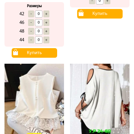
-
+
Размеры
Купить
42
-
+
46
-
+
48
-
+
44
-
+
Купить