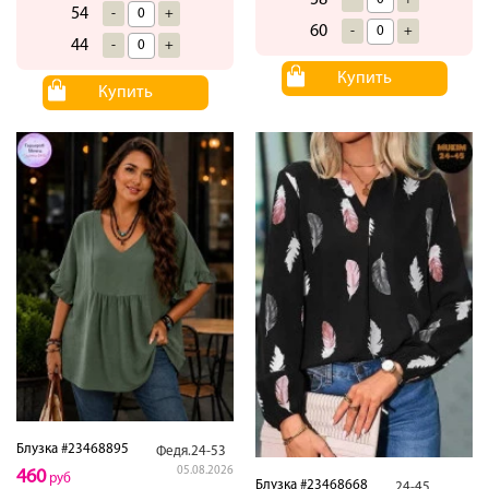
54
-
+
60
-
+
44
-
+
Купить
Купить
Блузка #23468895
Федя.24-53
05.08.2026
460
руб
Блузка #23468668
24-45