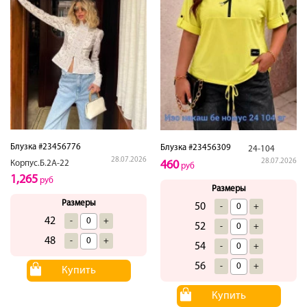
Блузка #23456776
Блузка #23456309
24-104
28.07.2026
28.07.2026
Корпус.Б.2А-22
460
руб
1,265
руб
Размеры
Размеры
50
-
+
42
-
+
52
-
+
48
-
+
54
-
+
56
-
+
Купить
Купить