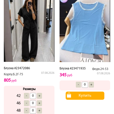
Блузка #23472086
Блузка #23471935
Федя.24-53
07.08.2026
07.08.2026
Корпу.Б.2Г-75
345
руб
805
руб
-
+
Размеры
Купить
42
-
+
46
-
+
48
-
+