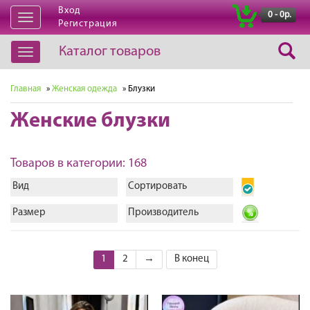
Вход
|
0 - 0р.
Открыть
Регистрация
навигацию
Каталог товаров
Открыть
навигацию
Главная
»
Женская одежда
» Блузки
Женские блузки
Товаров в категории: 168
Вид
Сортировать
Размер
Производитель
1
2
→
В конец