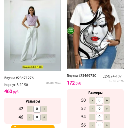
Блузка #23469730
Дод.24-107
Блузка #23471276
05.08.2026
172
руб
06.08.2026
Корпус.Б.2Г-50
460
руб
Размеры
50
-
+
Размеры
52
42
-
+
-
+
54
46
-
+
-
+
56
-
+