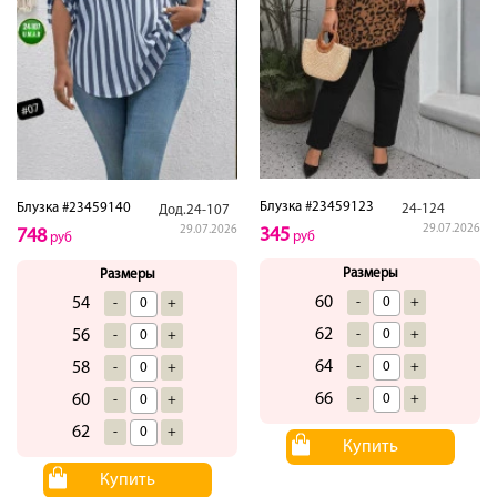
Блузка #23459123
Блузка #23459140
24-124
Дод.24-107
29.07.2026
29.07.2026
345
748
руб
руб
Размеры
Размеры
60
-
+
54
-
+
62
-
+
56
-
+
64
-
+
58
-
+
66
-
+
60
-
+
62
-
+
Купить
Купить