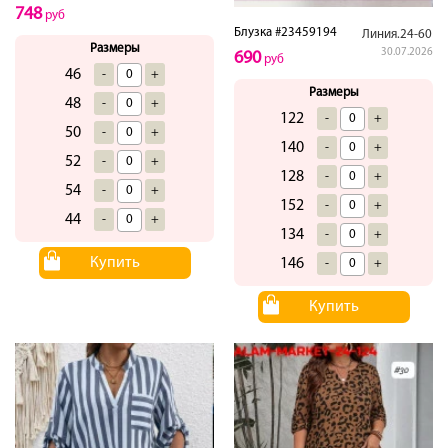
748
руб
Блузка #23459194
Линия.24-60
Размеры
30.07.2026
690
руб
46
-
+
Размеры
48
-
+
122
-
+
50
-
+
140
-
+
52
-
+
128
-
+
54
-
+
152
-
+
44
-
+
134
-
+
Купить
146
-
+
Купить