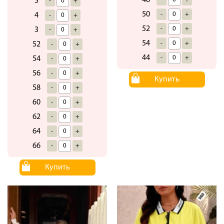
48
5
-
+
50
-
+
4
-
+
52
-
+
3
-
+
54
-
+
52
-
+
44
-
+
54
-
+
56
-
+
Купить
58
-
+
60
-
+
62
-
+
64
-
+
66
-
+
Купить