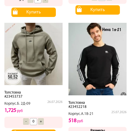
Купить
Купить
Толстовка
#23453737
26.07.2026
Толстовка
Корпус.Б. 2Д-09
#23452218
1,725
руб
25.07.2026
Корпус.А.1В-21
518
руб
-
+
Размеры