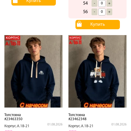
Купить
54
-
+
56
-
+
Купить
Толстовка
Толстовка
#23463350
#23462348
01.08.2026
01.08.2026
Корпус.А.1В-21
Корпус.А.1В-21