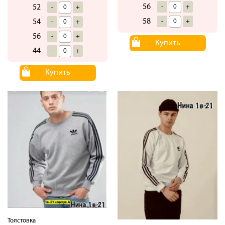
56
52
-
+
-
+
58
54
-
+
-
+
56
-
+
Купить
44
-
+
Купить
Толстовка