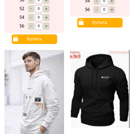
50
-
+
54
-
+
52
-
+
56
-
+
54
-
+
Купить
56
-
+
Купить