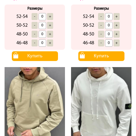
Размеры
Размеры
52-54
52-54
-
+
-
+
50-52
50-52
-
+
-
+
48-50
48-50
-
+
-
+
46-48
46-48
-
+
-
+
Купить
Купить