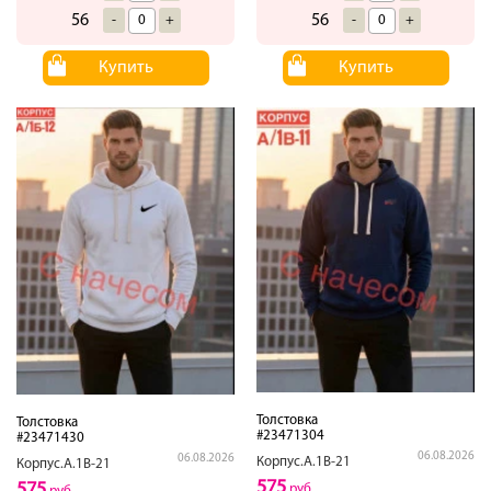
56
56
-
+
-
+
Купить
Купить
Толстовка
Толстовка
#23471304
#23471430
06.08.2026
06.08.2026
Корпус.А.1В-21
Корпус.А.1В-21
575
575
руб