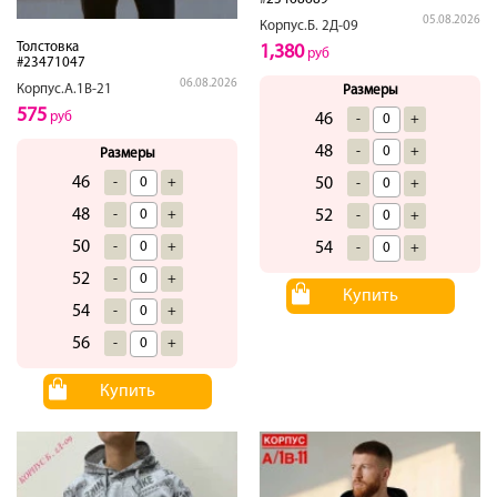
05.08.2026
Корпус.Б. 2Д-09
Толстовка
1,380
руб
#23471047
06.08.2026
Корпус.А.1В-21
Размеры
575
руб
46
-
+
48
-
+
Размеры
46
50
-
+
-
+
48
52
-
+
-
+
50
54
-
+
-
+
52
-
+
Купить
54
-
+
56
-
+
Купить