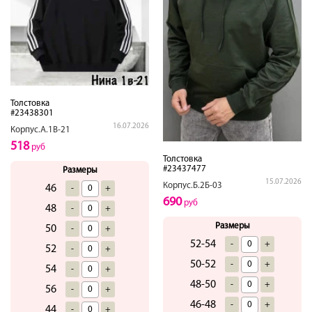
Толстовка
#23438301
16.07.2026
Корпус.А.1В-21
518
руб
Толстовка
#23437477
Размеры
15.07.2026
Корпус.Б.2Б-03
46
-
+
690
руб
48
-
+
Размеры
50
-
+
52-54
-
+
52
-
+
50-52
-
+
54
-
+
48-50
-
+
56
-
+
46-48
-
+
44
-
+