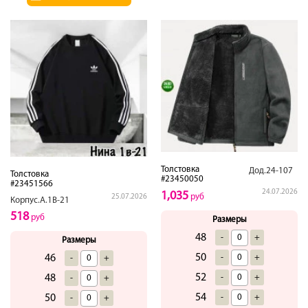
Толстовка
Дод.24-107
Толстовка
#23450050
#23451566
24.07.2026
1,035
руб
25.07.2026
Корпус.А.1В-21
518
руб
Размеры
48
-
+
Размеры
50
46
-
+
-
+
52
48
-
+
-
+
54
50
-
+
-
+