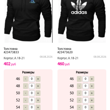
Толстовка
Толстовка
#23473833
#23473620
08.08.2026
08.08.2026
Корпус.А.1В-21
Корпус.А.1В-21
402
460
руб
руб
Размеры
Размеры
46
46
-
+
-
+
48
48
-
+
-
+
50
50
-
+
-
+
52
52
-
+
-
+
54
54
-
+
-
+