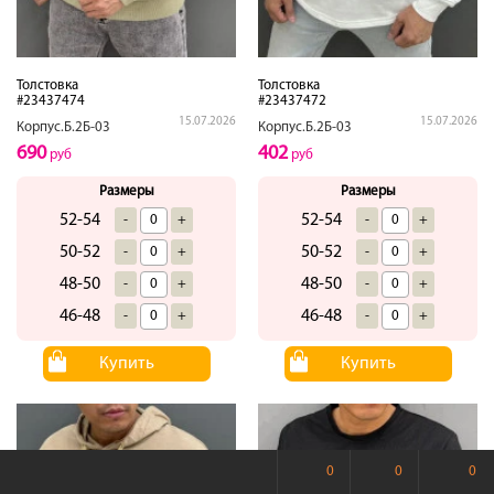
Толстовка
Толстовка
#23437474
#23437472
15.07.2026
15.07.2026
Корпус.Б.2Б-03
Корпус.Б.2Б-03
690
402
руб
руб
Размеры
Размеры
52-54
52-54
-
+
-
+
50-52
50-52
-
+
-
+
48-50
48-50
-
+
-
+
46-48
46-48
-
+
-
+
Купить
Купить
0
0
0