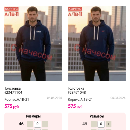
Толстовка
Толстовка
#23471104
#23471048
06.08.2026
06.08.2026
Корпус.А.1В-21
Корпус.А.1В-21
575
575
руб
руб
Размеры
Размеры
46
46
-
+
-
+