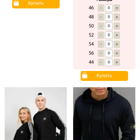
Купить
46
-
+
48
-
+
50
-
+
52
-
+
54
-
+
56
-
+
44
-
+
Купить