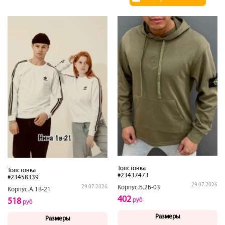
Толстовка
Толстовка
#23437473
#23458339
29.07.2026
29.07.2026
Корпус.Б.2Б-03
Корпус.А.1В-21
402
518
руб
руб
Размеры
Размеры