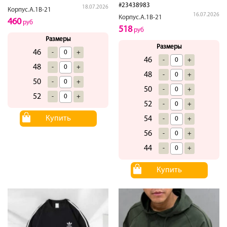
#23438983
18.07.2026
Корпус.А.1В-21
16.07.2026
Корпус.А.1В-21
460
руб
518
руб
Размеры
Размеры
46
-
+
46
-
+
48
-
+
48
-
+
50
-
+
50
-
+
52
-
+
52
-
+
Купить
54
-
+
56
-
+
44
-
+
Купить