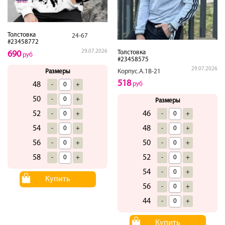
Толстовка
24-67
#23458772
29.07.2026
Толстовка
690
руб
#23458575
29.07.2026
Корпус.А.1В-21
Размеры
518
руб
48
-
+
50
-
+
Размеры
46
52
-
+
-
+
48
54
-
+
-
+
50
56
-
+
-
+
52
58
-
+
-
+
54
-
+
Купить
56
-
+
44
-
+
Купить