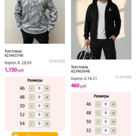
Толстовка
#23465796
03.08.2026
Корпус.Б. 2Д-09
Толстовка
1,150
руб
#23463648
01.08.2026
Корпус.А.1В-21
Размеры
460
руб
46
-
+
Размеры
48
-
+
46
-
+
50
-
+
48
-
+
52
-
+
50
-
+
54
-
+
52
-
+