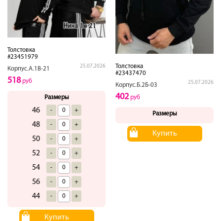
Толстовка
#23451979
Толстовка
25.07.2026
Корпус.А.1В-21
#23437470
518
руб
25.07.2026
Корпус.Б.2Б-03
402
Размеры
руб
46
-
+
Размеры
48
-
+
Купить
50
-
+
52
-
+
54
-
+
56
-
+
44
-
+
Купить