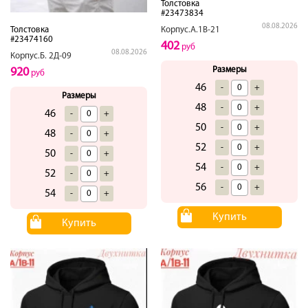
Толстовка
#23473834
08.08.2026
Толстовка
Корпус.А.1В-21
#23474160
402
руб
08.08.2026
Корпус.Б. 2Д-09
Размеры
920
руб
46
-
+
Размеры
48
-
+
46
-
+
50
-
+
48
-
+
52
-
+
50
-
+
54
-
+
52
-
+
56
-
+
54
-
+
Купить
Купить