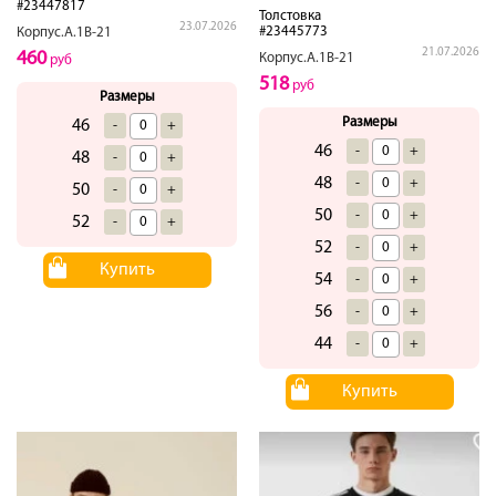
#23447817
Толстовка
23.07.2026
#23445773
Корпус.А.1В-21
21.07.2026
460
Корпус.А.1В-21
руб
518
руб
Размеры
Размеры
46
-
+
46
-
+
48
-
+
48
-
+
50
-
+
50
-
+
52
-
+
52
-
+
Купить
54
-
+
56
-
+
44
-
+
Купить