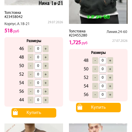
Толстовка
#23458042
29.07.2026
Корпус.А.1В-21
518
руб
Толстовка
Линия.24-60
#23455280
Размеры
27.07.2026
1,725
руб
46
-
+
Размеры
48
-
+
48
-
+
50
-
+
50
-
+
52
-
+
52
-
+
54
-
+
54
-
+
56
-
+
56
-
+
44
-
+
Купить
Купить