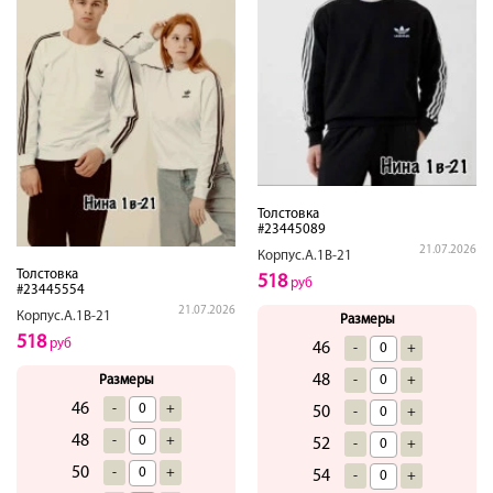
Толстовка
#23445089
21.07.2026
Корпус.А.1В-21
Толстовка
518
руб
#23445554
21.07.2026
Корпус.А.1В-21
Размеры
518
руб
46
-
+
48
-
+
Размеры
46
-
+
50
-
+
48
-
+
52
-
+
50
-
+
54
-
+