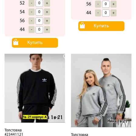
52
-
+
56
-
+
54
-
+
44
-
+
56
-
+
Купить
44
-
+
Купить
Толстовка
#23441121
Толстовка