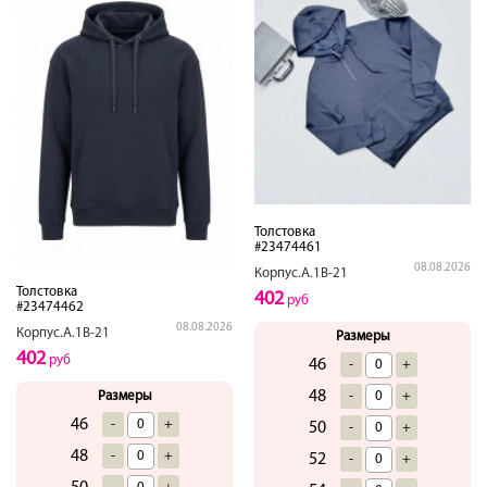
Толстовка
#23474461
08.08.2026
Корпус.А.1В-21
Толстовка
402
руб
#23474462
08.08.2026
Корпус.А.1В-21
Размеры
402
руб
46
-
+
48
-
+
Размеры
46
-
+
50
-
+
48
-
+
52
-
+