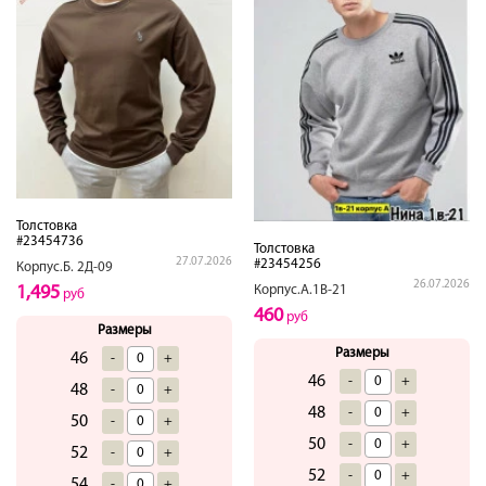
Толстовка
#23454736
Толстовка
27.07.2026
#23454256
Корпус.Б. 2Д-09
26.07.2026
1,495
Корпус.А.1В-21
руб
460
руб
Размеры
Размеры
46
-
+
46
-
+
48
-
+
48
-
+
50
-
+
50
-
+
52
-
+
52
-
+
54
-
+