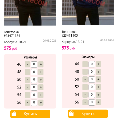
Толстовка
Толстовка
#23471105
#23471184
06.08.2026
06.08.2026
Корпус.А.1В-21
Корпус.А.1В-21
575
575
руб
руб
Размеры
Размеры
46
-
+
46
-
+
48
-
+
48
-
+
50
-
+
50
-
+
52
-
+
52
-
+
54
-
+
54
-
+
56
-
+
56
-
+
Купить
Купить