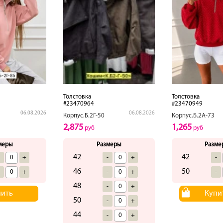
Толстовка
Толстовка
#23470964
#23470949
06.08.2026
06.08.2026
Корпус.Б.2Г-50
Корпус.Б.2А-73
2,875
1,265
руб
руб
меры
Размеры
Разме
42
42
-
+
-
+
-
46
50
-
+
-
+
-
48
-
+
пить
Купи
50
-
+
44
-
+