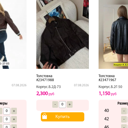
Толстовка
Толстовка
#23471988
#23471967
07.08.2026
07.08.2026
Корпус.Б.2Д-73
Корпус.Б.2Г-50
2,300
1,150
руб
руб
меры
Разме
-
+
40
-
+
-
Купить
42
-
+
-
46
-
+
-