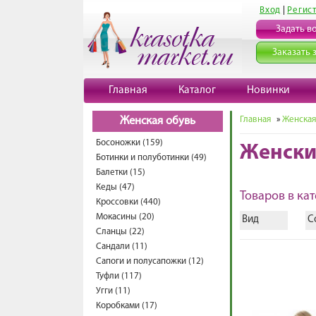
Вход
|
Регис
Задать в
Заказать 
Главная
Каталог
Новинки
Главная
»
Женская
Женская обувь
Босоножки (159)
Женски
Ботинки и полуботинки (49)
Балетки (15)
Кеды (47)
Товаров в кат
Кроссовки (440)
Мокасины (20)
Вид
С
Сланцы (22)
Сандали (11)
Сапоги и полусапожки (12)
Туфли (117)
Угги (11)
Коробками (17)