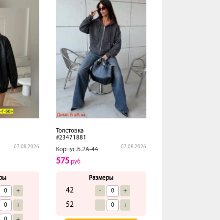
Толстовка
#23471881
07.08.2026
07.08.2026
Корпус.Б.2А-44
575
руб
ры
Размеры
42
+
-
+
52
+
-
+
+