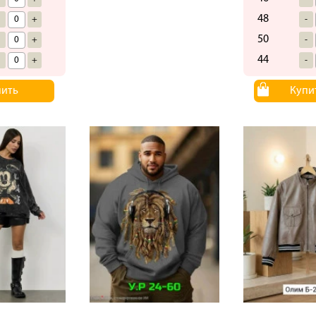
48
-
+
-
50
-
+
-
44
-
+
-
пить
Купи