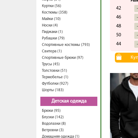
Раз
Куртки (56)
42
Костюмы (358)
46
Майки (10)
Носки (4)
48
Пиджаки (1)
50
Рубашки (79)
44
Спортивные костюмы (793)
Свитера (1)
Ку
Спортивные брюки (97)
Трусы (45)
Толстовки (51)
Термобелье (1)
Футболки (927)
Шорты (183)
Детская одежда
Брюки (95)
Блузки (142)
Водолазки (8)
Ветровки (3)
Домашняя одежда (1)