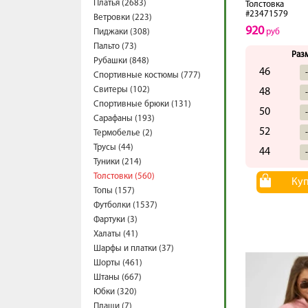
Платья (2683)
Толстовка
#23471579
Ветровки (223)
920
Пиджаки (308)
руб
Пальто (73)
Раз
Рубашки (848)
46
Спортивные костюмы (777)
Свитеры (102)
48
Спортивные брюки (131)
50
Сарафаны (193)
52
Термобелье (2)
Трусы (44)
44
Туники (214)
Толстовки (560)
Ку
Топы (157)
Футболки (1537)
Фартуки (3)
Халаты (41)
Шарфы и платки (37)
Шорты (461)
Штаны (667)
Юбки (320)
Плащи (7)