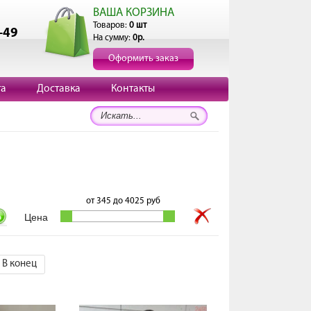
ВАША КОРЗИНА
Товаров:
0 шт
-49
На сумму:
0р.
Оформить заказ
та
Доставка
Контакты
от
345
до
4025
руб
В конец