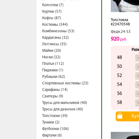
Колготки (7)
Куртки (57)
Кофты (87)
Толстовка
#23470548
Костюмы (344)
Комбинезоны (53)
Федя.24-53
Кардиганы (32)
920
руб
Леггинсы (35)
Раз
Майки (20)
Носки (32)
48
Платья (112)
50
Пиджаки (1)
52
Рубашки (62)
Спортивные костюмы (23)
54
Сарафаны (14)
56
Свитеры (9)
58
Трусы для мальчиков (40)
Трусы для девочек (40)
Толстовки (39)
Ку
Туники (2)
Футболки (106)
Фартуки (6)