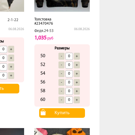
Толстовка
2-1-22
#23470476
06.08.2026
06.08.2026
Федя.24-53
1,035
руб
ры
Размеры
+
50
-
+
+
52
-
+
+
54
-
+
+
56
-
+
ть
58
-
+
60
-
+
Купить