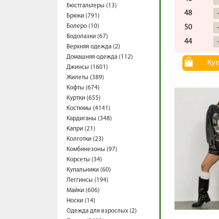
Бюстгальтеры (13)
48
Брюки (791)
Болеро (10)
50
Водолазки (67)
44
Верхняя одежда (2)
Домашняя одежда (112)
Ку
Джинсы (1601)
Жилеты (389)
Кофты (674)
Куртки (655)
Костюмы (4141)
Кардиганы (348)
Капри (21)
Колготки (23)
Комбинезоны (97)
Корсеты (34)
Купальники (60)
Леггинсы (194)
Майки (606)
Носки (14)
Одежда для взрослых (2)