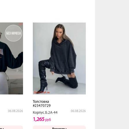
Толстовка
#23470729
06.08.2026
06.08.2026
Корпус.Б.2А-44
1,265
руб