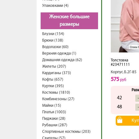
Упаковками (4)
Женские большие
размеры
Блузки (154)
Брюки (138)
Водолазки (60)
Верхняя одежда (1)
Домашняя одежда (62)
Толстовка
#23471111
Жилеты (207)
Корпус.Б.2Г-85
Кардиганы (373)
575
Кофты (657)
руб
Куртки (395)
Раз
Костюмы (1810)
42
Комбинезоны (27)
Майки (15)
48
Платья (1003)
Пиджаки (28)
Ку
Рубашки (287)
Спортивные костюмы (203)
Свитеры (57)