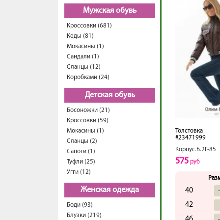
Мужская обувь
Кроссовки (681)
Кеды (81)
Мокасины (1)
Сандали (1)
Сланцы (12)
Коробками (24)
Детская обувь
Босоножки (21)
Кроссовки (59)
Мокасины (1)
Толстовка
#23471999
Сланцы (2)
Корпус.Б.2Г-85
Сапоги (1)
575
Туфли (25)
руб
Угги (12)
Раз
Женская одежда
40
42
Боди (93)
Блузки (219)
46