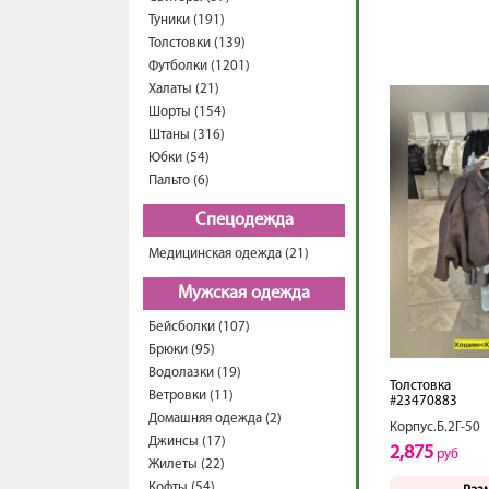
Туники (191)
Толстовки (139)
Футболки (1201)
Халаты (21)
Шорты (154)
Штаны (316)
Юбки (54)
Пальто (6)
Спецодежда
Медицинская одежда (21)
Мужская одежда
Бейсболки (107)
Брюки (95)
Водолазки (19)
Толстовка
Ветровки (11)
#23470883
Домашняя одежда (2)
Корпус.Б.2Г-50
Джинсы (17)
2,875
руб
Жилеты (22)
Кофты (54)