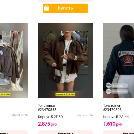
Купить
Толстовка
Толстовка
#23470833
#23470803
06.08.2026
06.08.2026
Корпус.Б.2Г-50
Корпус.Б.2А-44
2,875
1,610
руб
руб