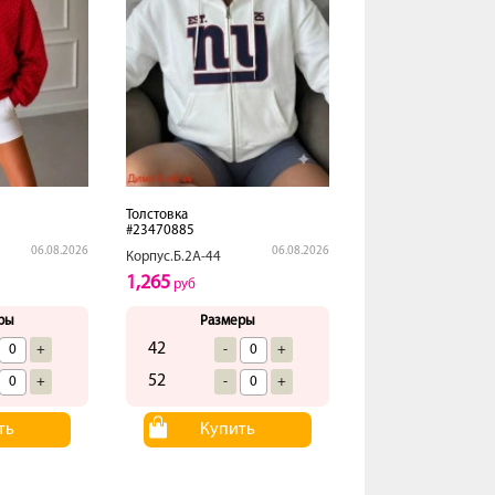
Толстовка
#23470885
06.08.2026
06.08.2026
Корпус.Б.2А-44
1,265
руб
ры
Размеры
42
+
-
+
52
+
-
+
ть
Купить