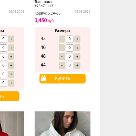
Толстовка
#23471113
06.08.2026
06.08.2026
Корпус.Б.2А-63
3,450
руб
ры
Размеры
42
+
-
+
46
+
-
+
48
+
-
+
44
+
-
+
+
Купить
+
ть