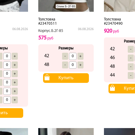
Толстовка
Толстовка
#23470511
#23470490
06.08.2026
06.08.2026
920
Корпус.Б.2Г-85
руб
575
руб
Разме
меры
Размеры
42
-
42
-
+
-
+
46
-
48
-
+
-
+
48
-
-
+
44
-
Купить
-
+
Купи
-
+
-
+
пить