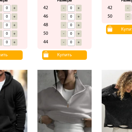
меры
Размеры
Разме
42
42
-
+
-
+
-
46
50
-
+
-
+
-
48
-
+
-
+
Купи
50
-
+
-
+
44
-
+
-
+
пить
Купить