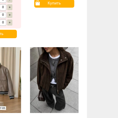
Купить
+
+
+
ть