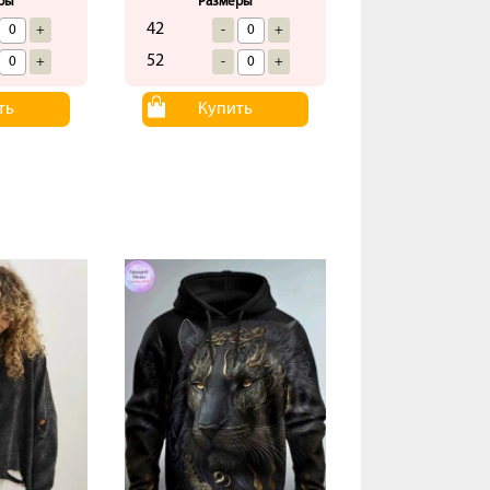
ры
Размеры
42
+
-
+
52
+
-
+
ть
Купить