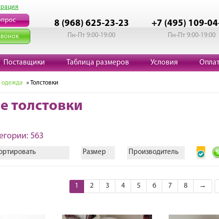
трация
опрос
8 (968) 625-23-23
+7 (495) 109-04
Пн-Пт 9:00-19:00
Пн-Пт 9:00-19:00
звонок
Поставщики
Таблица размеров
Условия
Опла
 одежда
» Толстовки
е толстовки
егории: 563
ортировать
Размер
Производитель
1
2
3
4
5
6
7
8
→