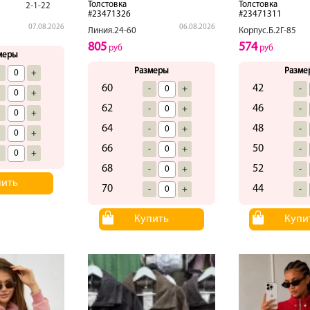
Толстовка
Толстовка
2-1-22
#23471326
#23471311
07.08.2026
06.08.2026
Линия.24-60
Корпус.Б.2Г-85
805
574
руб
руб
меры
Размеры
Разме
-
+
60
42
-
+
-
-
+
62
46
-
+
-
-
+
64
48
-
+
-
-
+
66
50
-
+
-
-
+
68
52
-
+
-
пить
70
44
-
+
-
Купить
Купи