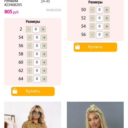
Рубашка
24-45
Размеры
#23468205
50
-
+
04.08.2026
805
руб
52
-
+
Размеры
54
-
+
2
-
+
56
-
+
54
-
+
56
-
+
Купить
58
-
+
60
-
+
62
-
+
64
-
+
Купить