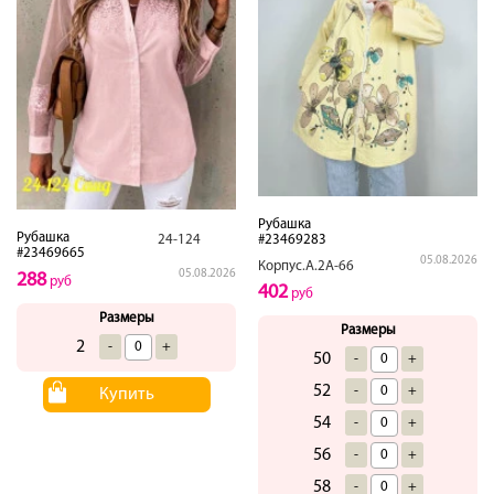
Рубашка
Рубашка
#23469283
24-124
#23469665
05.08.2026
Корпус.А.2А-66
05.08.2026
288
руб
402
руб
Размеры
Размеры
2
-
+
50
-
+
52
-
+
Купить
54
-
+
56
-
+
58
-
+