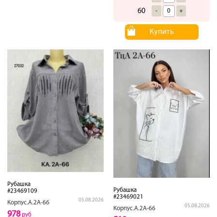
60
-
+
Купить
Рубашка
Рубашка
#23469109
#23469021
05.08.2026
Корпус.А.2А-66
05.08.2026
Корпус.А.2А-66
978
руб