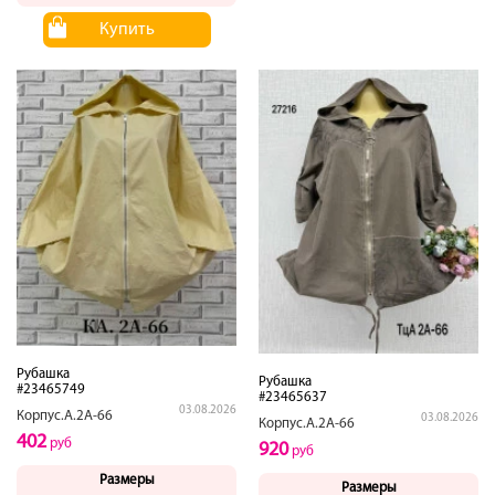
Купить
Рубашка
Рубашка
#23465749
#23465637
03.08.2026
Корпус.А.2А-66
03.08.2026
Корпус.А.2А-66
402
руб
920
руб
Размеры
Размеры