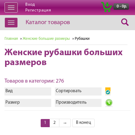
Вход
|
0 - 0р.
Открыть
Регистрация
навигацию
Каталог товаров
Открыть
навигацию
Главная
»
Женские большие размеры
» Рубашки
Женские рубашки больших
размеров
Товаров в категории: 276
Вид
Сортировать
Размер
Производитель
1
2
→
В конец