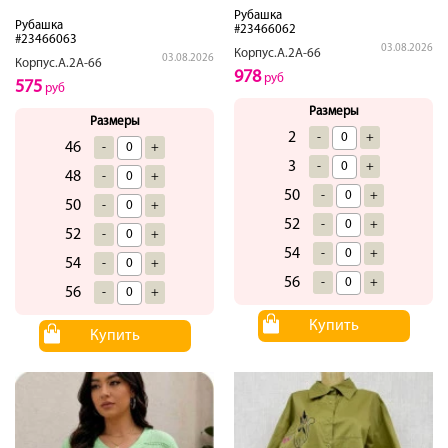
Рубашка
Рубашка
#23466062
#23466063
03.08.2026
Корпус.А.2А-66
03.08.2026
Корпус.А.2А-66
978
руб
575
руб
Размеры
Размеры
2
-
+
46
-
+
3
-
+
48
-
+
50
-
+
50
-
+
52
-
+
52
-
+
54
-
+
54
-
+
56
-
+
56
-
+
Купить
Купить