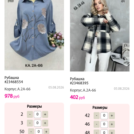
Рубашка
Рубашка
#23468554
#23468395
05.08.2026
05.08.2026
Корпус.А.2А-66
Корпус.А.2А-66
978
402
руб
руб
Размеры
Размеры
2
-
+
42
-
+
3
-
+
46
-
+
50
-
+
48
-
+