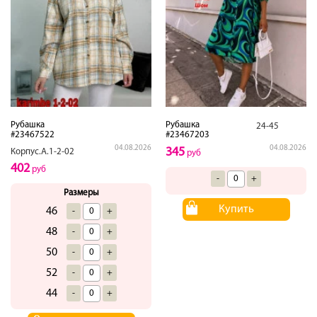
Рубашка
Рубашка
24-45
#23467522
#23467203
04.08.2026
04.08.2026
345
Корпус.А.1-2-02
руб
402
руб
-
+
Размеры
Купить
46
-
+
48
-
+
50
-
+
52
-
+
44
-
+