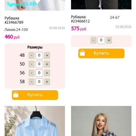
Рубашка
24-67
Рубашка
#23466612
#23466789
03.08.2026
575
03.08.2026
руб
Линия.24-109
460
руб
-
+
Размеры
Купить
48
-
+
50
-
+
56
-
+
58
-
+
Купить