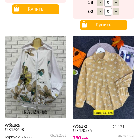
58
-
+
Купить
60
-
+
Купить
Рубашка
Рубашка
24-124
#23470608
#23470575
06.08.2026
06.08.2026
Корпус.А.2А-66
230
руб