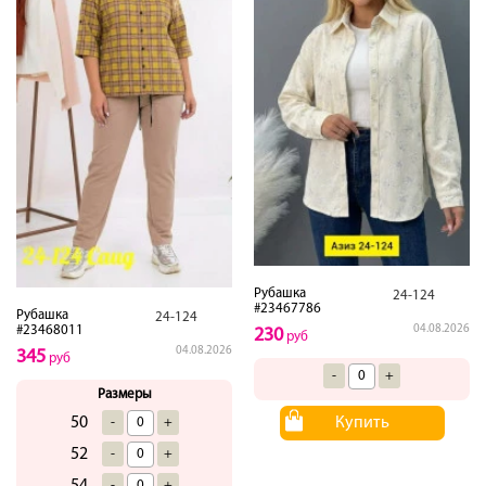
Рубашка
24-124
#23467786
Рубашка
24-124
#23468011
04.08.2026
230
руб
04.08.2026
345
руб
-
+
Размеры
50
Купить
-
+
52
-
+
54
-
+