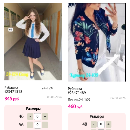
Рубашка
24-124
Рубашка
#23471518
#23471489
06.08.2026
345
06.08.2026
руб
Линия.24-109
460
руб
Размеры
46
-
+
Размеры
48
-
+
56
-
+