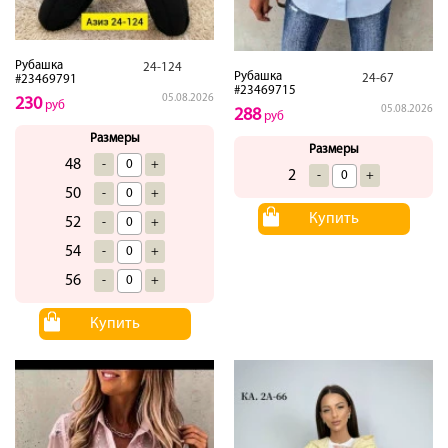
Рубашка
24-124
Рубашка
24-67
#23469791
#23469715
05.08.2026
230
руб
05.08.2026
288
руб
Размеры
Размеры
48
-
+
2
-
+
50
-
+
Купить
52
-
+
54
-
+
56
-
+
Купить