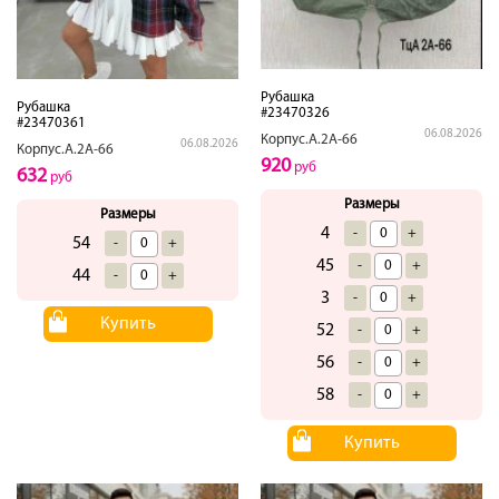
Рубашка
Рубашка
#23470326
#23470361
06.08.2026
Корпус.А.2А-66
06.08.2026
Корпус.А.2А-66
920
руб
632
руб
Размеры
Размеры
4
-
+
54
-
+
45
-
+
44
-
+
3
-
+
Купить
52
-
+
56
-
+
58
-
+
Купить