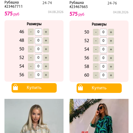
Рубашка
Рубашка
24-74
24-76
#23467711
#23467665
04.08.2026
04.08.2026
575
575
руб
руб
Размеры
Размеры
46
-
+
50
-
+
48
-
+
52
-
+
50
-
+
54
-
+
52
-
+
56
-
+
54
-
+
58
-
+
56
-
+
60
-
+
Купить
Купить