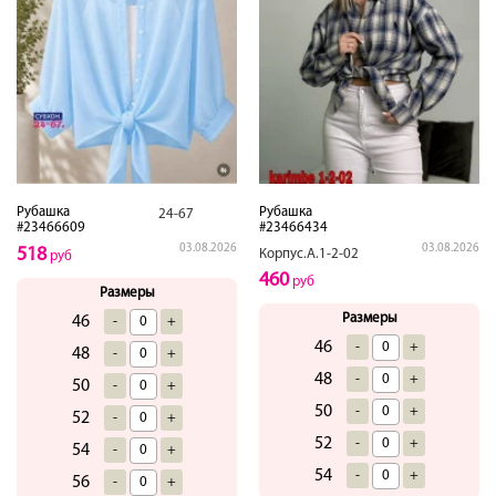
Рубашка
Рубашка
24-67
#23466609
#23466434
03.08.2026
03.08.2026
518
Корпус.А.1-2-02
руб
460
руб
Размеры
Размеры
46
-
+
46
-
+
48
-
+
48
-
+
50
-
+
50
-
+
52
-
+
52
-
+
54
-
+
54
-
+
56
-
+