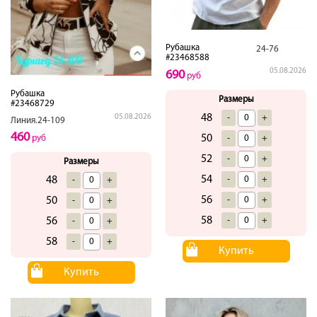
Рубашка
24-76
#23468588
05.08.2026
690
руб
Рубашка
Размеры
#23468729
48
-
+
05.08.2026
Линия.24-109
460
50
-
+
руб
52
-
+
Размеры
54
-
+
48
-
+
56
-
+
50
-
+
58
-
+
56
-
+
58
-
+
Купить
Купить