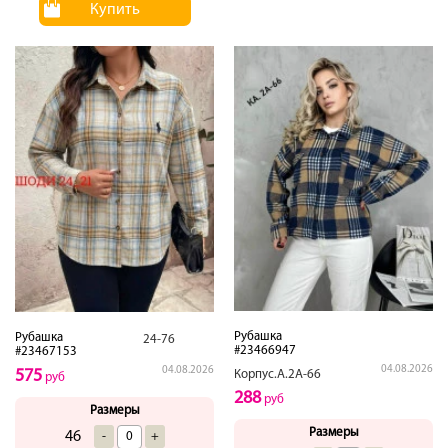
Купить
Рубашка
Рубашка
24-76
#23466947
#23467153
04.08.2026
04.08.2026
575
Корпус.А.2А-66
руб
288
руб
Размеры
Размеры
46
-
+