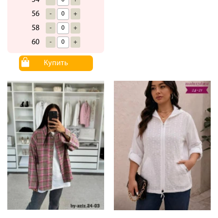
56
-
+
58
-
+
60
-
+
Купить