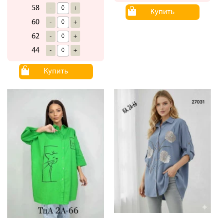
58
-
+
Купить
60
-
+
62
-
+
44
-
+
Купить