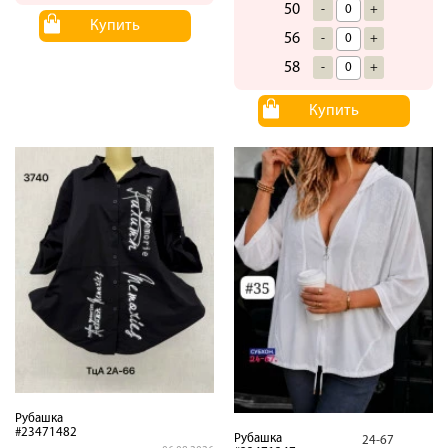
50
-
+
Купить
56
-
+
58
-
+
Купить
Рубашка
#23471482
Рубашка
24-67