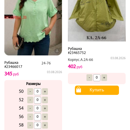
Рубашка
#23465752
03.08.2026
Корпус.А.2А-66
Рубашка
24-76
402
#23466017
руб
03.08.2026
345
руб
-
+
Размеры
Купить
50
-
+
52
-
+
54
-
+
56
-
+
58
-
+