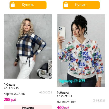
Купить
Купить
Рубашка
#23470235
Рубашка
06.08.2026
Корпус.А.2А-66
#23469903
288
руб
05.08.2026
Линия.24-109
460
Размеры
руб