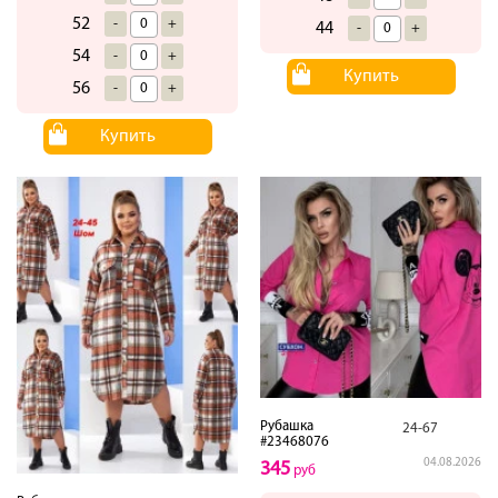
52
-
+
44
-
+
54
-
+
Купить
56
-
+
Купить
Рубашка
24-67
#23468076
04.08.2026
345
руб