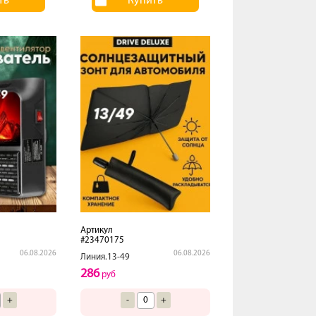
ть
Купить
Артикул
#23470175
06.08.2026
06.08.2026
Линия.13-49
286
руб
+
-
+