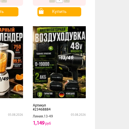
ть
Купить
Артикул
#23468884
05.08.2026
05.08.2026
Линия.13-49
1,149
руб