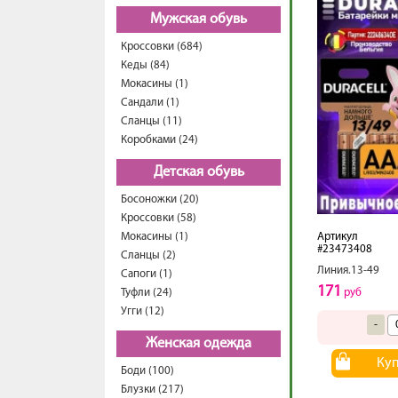
Мужская обувь
Кроссовки (684)
Кеды (84)
Мокасины (1)
Сандали (1)
Сланцы (11)
Коробками (24)
Детская обувь
Босоножки (20)
Кроссовки (58)
Мокасины (1)
Артикул
#23473408
Сланцы (2)
Линия.13-49
Сапоги (1)
171
Туфли (24)
руб
Угги (12)
-
Женская одежда
Ку
Боди (100)
Блузки (217)