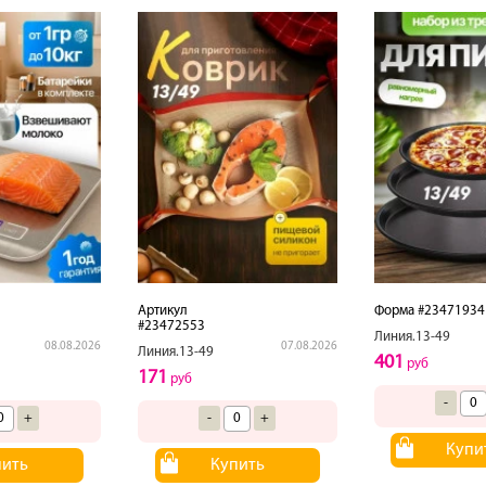
Артикул
Форма #23471934
#23472553
Линия.13-49
08.08.2026
07.08.2026
Линия.13-49
401
руб
171
руб
-
+
-
+
Купи
пить
Купить