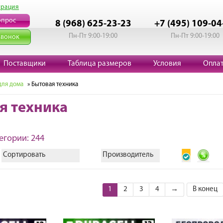
трация
опрос
8 (968) 625-23-23
+7 (495) 109-04
Пн-Пт 9:00-19:00
Пн-Пт 9:00-19:00
звонок
Поставщики
Таблица размеров
Условия
Опла
для дома
» Бытовая техника
я техника
егории: 244
Сортировать
Производитель
1
2
3
4
→
В конец