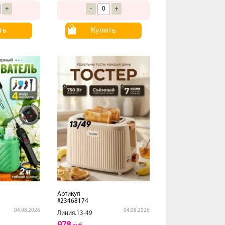
+
-
+
ть
Купить
Артикул
#23468174
04.08.2026
04.08.2026
Линия.13-49