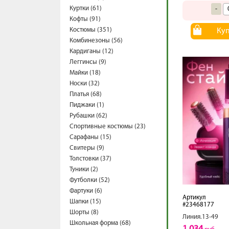
Куртки (61)
-
Кофты (91)
Костюмы (351)
Ку
Комбинезоны (56)
Кардиганы (12)
Леггинсы (9)
Майки (18)
Носки (32)
Платья (68)
Пиджаки (1)
Рубашки (62)
Спортивные костюмы (23)
Сарафаны (15)
Свитеры (9)
Толстовки (37)
Туники (2)
Футболки (52)
Фартуки (6)
Артикул
Шапки (15)
#23468177
Шорты (8)
Линия.13-49
Школьная форма (68)