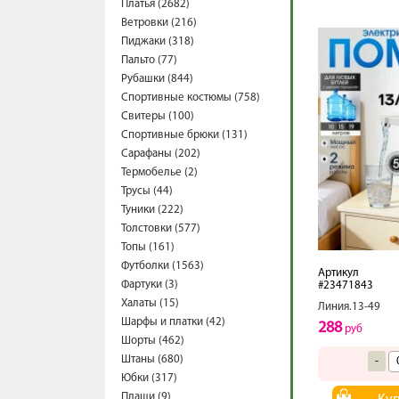
Платья (2682)
Ветровки (216)
Пиджаки (318)
Пальто (77)
Рубашки (844)
Спортивные костюмы (758)
Свитеры (100)
Спортивные брюки (131)
Сарафаны (202)
Термобелье (2)
Трусы (44)
Туники (222)
Толстовки (577)
Топы (161)
Футболки (1563)
Артикул
Фартуки (3)
#23471843
Халаты (15)
Линия.13-49
Шарфы и платки (42)
288
руб
Шорты (462)
Штаны (680)
-
Юбки (317)
Плащи (9)