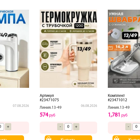
Артикул
Комплект
#23471075
#23471012
07.08.2026
06.08.2026
Линия.13-49
Линия.13-49
574
1,781
руб
руб
+
-
+
-