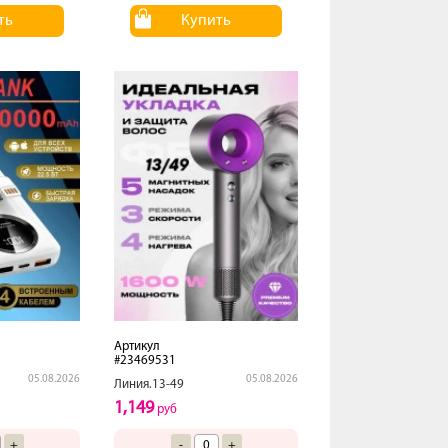
ть
Купить
Артикул
#23469531
05.08.2026
05.08.2026
Линия.13-49
1,149
руб
+
-
+