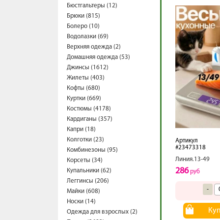
Бюстгальтеры (12)
Брюки (815)
Болеро (10)
Водолазки (69)
Верхняя одежда (2)
Домашняя одежда (53)
Джинсы (1612)
Жилеты (403)
Кофты (680)
Куртки (669)
Костюмы (4178)
Кардиганы (357)
Капри (18)
Колготки (23)
Артикул
#23473318
Комбинезоны (95)
Линия.13-49
Корсеты (34)
286
Купальники (62)
руб
Леггинсы (206)
-
Майки (608)
Носки (14)
Ку
Одежда для взрослых (2)