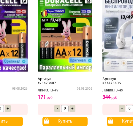
Артикул
Артикул
#23473407
#23473406
08.08.2026
08.08.2026
Линия.13-49
Линия.13-49
171
344
руб
руб
+
-
+
-
пить
Купить
Купи