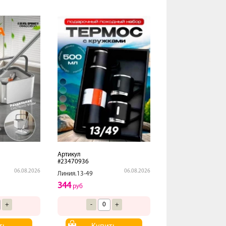
Артикул
#23470936
06.08.2026
06.08.2026
Линия.13-49
344
руб
+
-
+