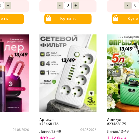
+
-
+
-
пить
Купить
Купи
Артикул
Артикул
#23468176
#23468175
04.08.2026
04.08.2026
Линия.13-49
Линия.13-49