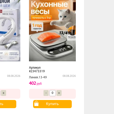
Артикул
#23473319
08.08.2026
08.08.2026
Линия.13-49
402
руб
+
-
+
ть
Купить