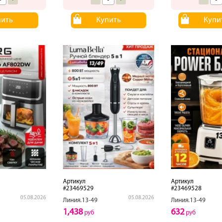
пить
Купить
Купи
Артикул
Артикул
#23469529
#23469528
05.08.2026
05.08.2026
Линия.13-49
Линия.13-49
1,438
632
руб
руб