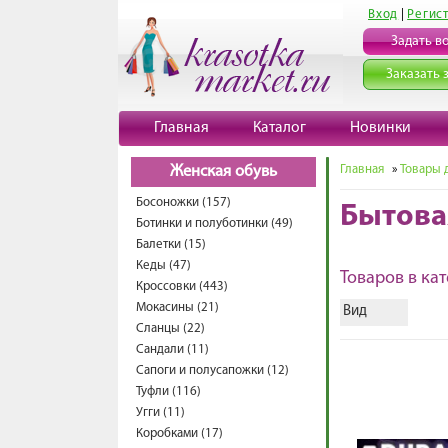
Вход
|
Регис
Задать в
Заказать 
Главная
Каталог
Новинки
Главная
»
Товары 
Женская обувь
Босоножки (157)
Бытова
Ботинки и полуботинки (49)
Балетки (15)
Кеды (47)
Товаров в кат
Кроссовки (443)
Мокасины (21)
Вид
Сланцы (22)
Сандали (11)
Сапоги и полусапожки (12)
Туфли (116)
Угги (11)
Коробками (17)