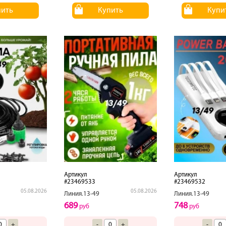
пить
Купить
Купи
Артикул
Артикул
#23469533
#23469532
05.08.2026
05.08.2026
Линия.13-49
Линия.13-49
689
748
руб
руб
+
-
+
-