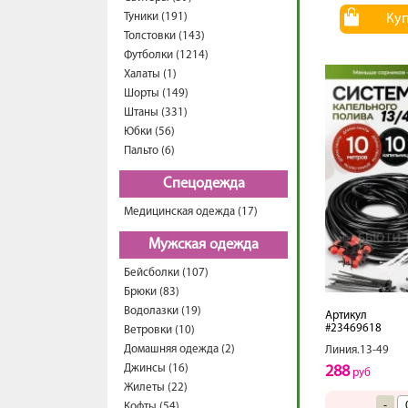
Туники (191)
Ку
Толстовки (143)
Футболки (1214)
Халаты (1)
Шорты (149)
Штаны (331)
Юбки (56)
Пальто (6)
Спецодежда
Медицинская одежда (17)
Мужская одежда
Бейсболки (107)
Брюки (83)
Водолазки (19)
Артикул
#23469618
Ветровки (10)
Домашняя одежда (2)
Линия.13-49
Джинсы (16)
288
руб
Жилеты (22)
-
Кофты (54)