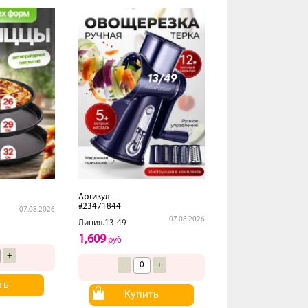
Артикул
#23471844
07.08.2026
07.08.2026
Линия.13-49
1,609
руб
+
-
+
ть
Купить