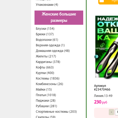
Ку
Упаковками (4)
Женские большие
размеры
Блузки (154)
Брюки (137)
Водолазки (61)
Верхняя одежда (1)
Домашняя одежда (48)
Жилеты (217)
Кардиганы (378)
Кофты (663)
Куртки (400)
Костюмы (1836)
Комбинезоны (26)
Артикул
Майки (15)
#23470466
Платья (1018)
Линия.13-49
Пиджаки (28)
230
руб
Рубашки (281)
Спортивные костюмы (203)
-
Свитеры (59)