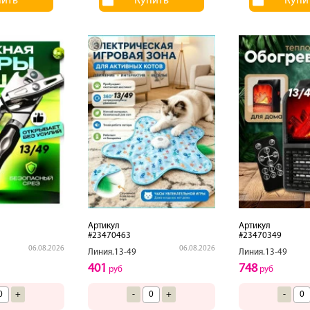
пить
Купить
Купи
Артикул
Артикул
#23470463
#23470349
06.08.2026
06.08.2026
Линия.13-49
Линия.13-49
401
748
руб
руб
+
-
+
-