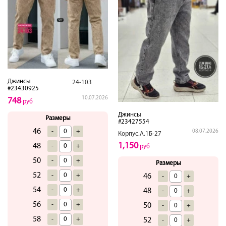
Джинсы
24-103
#23430925
10.07.2026
748
руб
Джинсы
Размеры
#23427554
46
-
+
08.07.2026
Корпус.А.1Б-27
1,150
48
-
+
руб
50
-
+
Размеры
52
-
+
46
-
+
54
-
+
48
-
+
56
-
+
50
-
+
58
-
+
52
-
+