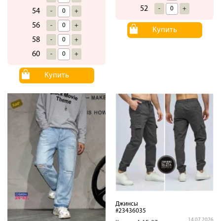
52
-
+
54
-
+
56
-
+
Купить
58
-
+
60
-
+
Купить
Джинсы
#23436035
14.07.2026