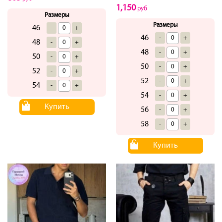
1,150
руб
Размеры
Размеры
46
-
+
46
-
+
48
-
+
48
-
+
50
-
+
50
-
+
52
-
+
52
-
+
54
-
+
54
-
+
Купить
56
-
+
58
-
+
Купить