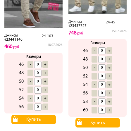
Джинсы
24-45
#23437727
15.07.2026
748
руб
Джинсы
24-103
#23441140
Размеры
18.07.2026
460
руб
46
-
+
Размеры
48
-
+
46
-
+
50
-
+
48
-
+
52
-
+
50
-
+
54
-
+
52
-
+
56
-
+
54
-
+
58
-
+
56
-
+
60
-
+
Купить
Купить