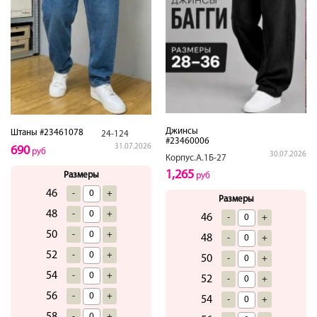
Джинсы
Штаны #23461078
24-124
#23460006
31.07.2026
690
руб
30.07.2026
Корпус.А.1Б-27
1,265
Размеры
руб
46
-
+
Размеры
48
-
+
46
-
+
50
-
+
48
-
+
52
-
+
50
-
+
54
-
+
52
-
+
56
-
+
54
-
+
-
+