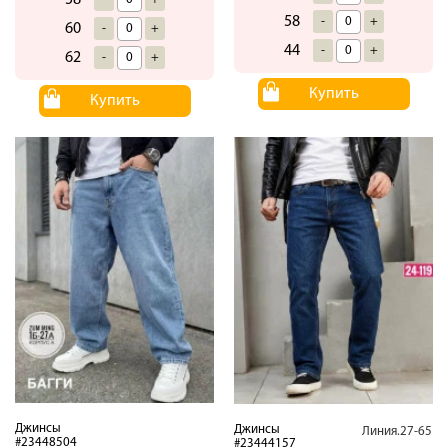
58
58
-
+
60
-
+
44
-
+
62
-
+
Купить
Купить
Джинсы
Джинсы
Линия.27-65
#23448504
#23444157