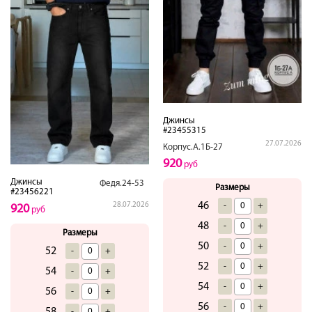
Джинсы
#23455315
27.07.2026
Корпус.А.1Б-27
920
руб
Джинсы
Федя.24-53
Размеры
#23456221
46
-
+
28.07.2026
920
руб
48
-
+
Размеры
50
-
+
52
-
+
52
-
+
54
-
+
54
-
+
56
-
+
56
-
+
-
+