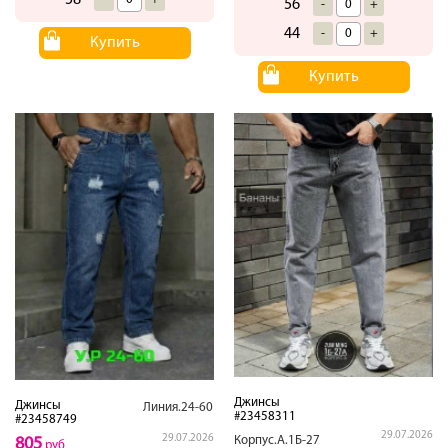
58
56
-
+
44
-
+
Купить
Купить
Джинсы
Джинсы
Линия.24-60
#23458311
#23458749
29.07.2026
29.07.2026
Корпус.А.1Б-27
805
руб