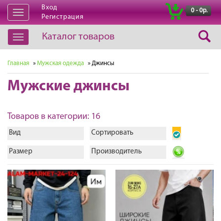
Вход
|
0 - 0р.
Открыть
Регистрация
навигацию
Каталог товаров
Открыть
навигацию
Главная
»
Мужская одежда
» Джинсы
Мужские джинсы
Товаров в категории: 16
Вид
Сортировать
Размер
Производитель