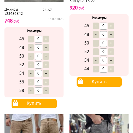
Корпус.А.1Б-27
920
руб
Джинсы
24-67
#23436842
Размеры
15.07.2026
748
руб
46
-
+
Размеры
48
-
+
46
-
+
50
-
+
48
-
+
52
-
+
50
-
+
54
-
+
52
-
+
44
-
+
54
-
+
Купить
56
-
+
58
-
+
Купить