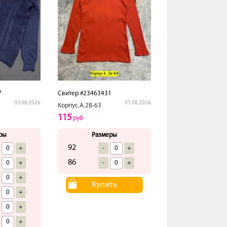
7
Свитер #23463431
03.08.2026
01.08.2026
Корпус.А.2В-63
115
руб
ры
Размеры
92
+
-
+
86
+
-
+
+
Купить
+
+
+