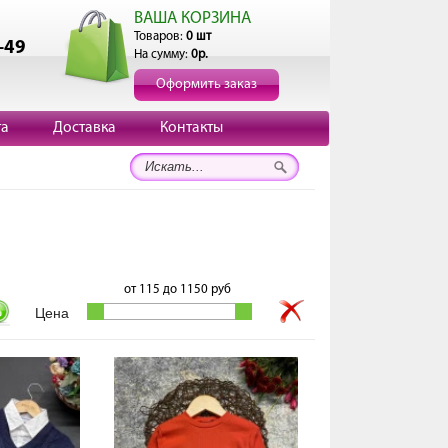
ВАША КОРЗИНА
Товаров:
0 шт
-49
На сумму:
0р.
Оформить заказ
та
Доставка
Контакты
от
115
до
1150
руб