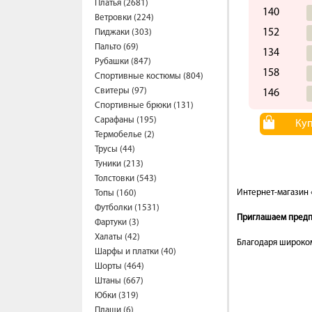
Платья (2681)
140
Ветровки (224)
152
Пиджаки (303)
Пальто (69)
134
Рубашки (847)
158
Спортивные костюмы (804)
Свитеры (97)
146
Спортивные брюки (131)
Сарафаны (195)
Ку
Термобелье (2)
Трусы (44)
Туники (213)
Толстовки (543)
Интернет-магазин 
Топы (160)
Футболки (1531)
Приглашаем предпр
Фартуки (3)
Халаты (42)
Благодаря широком
Шарфы и платки (40)
Шорты (464)
Штаны (667)
Юбки (319)
Плащи (6)