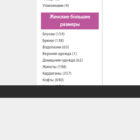
Упаковками (4)
Женские большие
размеры
Блузки (154)
Брюки (138)
Водолазки (63)
Верхняя одежда (1)
Домашняя одежда (62)
Жилеты (198)
Кардиганы (357)
Кофты (640)
Куртки (374)
Костюмы (1815)
Комбинезоны (28)
Майки (14)
Платья (1010)
Пиджаки (26)
Рубашки (283)
Спортивные костюмы (209)
Свитеры (54)