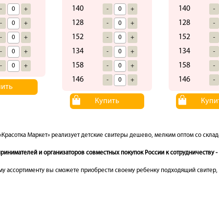
140
140
-
+
-
+
-
128
128
-
+
-
+
-
152
152
-
+
-
+
-
134
134
-
+
-
+
-
158
158
-
+
-
+
-
146
146
-
+
-
пить
Купить
Купи
«Красотка Маркет» реализует детские свитеры дешево, мелким оптом со склад
инимателей и организаторов совместных покупок России к сотрудничеству - 
у ассортименту вы сможете приобрести своему ребенку подходящий свитер, п