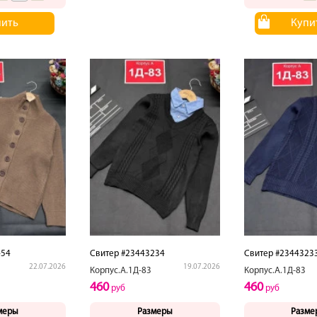
пить
Купи
454
Свитер #23443234
Свитер #2344323
22.07.2026
19.07.2026
Корпус.А.1Д-83
Корпус.А.1Д-83
460
460
руб
руб
меры
Размеры
Разме