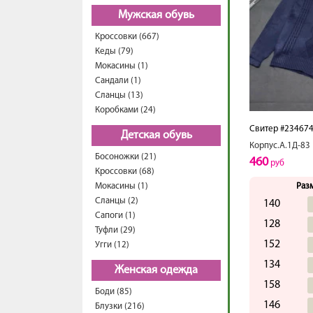
Мужская обувь
Кроссовки (667)
Кеды (79)
Мокасины (1)
Сандали (1)
Сланцы (13)
Коробками (24)
Свитер #23467
Детская обувь
Корпус.А.1Д-83
Босоножки (21)
460
руб
Кроссовки (68)
Мокасины (1)
Раз
Сланцы (2)
140
Сапоги (1)
128
Туфли (29)
152
Угги (12)
134
Женская одежда
158
Боди (85)
146
Блузки (216)