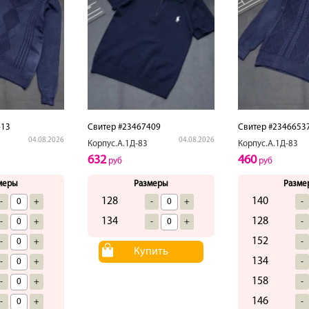
413
Свитер #23467409
Свитер #2346653
04.08.2026
04.08.2026
Корпус.А.1Д-83
Корпус.А.1Д-83
632
460
руб
руб
меры
Размеры
Разме
128
140
-
+
-
+
-
134
128
-
+
-
+
-
152
-
+
-
Купить
134
-
+
-
158
-
+
-
146
-
+
-