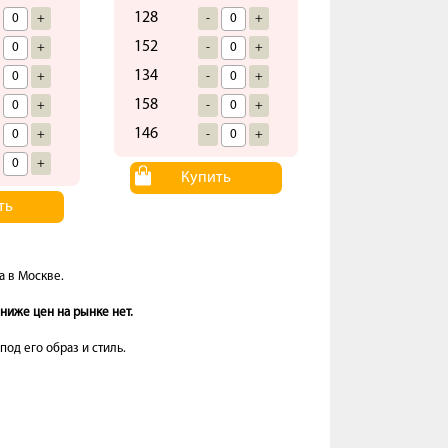
128
+
-
+
152
+
-
+
134
+
-
+
158
+
-
+
146
+
-
+
+
Купить
ть
а в Москве.
ниже цен на рынке нет.
од его образ и стиль.