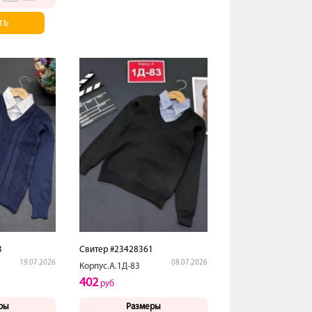
ть
3
Свитер #23428361
19.07.2026
08.07.2026
Корпус.А.1Д-83
402
руб
ры
Размеры