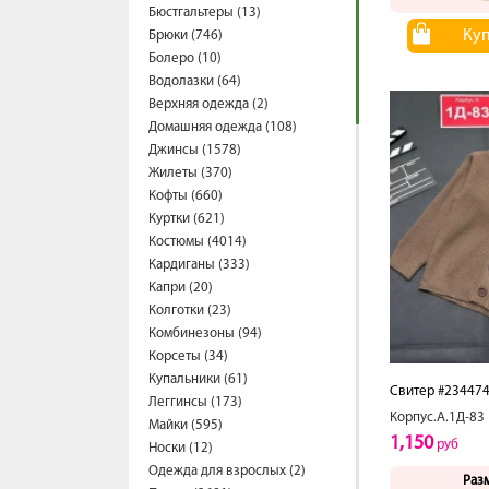
Бюстгальтеры (13)
Ку
Брюки (746)
Болеро (10)
Водолазки (64)
Верхняя одежда (2)
Домашняя одежда (108)
Джинсы (1578)
Жилеты (370)
Кофты (660)
Куртки (621)
Костюмы (4014)
Кардиганы (333)
Капри (20)
Колготки (23)
Комбинезоны (94)
Корсеты (34)
Купальники (61)
Свитер #23447
Леггинсы (173)
Корпус.А.1Д-83
Майки (595)
1,150
руб
Носки (12)
Одежда для взрослых (2)
Раз