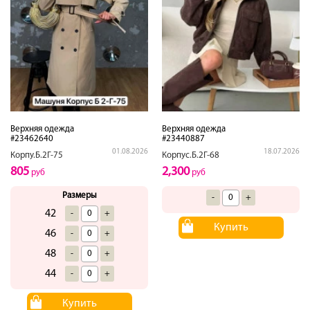
Верхняя одежда
Верхняя одежда
#23462640
#23440887
01.08.2026
18.07.2026
Корпу.Б.2Г-75
Корпус.Б.2Г-68
805
2,300
руб
руб
Размеры
-
+
42
-
+
Купить
46
-
+
48
-
+
44
-
+
Купить