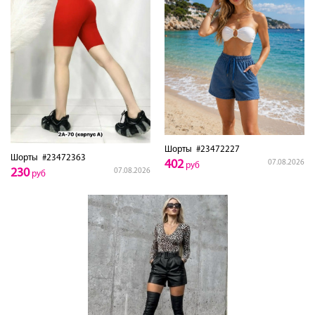
Шорты
#23472227
Шорты
#23472363
402
07.08.2026
руб
230
07.08.2026
руб