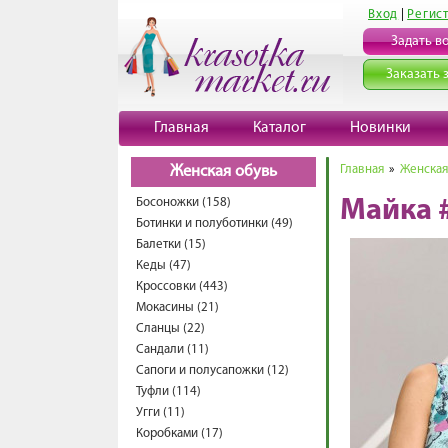
Вход
|
Регис
Задать в
Заказать 
Главная
Каталог
Новинки
Главная
»
Женская
Женская обувь
Босоножки (158)
Майка 
Ботинки и полуботинки (49)
Балетки (15)
Кеды (47)
Кроссовки (443)
Мокасины (21)
Сланцы (22)
Сандали (11)
Сапоги и полусапожки (12)
Туфли (114)
Угги (11)
Коробками (17)