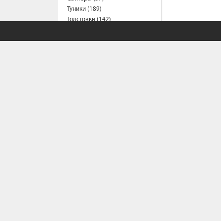
Туники (189)
Толстовки (142)
Футболки (1213)
Халаты (1)
Шорты (151)
Штаны (319)
Юбки (56)
Пальто (6)
Спецодежда
Медицинская одежда (16)
Мужская одежда
Бейсболки (107)
Брюки (93)
СОБСТВЕННЫЙ С
Водолазки (19)
Ветровки (11)
Домашняя одежда (2)
Политика конфи
Джинсы (16)
Условия сотрудн
Жилеты (22)
Как сделать зака
Кофты (54)
Как сделать доза