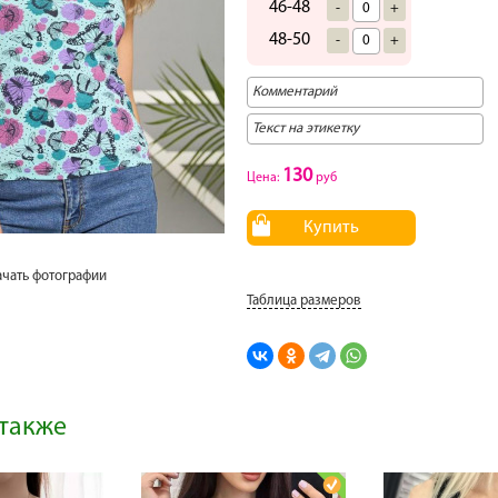
46-48
-
+
48-50
-
+
130
Цена:
руб
Купить
ачать фотографии
Таблица размеров
также