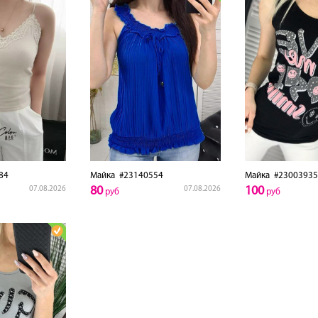
84
Майка
#23140554
Майка
#23003935
80
100
07.08.2026
07.08.2026
руб
руб