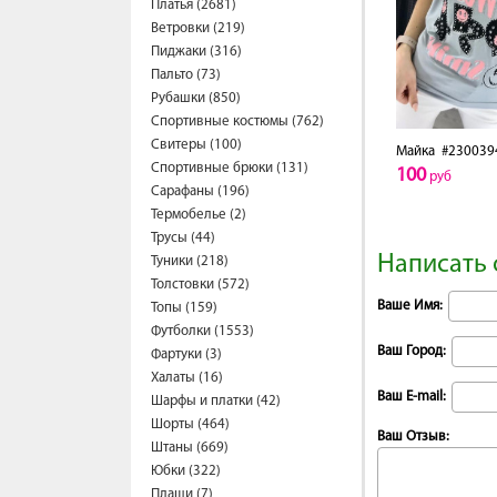
Платья (2681)
Ветровки (219)
Пиджаки (316)
Пальто (73)
Рубашки (850)
Спортивные костюмы (762)
Свитеры (100)
Майка
#230039
Спортивные брюки (131)
100
руб
Сарафаны (196)
Термобелье (2)
Трусы (44)
Написать 
Туники (218)
Толстовки (572)
Ваше Имя:
Топы (159)
Футболки (1553)
Ваш Город:
Фартуки (3)
Халаты (16)
Ваш E-mail:
Шарфы и платки (42)
Шорты (464)
Ваш Отзыв:
Штаны (669)
Юбки (322)
Плащи (7)