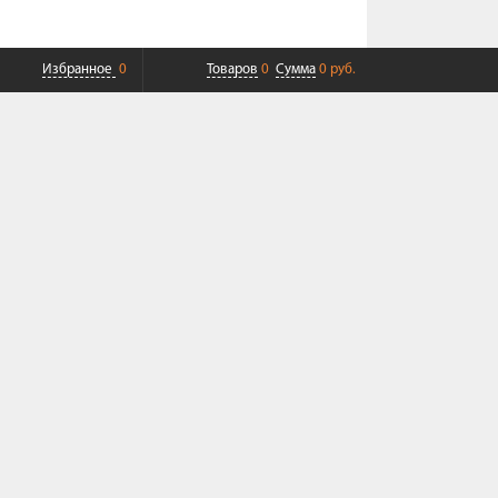
Избранное
0
Товаров
0
Сумма
0 руб.
ПЛАТНАЯ ДОСТАВКА ДО ТК
СОВРЕМЕННЫЙ СЕРВИС
+7 (968) 625-23-23
+7 (495) 109-04-49
Пн-Пт 9:00-19:00