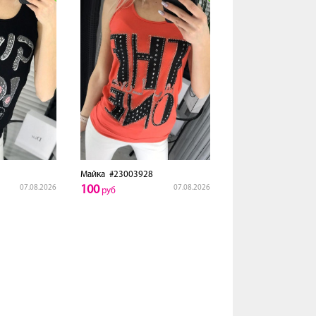
Майка
#23003928
100
07.08.2026
07.08.2026
руб