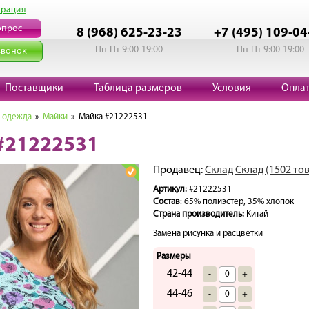
трация
опрос
8 (968) 625-23-23
+7 (495) 109-04
Пн-Пт 9:00-19:00
Пн-Пт 9:00-19:00
звонок
Поставщики
Таблица размеров
Условия
Опла
 одежда
»
Майки
» Майка #21222531
#21222531
Продавец:
Склад Склад (1502 то
Артикул:
#21222531
Состав
: 65% полиэстер, 35% хлопок
Страна производитель:
Китай
Замена рисунка и расцветки
Размеры
42-44
-
+
44-46
-
+