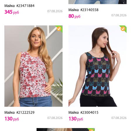
Майка
#23471884
Майка
#23140558
345
07.08.2026
руб
80
07.08.2026
руб
Майка
#21222529
Майка
#23004015
130
130
07.08.2026
07.08.2026
руб
руб