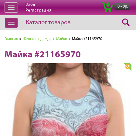
Вход
|
0 - 0р.
Открыть
Регистрация
навигацию
Каталог товаров
Открыть
навигацию
Главная
»
Женская одежда
»
Майки
» Майка #21165970
Майка #21165970