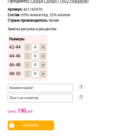
Продавец:
Склад Склад (1502 товаров)
Артикул:
#21165970
Состав
: 65% полиэстер, 35% хлопок
Страна производитель:
Китай
Замена рисунка и расцветки
Размеры
42-44
-
+
44-46
-
+
46-48
-
+
48-50
-
+
?
?
130
Цена:
руб
Купить