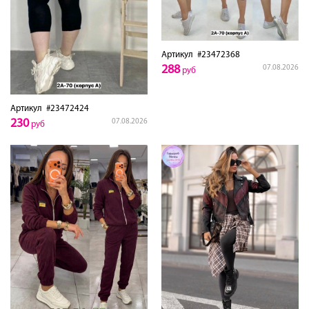
Артикул
#23472368
288
07.08.2026
руб
Артикул
#23472424
230
07.08.2026
руб