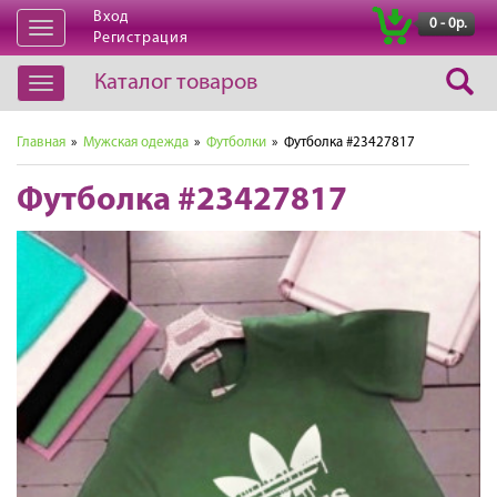
Вход
|
0 - 0р.
Открыть
Регистрация
навигацию
Каталог товаров
Открыть
навигацию
Главная
»
Мужская одежда
»
Футболки
» Футболка #23427817
Футболка #23427817