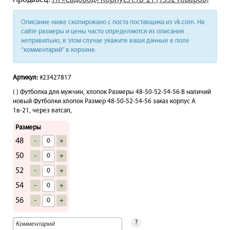
Продавец:
ТК «Садовод» Корпус.А.1В-21 (1332 товаров)
Описание ниже скопировано с поста поставщика из vk.com. На
сайте размеры и цены часто определяются из описания
неправильно, в этом случае укажите ваши данные в поле
“комментарий” в корзине.
Артикул:
#23427817
( ) Футболка для мужчин, хлопок Размеры 48-50-52-54-56 В наличий
новый Футболки хлопок Размер 48-50-52-54-56 заказ корпус А
1в-21, через ватсап,
Размеры
48
-
+
50
-
+
52
-
+
54
-
+
56
-
+
?