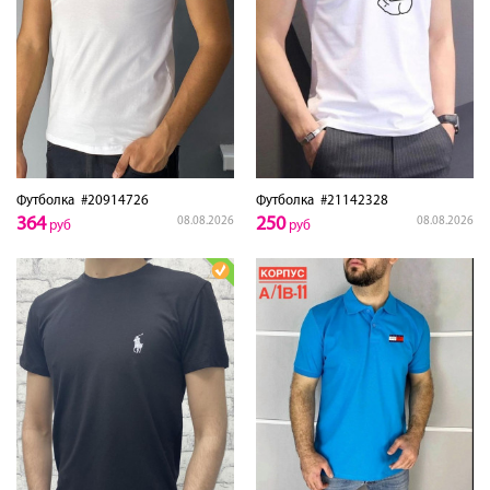
Футболка
#20914726
Футболка
#21142328
364
250
08.08.2026
08.08.2026
руб
руб