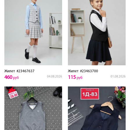
Жилет
#23467637
Жилет
#23463700
460
115
04.08.2026
01.08.2026
руб
руб