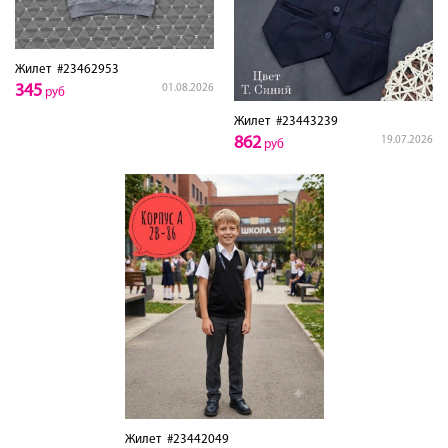
Жилет
#23462953
345
01.08.2026
руб
Жилет
#23443239
862
19.07.2026
руб
Жилет
#23442049