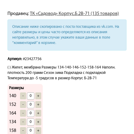
Продавец:
ТК «Садовод» Корпус.Б.2В-71 (135 товаров)
Описание ниже скопировано с поста поставщика из vk.com. На
сайте размеры и цены часто определяются из описания
неправильно, в этом случае укажите ваши данные в поле
“комментарий” в корзине.
Артикул:
#23427756
( ) Жилет, мембрана Размеры 134-140-146-152-158-164 Наполн.
плотность 200 грамм Сезон зима Подкладка с подкладкой
Температура до -5 градусов в размер Корпус Б-2В-71
Размеры
140
-
+
152
-
+
164
-
+
134
-
+
158
-
+