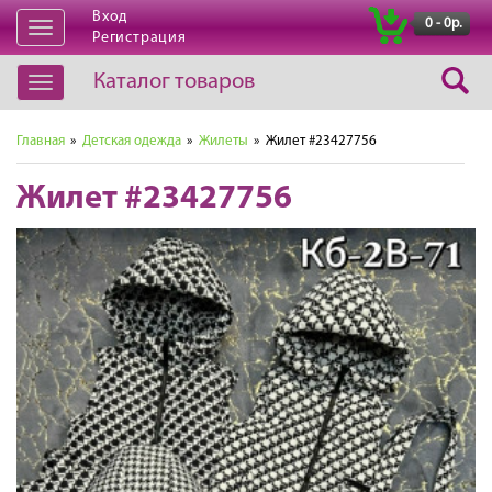
Вход
|
0 - 0р.
Открыть
Регистрация
навигацию
Каталог товаров
Открыть
навигацию
Главная
»
Детская одежда
»
Жилеты
» Жилет #23427756
Жилет #23427756