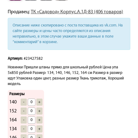
Продавец:
ТК «Садовод» Корпус.А.1Д-83 (406 товаров)
Описание ниже скопировано с поста поставщика из vk.com. На
сайте размеры и цены часто определяются из описания
неправильно, в этом случае укажите ваши данные в поле
“комментарий” в корзине.
Артикул:
#23427582
Новинки Пришли штаны прямо для школьный рублей Цена упа
5х850 рублей Размер: 134, 140, 146, 152, 164 см Размер в размер
идут Упаковка один цвет, разные размер Ткань трикотаж, Хороший
модель
Размеры
140
-
+
152
-
+
164
-
+
134
-
+
-
+