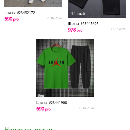
Штаны
#23452172
690
25.07.2026
руб
Штаны
#23445693
978
21.07.2026
руб
Штаны
#23441908
690
18.07.2026
руб