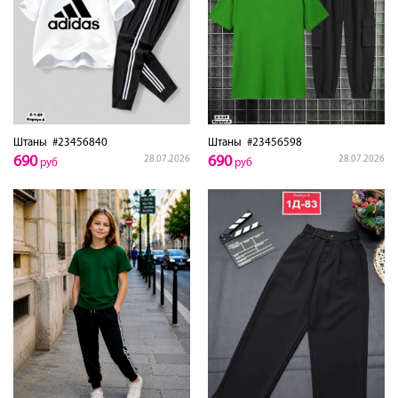
Штаны
#23456840
Штаны
#23456598
690
690
28.07.2026
28.07.2026
руб
руб