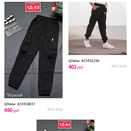
Штаны
#23456296
402
28.07.2026
руб
Штаны
#23458831
690
29.07.2026
руб