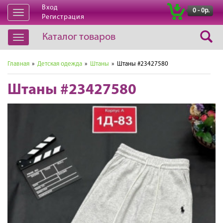
Вход
|
0 - 0р.
Открыть
Регистрация
навигацию
Каталог товаров
Открыть
навигацию
Главная
»
Детская одежда
»
Штаны
» Штаны #23427580
Штаны #23427580