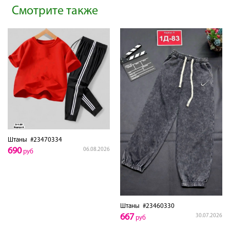
Смотрите также
Штаны
#23470334
690
06.08.2026
руб
Штаны
#23460330
667
30.07.2026
руб