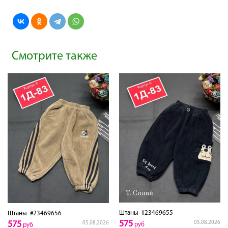
Смотрите также
Штаны
#23469655
Штаны
#23469656
575
575
05.08.2026
05.08.2026
руб
руб