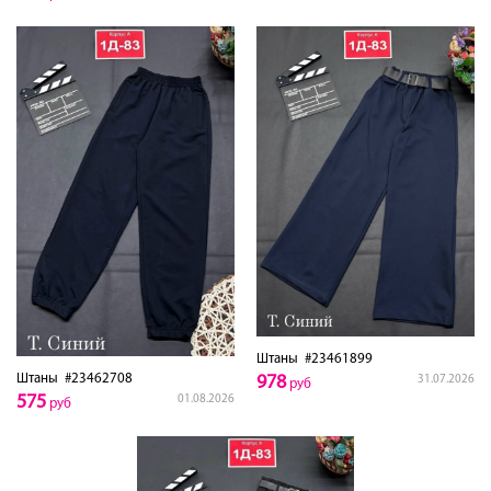
Штаны
#23461899
Штаны
#23462708
978
31.07.2026
руб
575
01.08.2026
руб