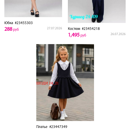
Юбка
#23455303
288
Костюм
#23454218
27.07.2026
руб
1,495
26.07.2026
руб
Платье
#23447349