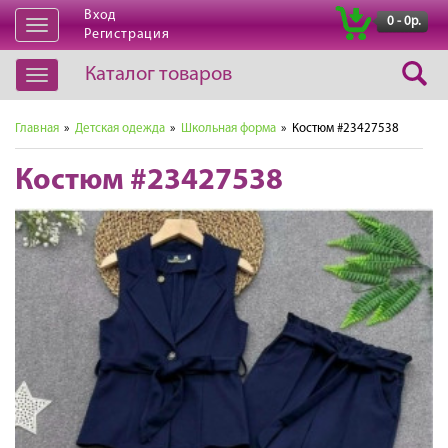
Вход
|
0 - 0р.
Открыть
Регистрация
навигацию
Каталог товаров
Открыть
навигацию
Главная
»
Детская одежда
»
Школьная форма
» Костюм #23427538
Костюм #23427538