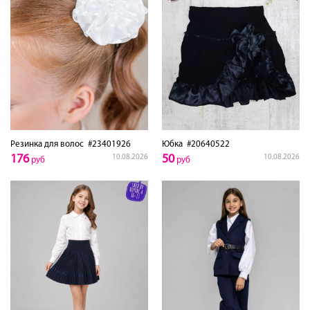
Резинка для волос
#23401926
Юбка
#20640522
176
50
10.08.2026
10.08.2026
руб
руб