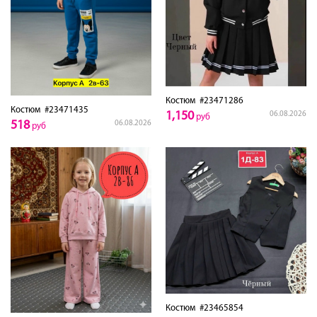
Костюм
#23471286
Костюм
#23471435
1,150
06.08.2026
руб
518
06.08.2026
руб
Костюм
#23465854