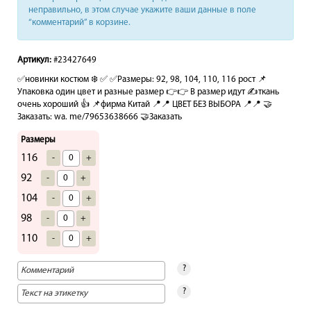
неправильно, в этом случае укажите ваши данные в поле
“комментарий” в корзине.
Артикул:
#23427649
✅новинки костюм ❄️ ✅ ✅Размеры: 92, 98, 104, 110, 116 рост 📌
Упаковка один цвет и разные размер 👉👉 В размер идут ✍️ткань
очень хороший 👍 📌фирма Китай 📍📍 ЦВЕТ БЕЗ ВЫБОРА 📍📍 🤝
Заказать: wa. me/79653638666 🤝Заказать
Размеры
116
-
+
92
-
+
104
-
+
98
-
+
110
-
+
?
?