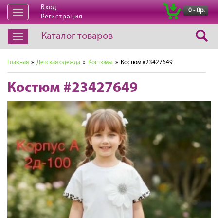
Вход
|
0 - 0р.
Открыть
Регистрация
навигацию
Каталог товаров
Открыть
навигацию
Главная
»
Детская одежда
»
Костюмы
» Костюм #23427649
Костюм #23427649