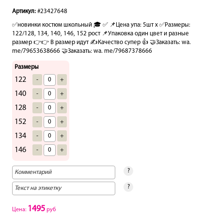
Артикул:
#23427648
✅новинки костюм школьный 🎓 ✅ 📌Цена упа: 5шт х ✅Размеры:
122/128, 134, 140, 146, 152 рост 📌Упаковка один цвет и разные
размер 👉👉 В размер идут ✍️Качество супер 👍 🤝Заказать: wa.
me/79653638666 🤝Заказать: wa. me/79687378666
Размеры
122
-
+
140
-
+
128
-
+
152
-
+
134
-
+
146
-
+
?
?
1495
Цена:
руб