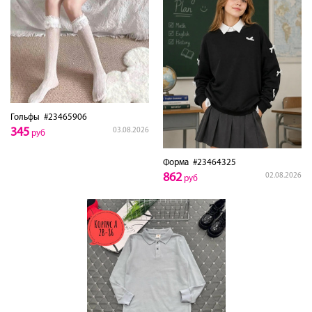
Гольфы
#23465906
345
03.08.2026
руб
Форма
#23464325
862
02.08.2026
руб