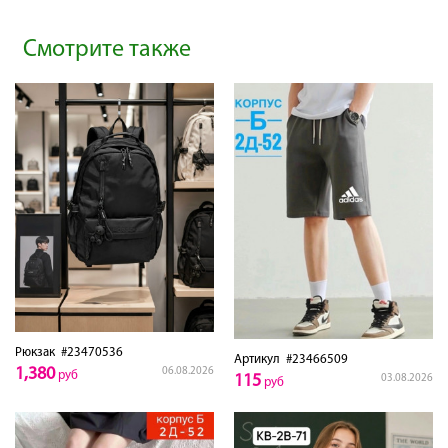
Смотрите также
Рюкзак
#23470536
Артикул
#23466509
1,380
06.08.2026
руб
115
03.08.2026
руб