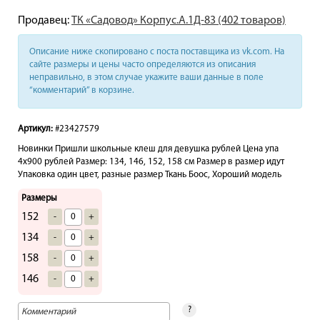
Продавец:
ТК «Садовод» Корпус.А.1Д-83 (402 товаров)
Описание ниже скопировано с поста поставщика из vk.com. На
сайте размеры и цены часто определяются из описания
неправильно, в этом случае укажите ваши данные в поле
“комментарий” в корзине.
Артикул:
#23427579
Новинки Пришли школьные клеш для девушка рублей Цена упа
4х900 рублей Размер: 134, 146, 152, 158 см Размер в размер идут
Упаковка один цвет, разные размер Ткань Боос, Хороший модель
Размеры
152
-
+
134
-
+
158
-
+
146
-
+
?