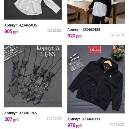
Артикул
#23465035
Артикул
#23463488
805
02.08.2026
руб
920
01.08.2026
руб
Артикул
#23461265
207
31.07.2026
Артикул
#23460333
руб
978
30.07.2026
руб