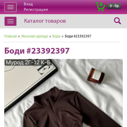
Вход
|
0 - 0р.
Открыть
Регистрация
навигацию
Каталог товаров
Открыть
навигацию
Главная
»
Женская одежда
»
Боди
» Боди #23392397
Боди #23392397