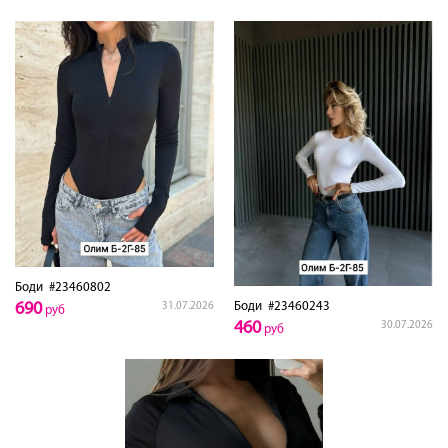
Боди
#23460802
690
Боди
#23460243
31.07.2026
руб
460
30.07.2026
руб