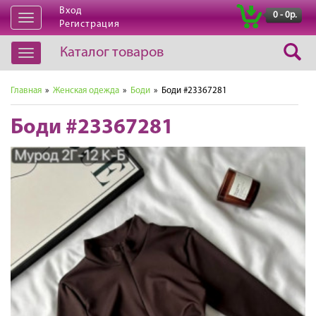
Вход
|
0 - 0р.
Открыть
Регистрация
навигацию
Каталог товаров
Открыть
навигацию
Главная
»
Женская одежда
»
Боди
» Боди #23367281
Боди #23367281