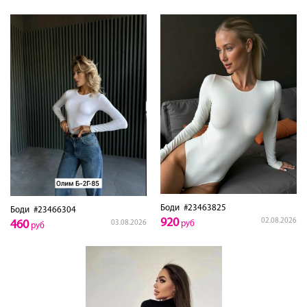
Боди
#23463825
Боди
#23466304
920
02.08.2026
460
03.08.2026
руб
руб