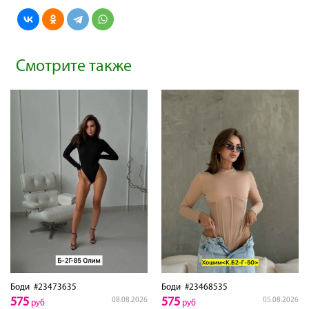
Смотрите также
Боди
#23473635
Боди
#23468535
575
575
08.08.2026
05.08.2026
руб
руб