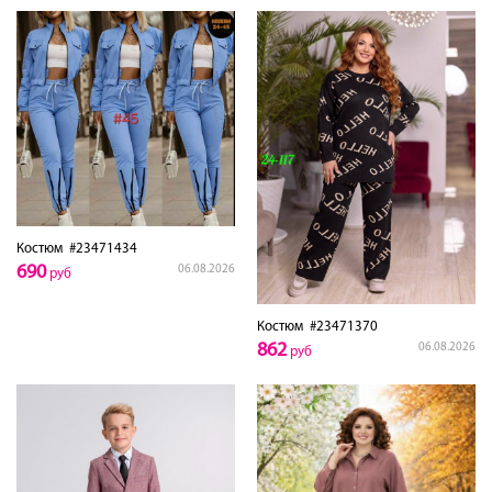
Костюм
#23471434
690
06.08.2026
руб
Костюм
#23471370
862
06.08.2026
руб