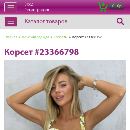
Вход
|
0 - 0р.
Открыть
Регистрация
навигацию
Каталог товаров
Открыть
навигацию
Главная
»
Женская одежда
»
Корсеты
» Корсет #23366798
Корсет #23366798