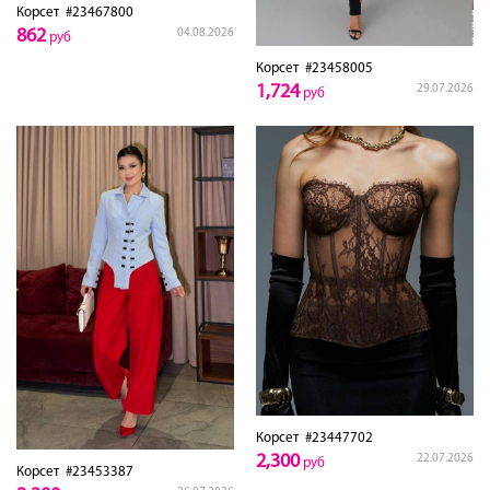
Корсет
#23467800
862
04.08.2026
руб
Корсет
#23458005
1,724
29.07.2026
руб
Корсет
#23447702
2,300
22.07.2026
руб
Корсет
#23453387