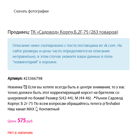
Скачать фотографии
Продавец:
ТК «Садовод» Корпу.Б.2Г-75 (263 товаров)
Описание ниже скопировано с поста поставщика из vk.com. На
сайте размеры и цены часто определяются из описания
неправильно, в этом случае укажите ваши данные в поле
“комментарий” в корзине.
Артикул:
#23366798
Новинка 🥰 Если вы хотите всегда быть в центре внимания, то у вас
точно должен быть этот корректирующий корсет на бретелях со
шнуровкой по бокам! Размер S(42-44), M (44-46) 📍Рынок Садовод
Корпус Б 2г-75 По всем вопросам обращайтесь телега @Teshaboi
Наш канал МАХ 👆 Контактный
575
Цена:
руб
Нет в наличии.