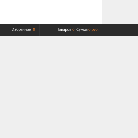
Избранное
0
Товаров
0
Сумма
0 руб.
ПЛАТНАЯ ДОСТАВКА ДО ТК
СОВРЕМЕННЫЙ СЕРВИС
+7 (968) 625-23-23