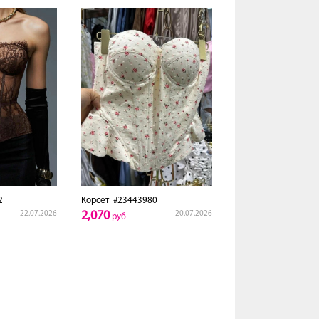
2
Корсет
#23443980
2,070
22.07.2026
20.07.2026
руб