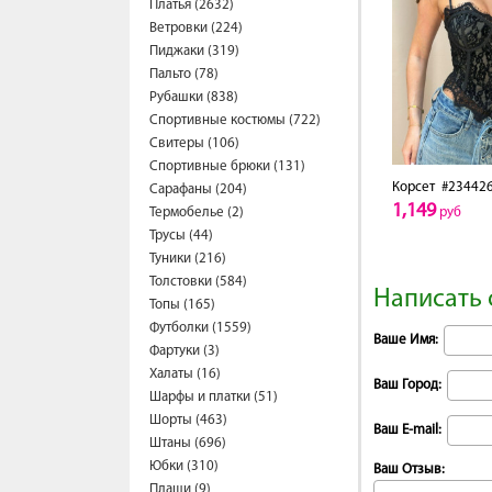
Платья (2632)
Ветровки (224)
Пиджаки (319)
Пальто (78)
Рубашки (838)
Спортивные костюмы (722)
Свитеры (106)
Спортивные брюки (131)
Корсет
#23442
Сарафаны (204)
1,149
Термобелье (2)
руб
Трусы (44)
Туники (216)
Толстовки (584)
Написать 
Топы (165)
Футболки (1559)
Ваше Имя:
Фартуки (3)
Халаты (16)
Ваш Город:
Шарфы и платки (51)
Шорты (463)
Ваш E-mail:
Штаны (696)
Юбки (310)
Ваш Отзыв:
Плащи (9)