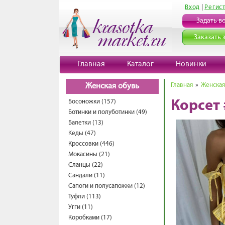
Вход
|
Регис
Задать в
Заказать 
Главная
Каталог
Новинки
Главная
»
Женская
Женская обувь
Босоножки (157)
Корсет
Ботинки и полуботинки (49)
Балетки (13)
Кеды (47)
Кроссовки (446)
Мокасины (21)
Сланцы (22)
Сандали (11)
Сапоги и полусапожки (12)
Туфли (113)
Угги (11)
Коробками (17)