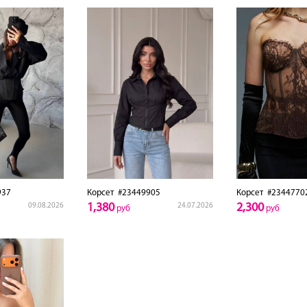
937
Корсет
#23449905
Корсет
#2344770
1,380
2,300
09.08.2026
24.07.2026
руб
руб