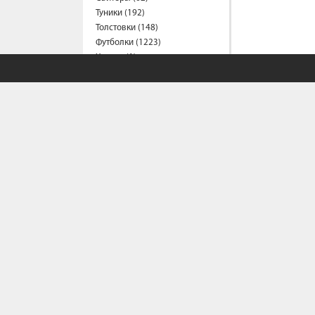
Туники (192)
Толстовки (148)
Футболки (1223)
Халаты (1)
Шорты (149)
Штаны (334)
Юбки (54)
Пальто (7)
Спецодежда
Медицинская одежда (16)
Мужская одежда
Бейсболки (107)
Брюки (81)
Водолазки (19)
Ветровки (10)
СОБСТВЕННЫЙ С
Домашняя одежда (2)
Джинсы (17)
Жилеты (22)
Политика конфи
Кофты (54)