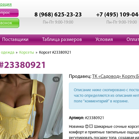
трация
опрос
8 (968) 625-23-23
+7 (495) 109-04
Пн-Пт 9:00-19:00
Пн-Пт 9:00-19:00
звонок
Поставщики
Таблица размеров
Условия
Опла
 одежда
»
Корсеты
» Корсет #23380921
 #23380921
Продавец:
ТК «Садовод» Корпу.Б.
Описание ниже скопировано с поста 
часто определяются из описания неп
поле “комментарий” в корзине.
Артикул:
#23380921
Новинка 😍💥 Шикарные сочные корсет
комфорт и приятные тактильные ощущен
регулировать посадку топа, создавая и