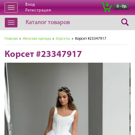
Вход
|
0 - 0р.
Открыть
Регистрация
навигацию
Каталог товаров
Открыть
навигацию
Главная
»
Женская одежда
»
Корсеты
» Корсет #23347917
Корсет #23347917