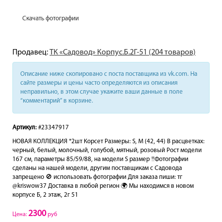
Скачать фотографии
Продавец:
ТК «Садовод» Корпус.Б.2Г-51 (204 товаров)
Описание ниже скопировано с поста поставщика из vk.com. На
сайте размеры и цены часто определяются из описания
неправильно, в этом случае укажите ваши данные в поле
“комментарий” в корзине.
Артикул:
#23347917
НОВАЯ КОЛЛЕКЦИЯ *2шт Корсет Размеры: S, M (42, 44) В расцветках:
черный, белый, молочный, голубой, мятный, розовый Рост модели
167 см, параметры 85/59/88, на модели S размер ‼️Фотографии
сделаны на нашей модели, другим поставщикам с Садовода
запрещено 🚫 использовать фотографии Для заказа пиши: тг
@kriswow37 Доставка в любой регион 🌍 Мы находимся в новом
корпусе Б, 2 этаж, 2г 51
2300
Цена:
руб